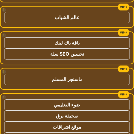
!
عالم الشباب
!
باقة باك لينك
تحسين SEO سلة
!
ماسنجر المسلم
!
ضوء التعليمي
صحيفة برق
موقع اشراقات