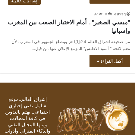
إشراقات عالمية
97
0
eshrag
"ميسي الصغير".. أمام الاختيار الصعب بين المغرب
وإسبانيا
من صحيفة اشراق العالم 24:[ad_1] ويتطلع الجمهور في المغرب، لأن
تضم لائحة ” أسود الاطلس” المزمع الإعلان عنها من قبل…
أكمل القراءة »
إشراق العالم..موقع
شامل تقني إخباري
اجتماعي, يهتم بالتدوين
في كافة المجالات
ومنها المجال التقني
والذكاء المنزلي وأدوات