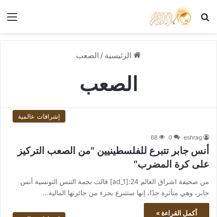
بحث عن
الق
الرئيسية
/
الصعب
الصعب
إشراقات عالمية
68
0
eshrag
أنس جابر تتبرع للفلسطينيين "من الصعب التركيز
على كرة المضرب"
من صحيفة اشراق العالم 24:[ad_1] قالت نجمة التنس التونسية أنس
جابر، وهي متأثرة جدًا، إنها ستتبرع بجزء من جائزتها المالية…
أكمل القراءة »