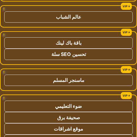
!
عالم الشباب
!
باقة باك لينك
تحسين SEO سلة
!
ماسنجر المسلم
!
ضوء التعليمي
صحيفة برق
موقع اشراقات