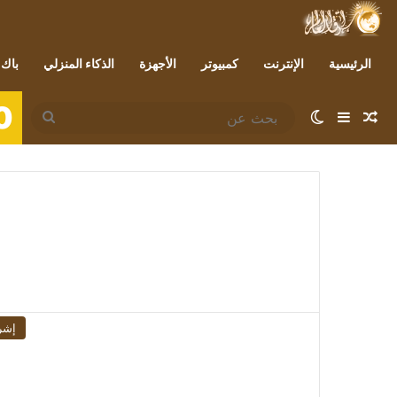
الرئيسية
الإنترنت
كمبيوتر
الأجهزة
الذكاء المنزلي
باك 
0
مقال عشوائي
إضافة عمود جانبي
الوضع المظلم
بحث
عن
إشر