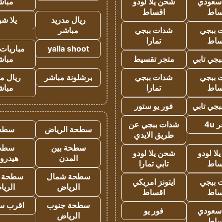
 سعودي
شحن يلا لودو
مباش
ساط
اقساط
ريال مدريد
يلا ش
 ببجي
شدات ببجي
مباشر
ساط
تمارا
yalla shoot
مباريات 
جي تابي
متجر تقسيط
مباش
 ببجي
شدات ببجي
برشلونة مباشر
ريال م
ساط
تمارا
مباش
جي تابي
فور يو ستور
4u
شدات ببجي عن
سطحة الرياض
سطح
طريق الايدي
سطحة بين
سطح
ا لودو
شحن يلا لودو
المدن
هيدرو
ساط
تابي تمارا
سطحة شمال
سطحة 
 ببجي
ايتونز امريكي
الرياض
الري
ساط
اقساط
سطحة جنوب
اقرب س
 سعودي
فور يو
الرياض
ساط