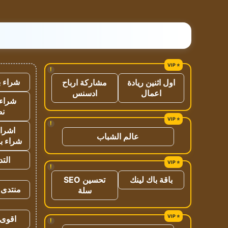
!
شراء ب
اول اثنين ريادة
مشاركة ارباح
اعمال
ادسنس
شراء 
نص
!
اشراق
عالم الشباب
شراء با
الت
!
باقة باك لينك
تحسين SEO
منتدى 
سلة
اقوى 
!