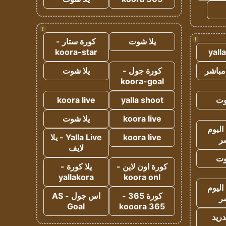
!
!
يلا شوت
كورة ستار -
koora-star
yall
مباشر
كورة جول -
يلا شوت
koora-goal
وت
yalla shoot
koora live
koora live
يلا شوت
اليوم
koora live
Yalla Live - يلا
ر
لايف
وت
كورة اون لاين -
يلا كورة -
yallakora
koora onl
اليوم
كورة 365 -
اس جول - AS
ر
Goal
kooora 365
دريد