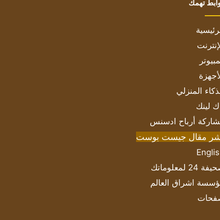
ابط تهمك
رئيسية
إنترنت
بيوتر
أجهزة
ذكاء المنزلي
ك لينك
اركة أرباح ادسنس
شر مقال جيست بوست
Engli
ة 24 لمعلوماتك
سسة اشراق العالم
فحات