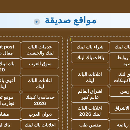
مواقع صديقة
+
!
اك لينك
شراء باك لينك
خدمات الباك
t post
لينك والجيست
مقال 
روابط
باقات باك لينك
ية
سوق العرب
باك لينك
20
 لنك،
اعلانات الباك
كلينكات
لينك
اعلانات الباك
أقوى باق
لينك
لين
دريس
اشراق العالم
عالم كبير
خدمات با كلينك
موقع تجا
2026
تجارب ا
الاشراق
اعلانات الباك
لينك 2026
ديوان العرب
مشار
رياضة
مدسن طب
اعلانات باك لينك
باك ل