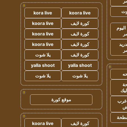
ر
!
وت
kora live
koora live
كورة لايف
koora live
اليوم
ر
كورة لايف
koora live
دريد
كورة لايف
koora live
ر
كورة لايف
يلا شوت
yalla shoot
yalla shoot
!
ه
يلا شوت
يلا شوت
ة
ليك
!
موقع كورة
غرب
اض
!
طحة
كورة لايف
koora live