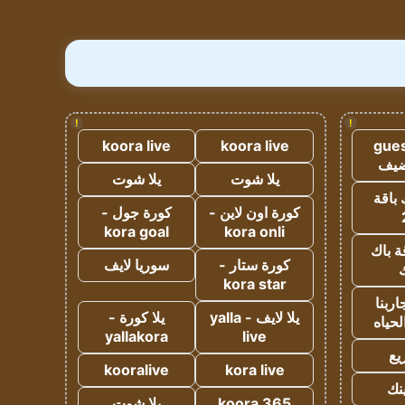
!
!
koora live
koora live
gues
ضيف
يلا شوت
يلا شوت
 باقة
كورة اون لاين -
كورة جول -
kora goal
kora onli
ة باك
كورة ستار -
سوريا لايف
ك
kora star
ربنا
يلا لايف - yalla
يلا كورة -
لحياه
yallakora
live
يع
kooralive
kora live
ينك
koora 365
يلا شوت