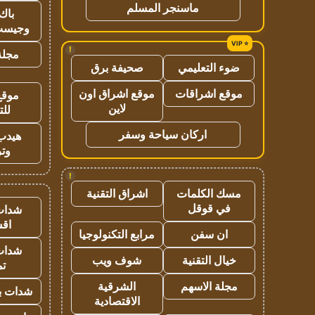
ماسنجر المسلم
باك 
وجيست
!
مجلة 
ضوء التعليمي
صحيفة برق
موقع اشراقات
موقع اشراق اون
موقع
لاين
للت
اركان سياحة وسفر
هيدب
وتر
!
مسك الكلمات
اشراق التقنية
في قوقل
شدات
اق
ان سفن
مرابع التكنولوجيا
شدات
خيال التقنية
شوف ويب
تم
مجلة الاسهم
الشرقية
شدات بب
الاقتصادية