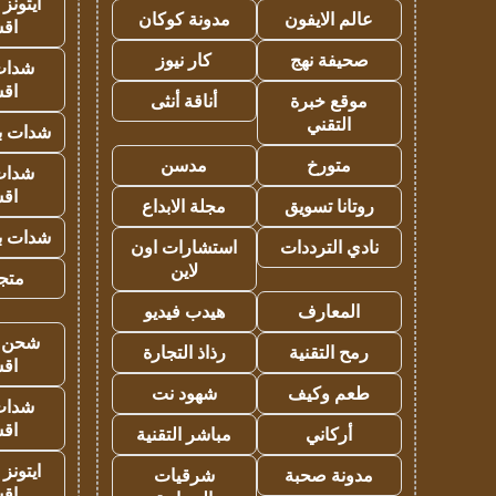
ايتونز
عالم الايفون
مدونة كوكان
اق
صحيفة نهج
كار نيوز
شدات
اق
موقع خبرة
أناقة أنثى
التقني
شدات بب
متورخ
مدسن
شدات
اق
روتانا تسويق
مجلة الابداع
شدات بب
نادي الترددات
استشارات اون
لاين
متجر 
المعارف
هيدب فيديو
شحن يل
رمح التقنية
رذاذ التجارة
اق
طعم وكيف
شهود نت
شدات
اق
أركاني
مباشر التقنية
ايتونز
مدونة صحبة
شرقيات
اق