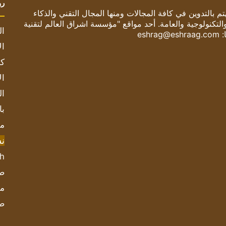
رو
 بالتدوين في كافة المجالات ومنها المجال التقني والذكاء
والتكنولوجية والعامة. أحد مواقع "مؤسسة اشراق العالم لتقنية
ال
:
eshrag@eshraag.com
ال
كم
ال
ال
با
مش
ن
sh
صحيف
مؤ
ص