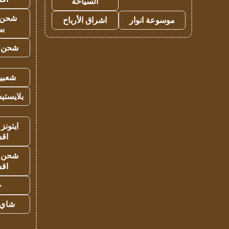
السياحة
شحن 
موسوعة انوار
اشراق الأرباح
بب
شحن يل
شعبية
بلايستي
ايتونز
اق
شحن يل
اق
ح
شاي 