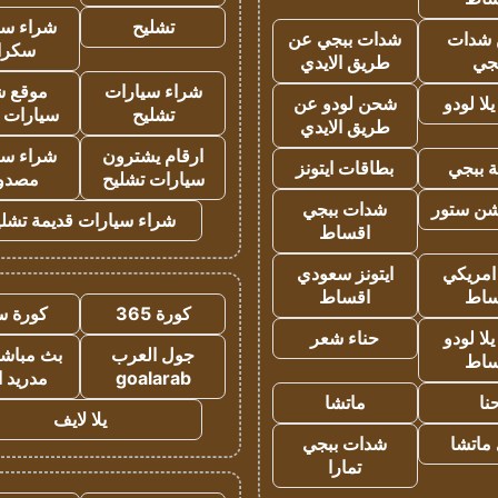
تشليح
شراء سي
شدات
شدات ببجي عن
سكرا
جي
طريق الايدي
شراء سيارات
موقع ش
ا لودو
شحن لودو عن
تشليح
سيارات 
طريق الايدي
ارقام يشترون
شراء سي
 ببجي
بطاقات ايتونز
سيارات تشليح
مصدو
شن ستور
شدات ببجي
شراء سيارات قديمة تشلي
اقساط
 امريكي
ايتونز سعودي
ساط
اقساط
كورة 365
كورة س
ا لودو
حناء شعر
جول العرب
بث مباشر
ساط
goalarab
مدريد ا
نا
ماتشا
يلا لايف
ماتشا
شدات ببجي
تمارا