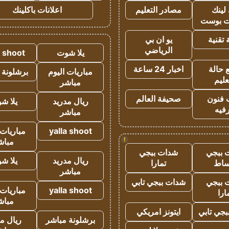
لينك
مصادر التعليم
اعلانات باكلينك
 بوست
تقنية
يو ان بي
الرياضي
يلا شوت
a shoot
 حالة
اخبار 24 ساعة
مباريات اليوم
برشلونة 
عليم
مباشر
 فنون
صحيفة العالم
ريال مدريد
يلا ش
فيه
مباشر
yalla shoot
مباريات 
!
مباش
 ببجي
شدات ببجي
ريال مدريد
يلا ش
ساط
تمارا
مباشر
 ببجي
شدات ببجي تابي
yalla shoot
مباريات 
ارا
مباش
جي تابي
ايتونز امريكي
برشلونة مباشر
ريال م