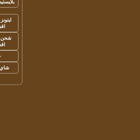
بلايستي
ايتونز
اق
شحن يل
اق
ح
شاي 