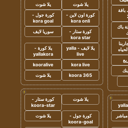
يلا شوت
يلا شوت
 باقة
كورة اون لاين -
كورة جول -
kora goal
kora onli
ة باك
كورة ستار -
سوريا لايف
ك
kora star
ربنا
يلا لايف - yalla
يلا كورة -
لحياه
yallakora
live
يع
kooralive
kora live
ينك
koora 365
يلا شوت
!
!
يلا شوت
كورة ستار -
koora-star
yall
مباشر
كورة جول -
يلا شوت
koora-goal