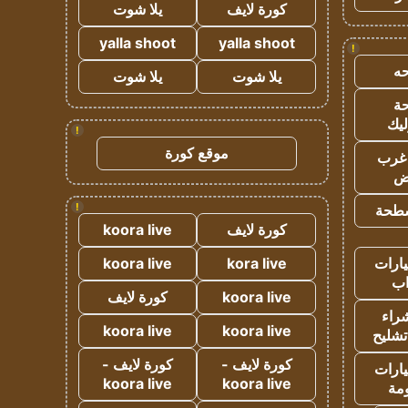
كورة لايف
يلا شوت
yalla shoot
yalla shoot
!
ه
يلا شوت
يلا شوت
ة
ليك
!
موقع كورة
غرب
اض
!
طحة
كورة لايف
koora live
ارات
kora live
koora live
ب
koora live
كورة لايف
راء
koora live
koora live
تشليح
كورة لايف -
كورة لايف -
ارات
koora live
koora live
مة