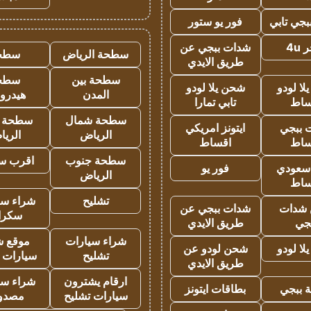
جي تابي
فور يو ستور
4u
شدات ببجي عن
سطحة الرياض
سطح
طريق الايدي
سطحة بين
سطح
ا لودو
شحن يلا لودو
المدن
هيدرو
ساط
تابي تمارا
سطحة شمال
سطحة 
 ببجي
ايتونز امريكي
الرياض
الري
ساط
اقساط
سطحة جنوب
اقرب س
 سعودي
فور يو
الرياض
ساط
تشليح
شراء سي
شدات
شدات ببجي عن
سكرا
جي
طريق الايدي
شراء سيارات
موقع ش
ا لودو
شحن لودو عن
تشليح
سيارات 
طريق الايدي
ارقام يشترون
شراء سي
 ببجي
بطاقات ايتونز
سيارات تشليح
مصدو