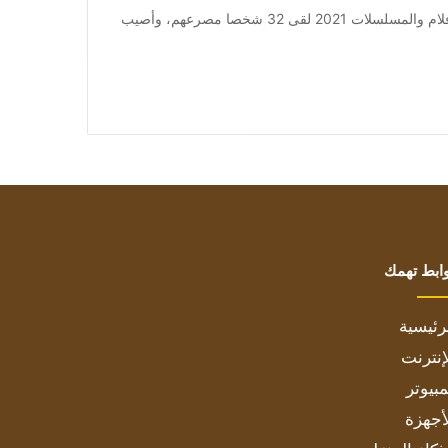
من صحيفة اشراق العالم 24:[ad_1] إعلان: شاهد أجمل الأفلام والمسلسلات 2021 لقى 32 شخصا مصرعهم، وأصيب
ابط تهمك
رئيسية
إنترنت
بيوتر
أجهزة