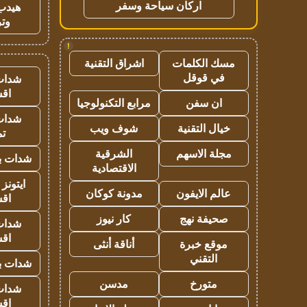
اركان سياحة وسفر
هيدب
وتر
!
مسك الكلمات
اشراق التقنية
في قوقل
شدات
اق
ان سفن
مرابع التكنولوجيا
شدات
خيال التقنية
شوف ويب
تم
مجلة الاسهم
الشرقية
شدات بب
الاقتصادية
ايتونز
عالم الايفون
مدونة كوكان
اق
صحيفة نهج
كار نيوز
شدات
اق
موقع خبرة
أناقة أنثى
التقني
شدات بب
متورخ
مدسن
شدات
اق