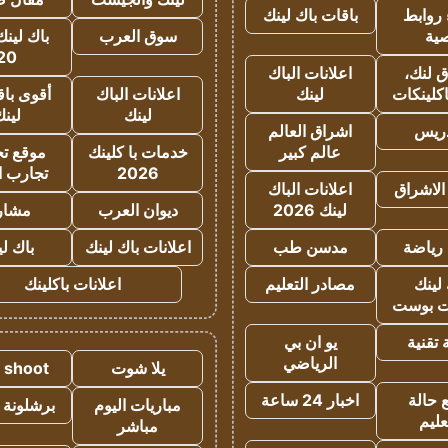
روابط
باقات باك لينك
ية
سوق العرب
باك لينك
20
 لنك،
اعلانات الباك
كلينكات
لينك
اعلانات الباك
أقوى باق
لينك
لين
دريس
اشراق العالم
عالم كبير
خدمات با كلينك
موقع تجا
2026
تجارب ا
الاشراق
اعلانات الباك
لينك 2026
ديوان العرب
مشار
رياضة
مدسن طب
اعلانات باك لينك
باك ل
لينك
مصادر التعليم
اعلانات باكلينك
 بوست
تقنية
يو ان بي
الرياضي
يلا شوت
a shoot
 حالة
اخبار 24 ساعة
مباريات اليوم
برشلونة 
عليم
مباشر