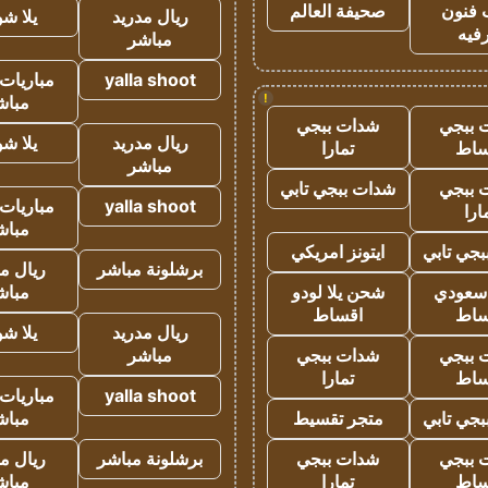
 فنون
صحيفة العالم
ريال مدريد
يلا ش
فيه
مباشر
yalla shoot
مباريات 
!
مباش
 ببجي
شدات ببجي
ريال مدريد
يلا ش
ساط
تمارا
مباشر
 ببجي
شدات ببجي تابي
yalla shoot
مباريات 
ارا
مباش
جي تابي
ايتونز امريكي
برشلونة مباشر
ريال م
 سعودي
شحن يلا لودو
مباش
ساط
اقساط
ريال مدريد
يلا ش
 ببجي
شدات ببجي
مباشر
ساط
تمارا
yalla shoot
مباريات 
جي تابي
متجر تقسيط
مباش
 ببجي
شدات ببجي
برشلونة مباشر
ريال م
ساط
تمارا
مباش