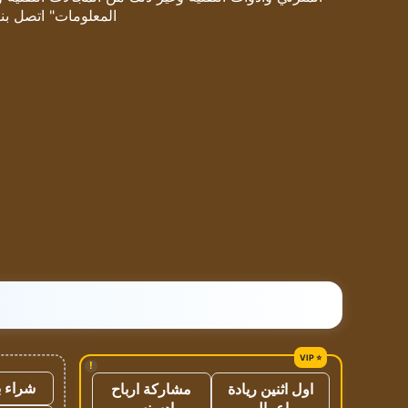
المعلومات" اتصل بنا
!
شراء ب
اول اثنين ريادة
مشاركة ارباح
اعمال
ادسنس