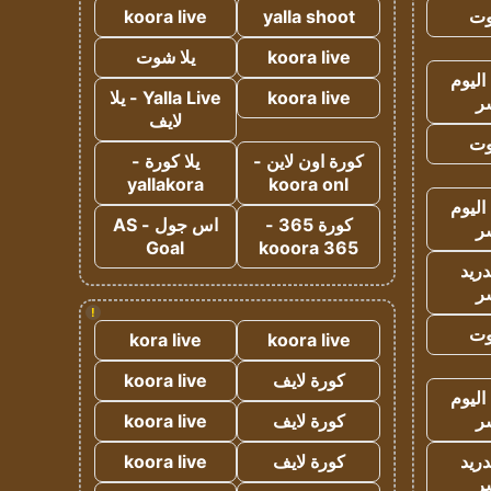
وت
yalla shoot
koora live
koora live
يلا شوت
اليوم
koora live
Yalla Live - يلا
ر
لايف
وت
كورة اون لاين -
يلا كورة -
yallakora
koora onl
اليوم
كورة 365 -
اس جول - AS
ر
Goal
kooora 365
دريد
ر
!
وت
kora live
koora live
كورة لايف
koora live
اليوم
ر
كورة لايف
koora live
دريد
كورة لايف
koora live
ر