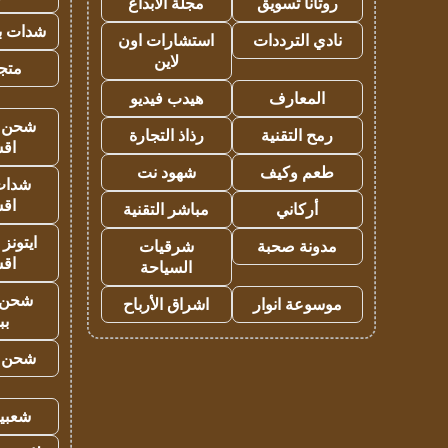
روتانا تسويق
مجلة الابداع
شدات بب
نادي الترددات
استشارات اون
لاين
متجر 
المعارف
هيدب فيديو
شحن يل
رمح التقنية
رذاذ التجارة
اق
طعم وكيف
شهود نت
شدات
اق
أركاني
مباشر التقنية
ايتونز
مدونة صحبة
شرقيات
اق
السياحة
شحن 
موسوعة انوار
اشراق الأرباح
بب
شحن يل
شعبية