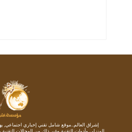
إشراق العالم..موقع شامل تقني إخباري اجتماعي, يهتم
المنزلي وأدوات التقنية وغير ذلك من المجالات التقنية 