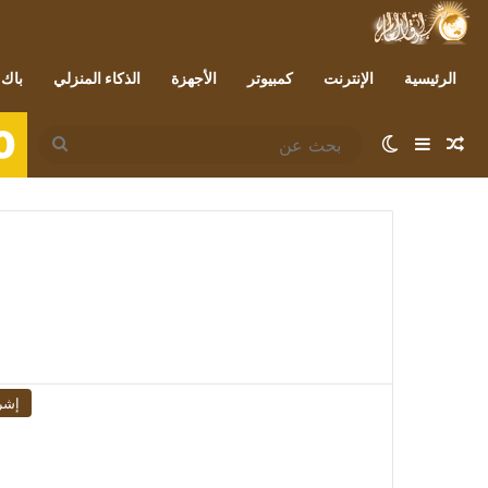
الرئيسية
الإنترنت
كمبيوتر
الأجهزة
الذكاء المنزلي
باك 
0
مقال عشوائي
إضافة عمود جانبي
الوضع المظلم
بحث
عن
إشر