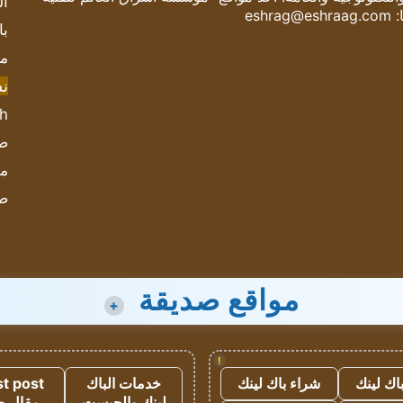
ال
:
eshrag@eshraag.com
با
مش
ن
sh
صحيف
مؤ
ص
مواقع صديقة
+
!
اك لينك
شراء باك لينك
خدمات الباك
t post
لينك والجيست
مقال 