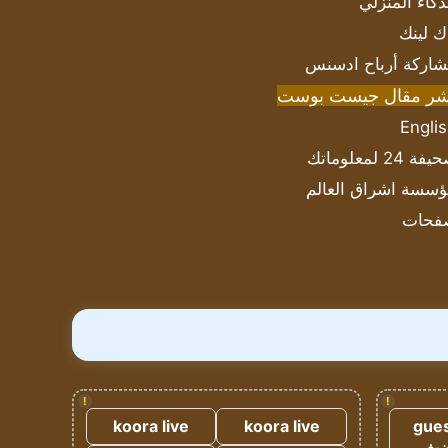
ذكاء المنزلي
ك لينك
اركة أرباح ادسنس
شر مقال جيست بوست
Engli
ة 24 لمعلوماتك
سسة اشراق العالم
فحات
!
!
koora live
koora live
gues
ضيف