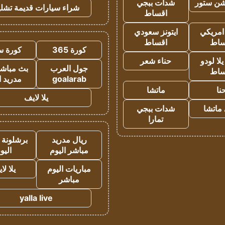
شن ستور
شدات ببجي
شراء سيارات قديمة تشلي
اقساط
 امريكي
ايتونز سعودي
ساط
اقساط
كورة 365
كورة س
ا لودو
حناء شعر
جول العرب
بث مباشر
ساط
goalarab
مدريد ا
نا
ماتشا
يلا لايف
ماتشا
شدات ببجي
تمارا
ريال مدريد
برشلونة 
مباشر اليوم
اليو
مباريات اليوم
يلا لا
مباشر
yalla live