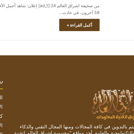
58 آخرون، في حادث…
أكمل القراءة »
رو
ال
ال
كم
ال
 بالتدوين في كافة المجالات ومنها المجال التقني والذكاء
والتكنولوجية والعامة. أحد مواقع "مؤسسة اشراق العالم لتقنية