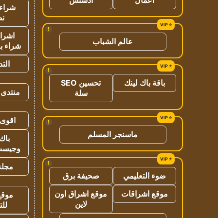
شراء 
نص
!
اشراق
عالم الشباب
شراء با
الت
!
باقة باك لينك
تحسين SEO
منتدى 
سلة
اقوى 
!
ماسنجر المسلم
باك 
وجيست
!
مجلة 
ضوء التعليمي
صحيفة برق
موقع اشراقات
موقع اشراق اون
موقع
لاين
للت