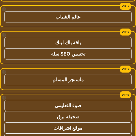
!
عالم الشباب
!
باقة باك لينك
تحسين SEO سلة
!
ماسنجر المسلم
!
ضوء التعليمي
صحيفة برق
موقع اشراقات