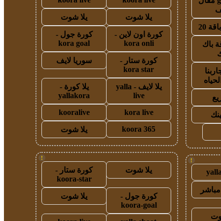
guest post مقال
يلا شوت
يلا شوت
قة 20
كورة اون لاين -
كورة جول -
kora goal
kora onli
ة باك
ك
كورة ستار -
سوريا لايف
kora star
اربنا
لحياه
يلا لايف - yalla
يلا كورة -
yallakora
live
يع
kooralive
kora live
ينك
koora 365
يلا شوت
!
!
يلا شوت
كورة ستار -
yall
koora-star
مباشر
كورة جول -
يلا شوت
koora-goal
وت