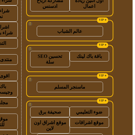
شراء ب
اول اثنين ريادة
مشاركة ارباح
اعمال
ادسنس
شراء 
نص
!
اشراق
عالم الشباب
شراء ب
الت
!
باقة باك لينك
تحسين SEO
منتدى 
سلة
اقوى 
!
باك
ماسنجر المسلم
وجيست
مجلة
!
ضوء التعليمي
صحيفة برق
موقع
موقع اشراقات
موقع اشراق اون
للت
لاين