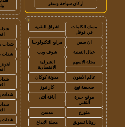
هيدب
اركان سياحة وسفر
وت
!
مسك الكلمات
اشراق التقنية
شدات
في قوقل
اق
ان سفن
مرابع التكنولوجيا
شدات بب
خيال التقنية
شوف ويب
شدات بب
مجلة الاسهم
الشرقية
ايتون
الاقتصادية
اق
عالم الايفون
مدونة كوكان
شدات
اق
صحيفة نهج
كار نيوز
شدات بب
موقع خبرة
أناقة أنثى
التقني
شدات
اق
متورخ
مدسن
شدات بب
روتانا تسويق
مجلة الابداع