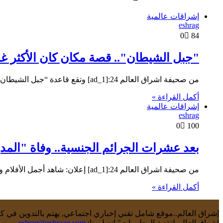
إشراقات عالمية
eshrag
0
84
"جبل الشيطان".. قصة مكان كان الأكثر غم
من صحيفة اشراق العالم 24:[ad_1] وتقع قاعدة “جبل الشيطان” التجسسية، وهو الترجمة الحرفية لاسمها بالألمانية في منطقة غرونوالد، غرب العاصمة…
أكمل القراءة »
إشراقات عالمية
eshrag
0
100
بعد عشرات الجرائم الجنسية.. وفاة "ال
من صحيفة اشراق العالم 24:[ad_1] إعلان: شاهد أجمل الأفلام والمسلسلات 2021 أعلنت وزارة العدل البريطانية أن مدرب كرة القدم السابق…
أكمل القراءة »
إشراق العالم..موقع شامل تقني إخباري اجتماعي, يهتم بالتدوين في كاف
اشراق العالم لتقنية المعلومات" اتصل بنا:
eshrag@eshraag.com