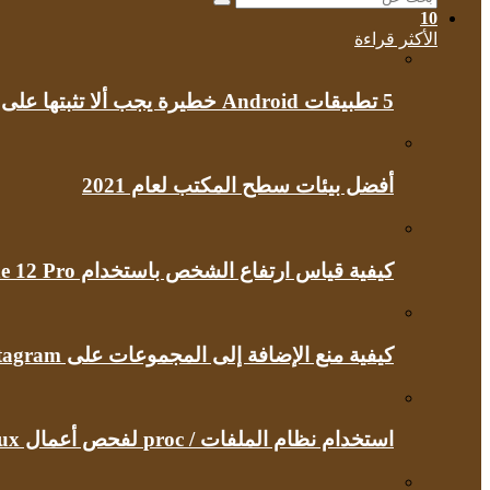
بحث
10
عن
الأكثر قراءة
5 تطبيقات Android خطيرة يجب ألا تثبتها على هاتفك مطلقًا
أفضل بيئات سطح المكتب لعام 2021
كيفية قياس ارتفاع الشخص باستخدام iPhone 12 Pro
كيفية منع الإضافة إلى المجموعات على Instagram
استخدام نظام الملفات / proc لفحص أعمال Linux الداخلية الخاصة بك