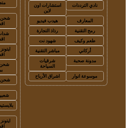
متجر
نادي الترددات
استشارات اون
لاين
شحن ي
المعارف
هيدب فيديو
اق
رمح التقنية
رذاذ التجارة
شدات
اق
طعم وكيف
شهود نت
ايتون
أركاني
مباشر التقنية
اق
مدونة صحبة
شرقيات
شحن 
السياحة
بب
موسوعة انوار
اشراق الأرباح
شحن ي
شعبية
بلايستي
ايتونز
اق