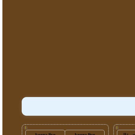
!
!
koora live
koora live