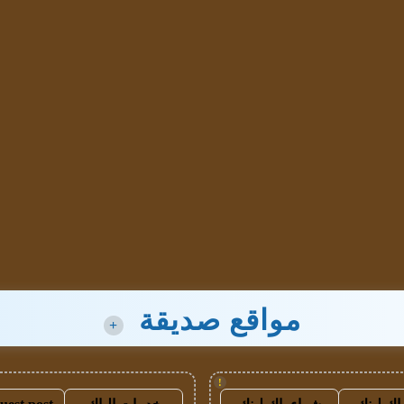
مواقع صديقة
+
!