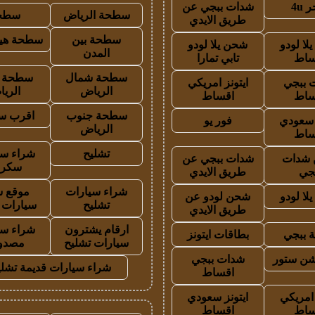
 4u
شدات ببجي عن
سطحة الرياض
سطح
طريق الايدي
سطحة بين
سطحة هيد
لا لودو
شحن يلا لودو
المدن
ساط
تابي تمارا
سطحة شمال
سطحة 
 ببجي
ايتونز امريكي
الرياض
الري
ساط
اقساط
سطحة جنوب
اقرب س
ز سعودي
فور يو
الرياض
ساط
تشليح
شراء سي
شدات
شدات ببجي عن
سكرا
جي
طريق الايدي
شراء سيارات
موقع ش
لا لودو
شحن لودو عن
تشليح
سيارات 
طريق الايدي
ارقام يشترون
شراء سي
 ببجي
بطاقات ايتونز
سيارات تشليح
مصدو
شن ستور
شدات ببجي
شراء سيارات قديمة تشلي
اقساط
 امريكي
ايتونز سعودي
ساط
اقساط