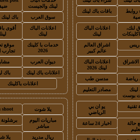
اك لينك
شراء باك لينك
خدمات الباك
لينك والجيست
ضيف
روابط
باقات باك لينك
ية
سوق العرب
باك لينك با
 لنك،
اعلانات الباك
اعلانات الباك
أقوى باق
اكلينكات
لينك
لينك
لين
دريس
اشراق العالم
خدمات با كلينك
موقع تج
2026
عالم كبير
تجارب ا
الاشراق
اعلانات الباك
ديوان العرب
مشار
لينك 2026
اعلانات باك لينك
باك ل
رياضة
مدسن طب
اعلانات باكلينك
 لينك
مصادر التعليم
 بوست
 تقنية
يو ان بي
a shoot
يلا شوت
الرياضي
مباريات اليوم
برشلونة 
 حالة
اخبار 24 ساعة
مباشر
عليم
ريال مدريد
يلا ش