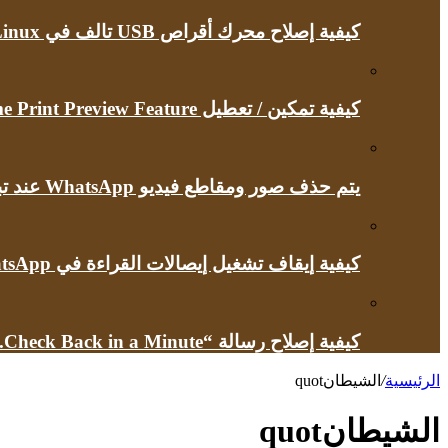
كيفية إصلاح محرك أقراص USB تالف في Linux
كيفية تمكين / تعطيل Google Chrome Print Preview Feature
يتم حذف صور ومقاطع فيديو WhatsApp عند تبديل أجهزة iPhone
كيفية إيقاف تشغيل إيصالات القراءة في WhatsApp
كيفية إصلاح رسالة “Briefly Unavailable for Scheduled Maintenance.Check Back in a Minute” في ووردبريس
الرئيسية
/
الشيطانquot
الشيطانquot