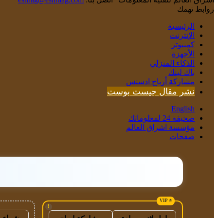
روابط تهمك
الرئيسية
الإنترنت
كمبيوتر
الأجهزة
الذكاء المنزلي
باك لينك
مشاركة أرباح ادسنس
نشر مقال جيست بوست
English
صحيفة 24 لمعلوماتك
مؤسسة اشراق العالم
صفحات
!