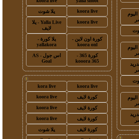
koora live
yalla shoot
koora live
يلا شوت
اليوم
ر
koora live
Yalla Live - يلا
لايف
وت
كورة اون لاين -
يلا كورة -
yallakora
koora onl
اليوم
ر
كورة 365 -
اس جول - AS
Goal
kooora 365
دريد
ر
!
وت
kora live
koora live
koora live
كورة لايف
اليوم
ر
koora live
كورة لايف
دريد
koora live
كورة لايف
ر
كورة لايف
يلا شوت
!