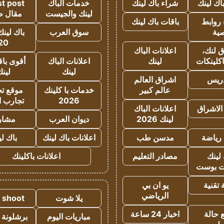
اك لينك
شراء باك لينك
خدمات الباك
t post
لينك والجيست
مقال 
روابط
باقات باك لينك
ية
سوق العرب
باك لينك
20
 لنك،
اعلانات الباك
كلينكات
لينك
اعلانات الباك
أقوى باق
لينك
لين
دريس
اشراق العالم
عالم كبير
خدمات با كلينك
موقع تجا
2026
تجارب ا
الاشراق
اعلانات الباك
لينك 2026
ديوان العرب
مشار
رياضة
مدسن طب
اعلانات باك لينك
باك ل
لينك
مصادر التعليم
اعلانات باكلينك
 بوست
تقنية
يو ان بي
الرياضي
يلا شوت
a shoot
 حالة
اخبار 24 ساعة
مباريات اليوم
برشلونة 