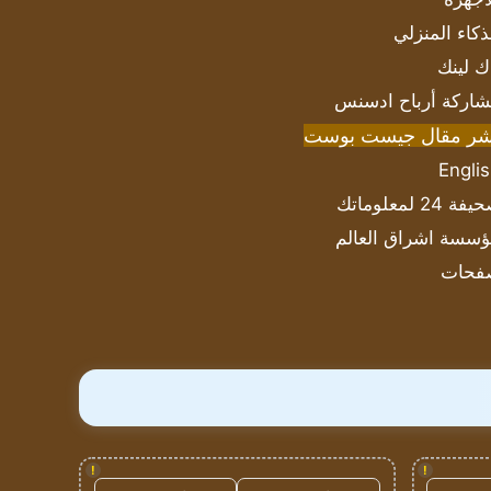
ذكاء المنزلي
ك لينك
اركة أرباح ادسنس
شر مقال جيست بوست
Engli
ة 24 لمعلوماتك
سسة اشراق العالم
فحات
!
!