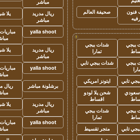
عليم
مباشر
 فنون
صحيفة العالم
ريال مدريد
يلا ش
فيه
مباشر
yalla shoot
مباريات 
!
مباش
 ببجي
شدات ببجي
ريال مدريد
يلا ش
ساط
تمارا
مباشر
 ببجي
شدات ببجي تابي
yalla shoot
مباريات 
ارا
مباش
جي تابي
ايتونز امريكي
برشلونة مباشر
ريال م
 سعودي
شحن يلا لودو
مباش
ساط
اقساط
ريال مدريد
يلا ش
 ببجي
شدات ببجي
مباشر
ساط
تمارا
yalla shoot
مباريات 
جي تابي
متجر تقسيط
مباش