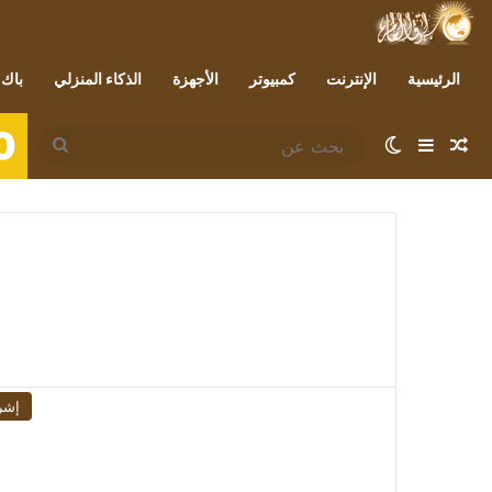
الرئيسية
الإنترنت
كمبيوتر
الأجهزة
الذكاء المنزلي
باك 
0
مقال عشوائي
إضافة عمود جانبي
الوضع المظلم
بحث
عن
إشر