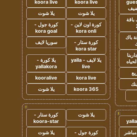
koora live
koora live
gues
ضيف
يلا شوت
يلا شوت
 باقة
كورة اون لاين -
كورة جول -
kora goal
kora onli
ة باك
كورة ستار -
سوريا لايف
ك
kora star
ربنا
يلا لايف - yalla
يلا كورة -
لحياه
yallakora
live
يع
kooralive
kora live
ينك
koora 365
يلا شوت
!
!
يلا شوت
كورة ستار -
koora-star
yall
مباشر
كورة جول -
يلا شوت