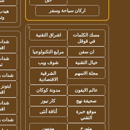
للت
اركان سياحة وسفر
هيدب
وتر
!
مسك الكلمات
اشراق التقنية
في قوقل
شدات
اق
ان سفن
مرابع التكنولوجيا
شدات
خيال التقنية
شوف ويب
تم
مجلة الاسهم
الشرقية
شدات بب
الاقتصادية
ايتونز
عالم الايفون
مدونة كوكان
اق
صحيفة نهج
كار نيوز
شدات
اق
موقع خبرة
أناقة أنثى
التقني
شدات بب
متورخ
مدسن