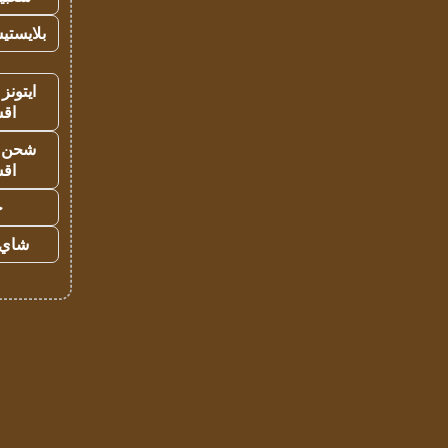
بلايستي
ايتونز
اق
شحن يل
اق
ح
شاي 