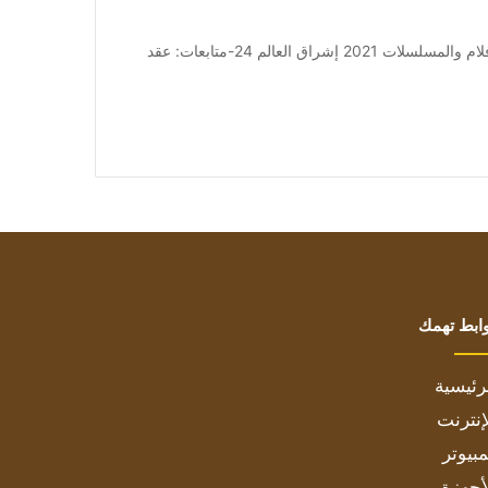
من صحيفة اشراق العالم 24:[ad_1] إعلان: شاهد أجمل الأفلام والمسلسلات 2021 إشراق العالم 24-متابعات: عقد
ابط تهمك
رئيسية
إنترنت
بيوتر
أجهزة