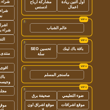
شراء ب
اول اثنين ريادة
مشاركة ارباح
اعمال
ادسنس
شراء 
نص
!
اشراق
عالم الشباب
شراء با
الت
!
باقة باك لينك
تحسين SEO
منتدى 
سلة
اقوى 
!
ماسنجر المسلم
باك 
وجيست
!
مجلة 
ضوء التعليمي
صحيفة برق
موقع اشراقات
موقع اشراق اون
موقع
لاين