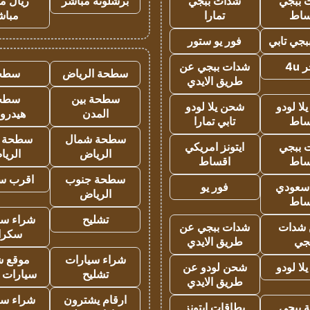
 ببجي
شدات ببجي
برشلونة مباشر
ريال م
ساط
تمارا
مباش
جي تابي
فور يو ستور
4u
شدات ببجي عن
سطحة الرياض
سطح
طريق الايدي
سطحة بين
سطح
ا لودو
شحن يلا لودو
المدن
هيدرو
ساط
تابي تمارا
سطحة شمال
سطحة 
 ببجي
ايتونز امريكي
الرياض
الري
ساط
اقساط
سطحة جنوب
اقرب س
 سعودي
فور يو
الرياض
ساط
تشليح
شراء سي
شدات
شدات ببجي عن
سكرا
جي
طريق الايدي
شراء سيارات
موقع ش
ا لودو
شحن لودو عن
تشليح
سيارات 
طريق الايدي
ارقام يشترون
شراء سي
 ببجي
بطاقات ايتونز