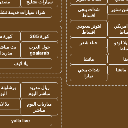
سيارات تشليح
مصدو
شن ستور
شدات ببجي
شراء سيارات قديمة تشلي
اقساط
 امريكي
ايتونز سعودي
ساط
اقساط
كورة 365
كورة س
ا لودو
حناء شعر
جول العرب
بث مباشر
ساط
goalarab
مدريد ا
نا
ماتشا
يلا لايف
ماتشا
شدات ببجي
تمارا
ريال مدريد
برشلونة 
مباشر اليوم
اليو
مباريات اليوم
يلا لا
مباشر
yalla live