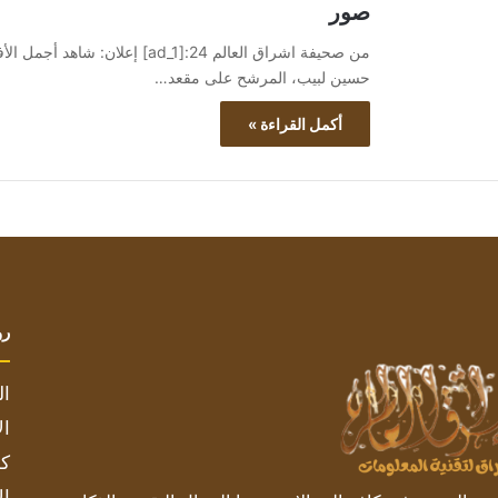
صور
حسين لبيب، المرشح على مقعد…
أكمل القراءة »
رو
ال
ال
كم
ال