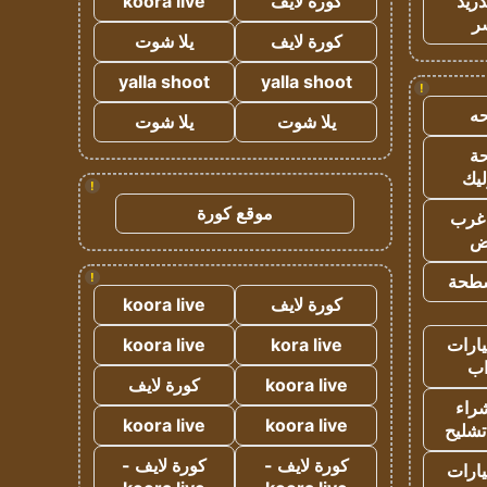
دريد
كورة لايف
koora live
ر
كورة لايف
يلا شوت
yalla shoot
yalla shoot
!
ه
يلا شوت
يلا شوت
ة
ليك
!
موقع كورة
غرب
اض
!
طحة
كورة لايف
koora live
ارات
kora live
koora live
ب
koora live
كورة لايف
راء
koora live
koora live
تشليح
كورة لايف -
كورة لايف -
ارات