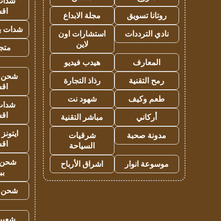
شدات
اق
روتانا تسويق
مجلة الابداع
شدات بب
نادي الترددات
استشارات اون
لاين
متجر 
المعارف
هيدب فيديو
شحن يل
رمح التقنية
رذاذ التجارة
اق
طعم وكيف
شهود نت
شدات
اق
أركاني
مباشر التقنية
ايتونز
مدونة صحبة
شرقيات
اق
السياحة
شحن 
موسوعة انوار
اشراق الأرباح
بب
شحن يل
شعبية