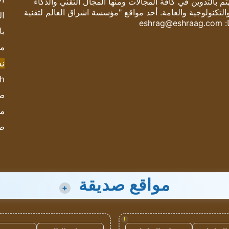
 بالتدوين في كافة المجالات ومنها المجال التقني والذكاء
والتكنولوجية والعامة. أحد مواقع "مؤسسة اشراق العالم لتقنية
ال
:
eshrag@eshraag.com
با
مش
ن
sh
صحيف
مؤ
ص
مواقع صديقة
+
!