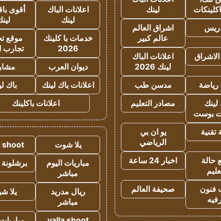
كلينكات
لينك
اعلانات الباك
أقوى باق
لينك
لين
دريس
اشراق العالم
عالم كبير
خدمات با كلينك
موقع تجا
2026
تجارب ا
الاشراق
اعلانات الباك
لينك 2026
ديوان العرب
مشار
رياضة
مدسن طب
اعلانات باك لينك
باك ل
لينك
مصادر التعليم
اعلانات باكلينك
 بوست
تقنية
يو ان بي
الرياضي
يلا شوت
a shoot
 حالة
اخبار 24 ساعة
مباريات اليوم
برشلونة 
عليم
مباشر
 فنون
صحيفة العالم
ريال مدريد
يلا ش
فيه
مباشر
yalla shoot
مباريات 