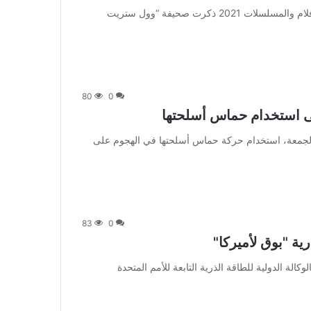
من صحيفة اشراق العالم 24:[ad_1] إعلان: شاهد أجمل الأفلام والمسلسلات 2021 ذكرت صحيفة “وول ستريت
80
0
لى استخدام حماس أسلحتها
] نفت كوريا الشمالية، الجمعة، استخدام حركة حماس أسلحتها في الهجوم على
83
0
رية "بوق لأميركا"
دت كوريا الشمالية بالوكالة الدولية للطاقة الذرية التابعة للأمم المتحدة