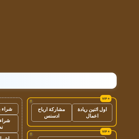
!
شراء ب
اول اثنين ريادة
مشاركة ارباح
اعمال
ادسنس
شراء 
نص
!
اشراق