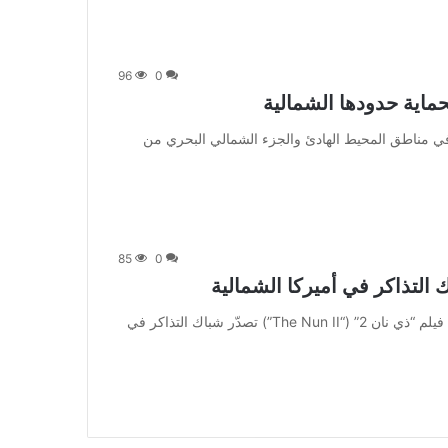
96
0
 تسود حالة من التوتر في مناطق المحيط الهادئ والجزء الشمالي البحري من
85
0
من صحيفة اشراق العالم 24:[ad_1] متابعة بتجــرد: يواصل فيلم “ذي نان 2” (“The Nun II”) تصدّر شباك التذاكر في