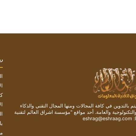
رو
ال
ال
كم
ال
 بالتدوين في كافة المجالات ومنها المجال التقني والذكاء
والتكنولوجية والعامة. أحد مواقع "مؤسسة اشراق العالم لتقنية
ال
:
eshrag@eshraag.com
با
مش