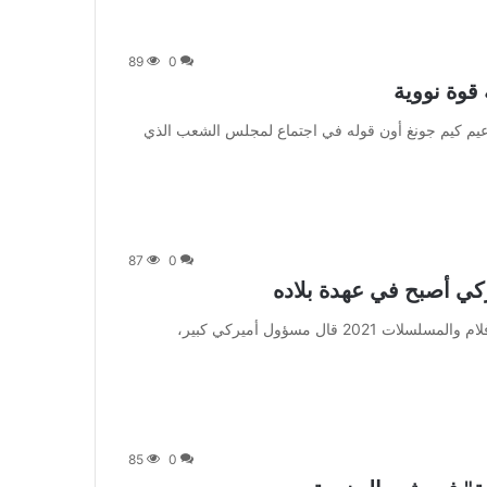
89
0
 قوة نووية
] ونقلت الوكالة عن الزعيم كيم جونغ أون قوله في اجتماع لمجلس الشعب الذي
87
0
ركي أصبح في عهدة بلاده
من صحيفة اشراق العالم 24:[ad_1] إعلان: شاهد أجمل الأفلام والمسلسلات 2021 قال مسؤول أميركي كبير،
85
0