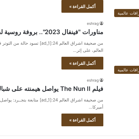
أكمل القراءة »
اقات عالمية
eshrag
مناورات "فينفال 2023".. بروفة روسية لحماية حدودها الشمالية
من صحيفة اشراق العالم 24:[ad_1]
العالم، على إثر…
أكمل القراءة »
اقات عالمية
eshrag
فيلم The Nun II يواصل هيمنته على شباك التذاكر في أميركا الشمالية
أميركا…
أكمل القراءة »