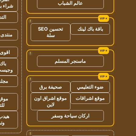
عالم الشباب
شراء با
الت
!
باقة باك لينك
تحسين SEO
منتدى 
سلة
اقوى 
!
ماسنجر المسلم
باك 
وجيست
!
مجلة 
ضوء التعليمي
صحيفة برق
موقع اشراقات
موقع اشراق اون
موقع
لاين
للت
اركان سياحة وسفر
هيدب
وتر
!