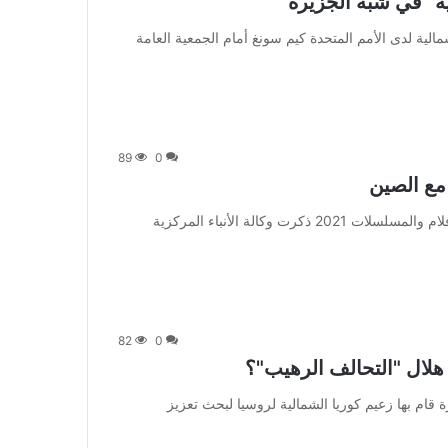
ة" في شبه الجزيرة
وقال مندوب كوريا الشمالية لدى الأمم المتحدة كيم سونغ أمام الجمعية العامة
89
0
 مع الصين
من صحيفة اشراق العالم 24:[ad_1] إعلان: شاهد أجمل الأفلام والمسلسلات 2021 ذكرت وكالة الأنباء المركزية
82
0
هلال "التحالف الرهيب"؟
بعد زيارة رسمية نادرة قام بها زعيم كوريا الشمالية لروسيا لبحث تعزيز