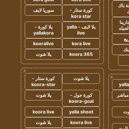
ة باك
كورة ستار -
سوريا لايف
ك
kora star
ربنا
يلا لايف - yalla
يلا كورة -
لحياه
yallakora
live
يع
kooralive
kora live
ينك
koora 365
يلا شوت
!
!
يلا شوت
كورة ستار -
koora-star
yall
مباشر
كورة جول -
يلا شوت
koora-goal
وت
yalla shoot
koora live
koora live
يلا شوت
اليوم