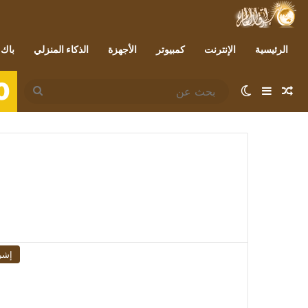
الرئيسية
الإنترنت
كمبيوتر
الأجهزة
الذكاء المنزلي
باك 
0
مقال عشوائي
إضافة عمود جانبي
الوضع المظلم
بحث
عن
إشر