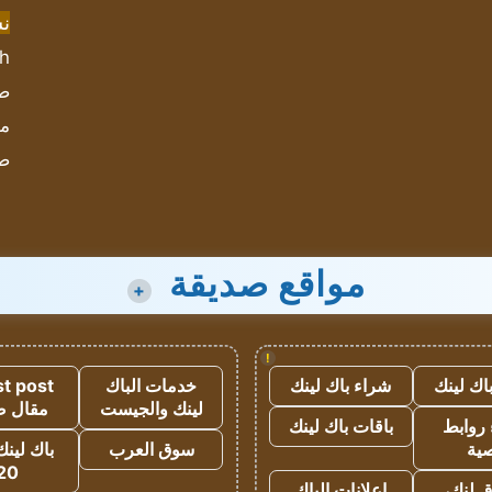
ن
sh
صحيف
مؤ
ص
مواقع صديقة
+
!
اك لينك
شراء باك لينك
خدمات الباك
t post
لينك والجيست
مقال 
روابط
باقات باك لينك
ية
سوق العرب
باك لينك
20
 لنك،
اعلانات الباك