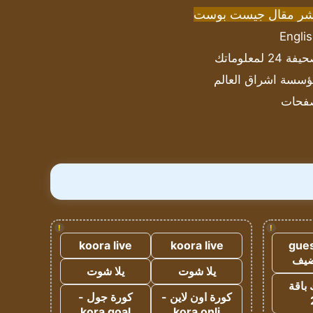
شر مقال جيست بوست
Engli
ة 24 لمعلوماتك
سسة اشراق العالم
فحات
!
!
koora live
koora live
gues
ضيف
يلا شوت
يلا شوت
 باقة
كورة اون لاين -
كورة جول -
kora goal
kora onli