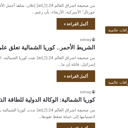
جورنال” الأميركية، الأربعاء، بأن زعيم…
أكمل القراءة »
اقات عالمية
eshrag
الشريط الأحمر.. كوريا الشمالية تعلق ع
من صحيفة اشراق العالم 24:[ad_1
إسرائيل، قائلة إن ما…
أكمل القراءة »
اقات عالمية
eshrag
كوريا الشمالية: الوكالة الدولية للطاقة الذ
من صحيفة اشراق العالم 24:[ad_1] ند
لانضمامها إلى حملة ضغط تقودها…