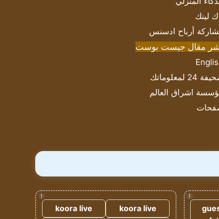
ذكاء المنزلي
ك لينك
اركة أرباح ادسنس
شر مقال جيست بوست
Engli
ة 24 لمعلوماتك
سسة اشراق العالم
فحات
!
!
koora live
koora live
gues
ضيف