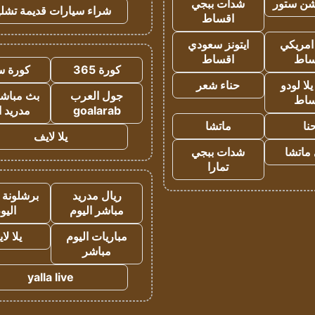
شن ستور
شدات ببجي
شراء سيارات قديمة تشلي
اقساط
 امريكي
ايتونز سعودي
ساط
اقساط
كورة 365
كورة س
ا لودو
حناء شعر
جول العرب
بث مباشر
ساط
goalarab
مدريد ا
نا
ماتشا
يلا لايف
ماتشا
شدات ببجي
تمارا
ريال مدريد
برشلونة 
مباشر اليوم
اليو
مباريات اليوم
يلا لا
مباشر
yalla live