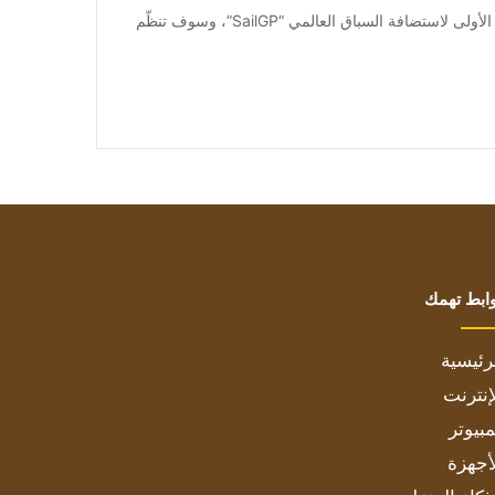
من صحيفة اشراق العالم 24:[ad_1] تستعد أبوظبي وللمرّة الأولى لاستضافة السباق العالمي “SailGP”، وسوف تنظّم
ابط تهمك
رئيسية
إنترنت
بيوتر
أجهزة