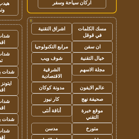
اركان سياحة وسفر
هيدب
وتر
!
مسك الكلمات
اشراق التقنية
في قوقل
شدات
اق
ان سفن
مرابع التكنولوجيا
شدات
خيال التقنية
شوف ويب
تم
مجلة الاسهم
الشرقية
شدات بب
الاقتصادية
ايتونز
عالم الايفون
مدونة كوكان
اق
صحيفة نهج
كار نيوز
شدات
اق
موقع خبرة
أناقة أنثى
التقني
شدات بب
متورخ
مدسن
شدات
اق