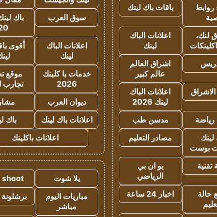
روابط
باقات باك لينك
ية
سوق العرب
باك لينك
20
 لنك،
اعلانات الباك
كلينكات
لينك
اعلانات الباك
أقوى باق
لينك
لين
دريس
اشراق العالم
عالم كبير
خدمات با كلينك
موقع تجا
2026
تجارب ا
الاشراق
اعلانات الباك
لينك 2026
ديوان العرب
مشار
رياضة
مدسن طب
اعلانات باك لينك
باك ل
لينك
مصادر التعليم
اعلانات باكلينك
 بوست
تقنية
يو ان بي
الرياضي
يلا شوت
a shoot
 حالة
اخبار 24 ساعة
مباريات اليوم
برشلونة 
عليم
مباشر