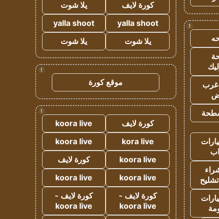
كورة لايف
يلا شوت
yalla shoot
yalla shoot
!
ه
يلا شوت
يلا شوت
ة
ليك
!
موقع كورة
غرب
اض
!
طحة
كورة لايف
koora live
ارات
kora live
koora live
ب
koora live
كورة لايف
راء
koora live
koora live
تشليح
كورة لايف -
كورة لايف -
ارات
koora live
koora live
مة