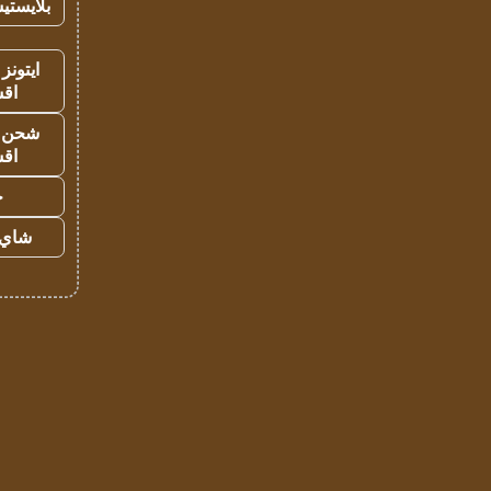
بلايستي
ايتونز
اق
شحن يل
اق
ح
شاي 