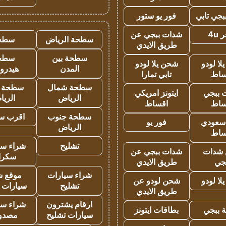
جي تابي
فور يو ستور
4u
شدات ببجي عن
سطحة الرياض
سطح
طريق الايدي
سطحة بين
سطح
ا لودو
شحن يلا لودو
المدن
هيدرو
ساط
تابي تمارا
سطحة شمال
سطحة 
 ببجي
ايتونز امريكي
الرياض
الري
ساط
اقساط
سطحة جنوب
اقرب س
 سعودي
فور يو
الرياض
ساط
تشليح
شراء سي
شدات
شدات ببجي عن
سكرا
جي
طريق الايدي
شراء سيارات
موقع ش
ا لودو
شحن لودو عن
تشليح
سيارات 
طريق الايدي
ارقام يشترون
شراء سي
 ببجي
بطاقات ايتونز
سيارات تشليح
مصدو