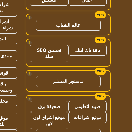
شراء 
نص
!
اشراق
عالم الشباب
شراء با
الت
!
باقة باك لينك
تحسين SEO
منتدى 
سلة
اقوى 
!
ماسنجر المسلم
باك 
وجيست
!
مجلة 
ضوء التعليمي
صحيفة برق
موقع اشراقات
موقع اشراق اون
موقع
لاين
للت