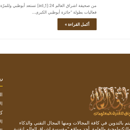
فعاليات بطولة “جائزة أبوظبي الكبرى…
أكمل القراءة »
رو
ال
ال
كم
ال
 بالتدوين في كافة المجالات ومنها المجال التقني والذكاء
والتكنولوجية والعامة. أحد مواقع "مؤسسة اشراق العالم لتقنية