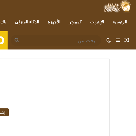
الرئيسية
الإنترنت
كمبيوتر
الأجهزة
الذكاء المنزلي
باك 
0
مقال عشوائي
إضافة عمود جانبي
الوضع المظلم
بحث
عن
إشر