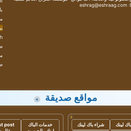
ال
:
eshrag@eshraag.com
با
مش
ن
sh
صحيف
مؤ
ص
مواقع صديقة
+
!
اك لينك
شراء باك لينك
خدمات الباك
t post
لينك والجيست
مقال 