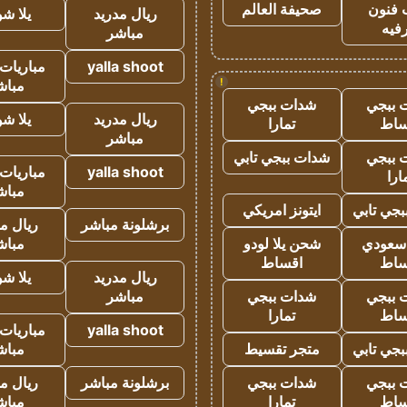
 فنون
صحيفة العالم
ريال مدريد
يلا ش
فيه
مباشر
yalla shoot
مباريات 
!
مباش
 ببجي
شدات ببجي
ريال مدريد
يلا ش
ساط
تمارا
مباشر
 ببجي
شدات ببجي تابي
yalla shoot
مباريات 
ارا
مباش
جي تابي
ايتونز امريكي
برشلونة مباشر
ريال م
 سعودي
شحن يلا لودو
مباش
ساط
اقساط
ريال مدريد
يلا ش
 ببجي
شدات ببجي
مباشر
ساط
تمارا
yalla shoot
مباريات 
جي تابي
متجر تقسيط
مباش
 ببجي
شدات ببجي
برشلونة مباشر
ريال م
ساط
تمارا
مباش