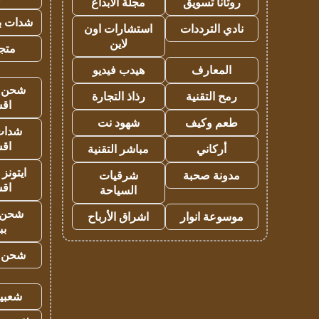
روتانا تسويق
مجلة الابداع
شدات بب
نادي الترددات
استشارات اون
لاين
متجر 
المعارف
هيدب فيديو
شحن يل
رمح التقنية
رذاذ التجارة
اق
طعم وكيف
شهود نت
شدات
اق
أركاني
مباشر التقنية
ايتونز
مدونة صحبة
شرقيات
اق
السياحة
شحن 
موسوعة انوار
اشراق الأرباح
بب
شحن يل
شعبية