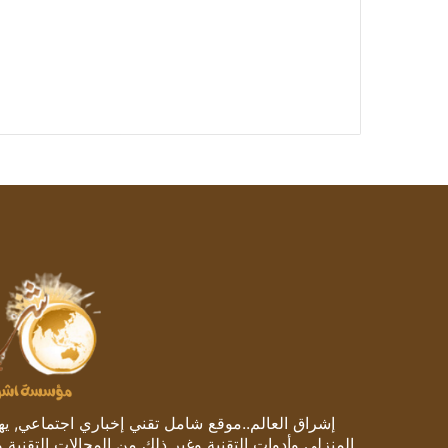
إشراق العالم..موقع شامل تقني إخباري اجتماعي, يهتم
المنزلي وأدوات التقنية وغير ذلك من المجالات التقنية 