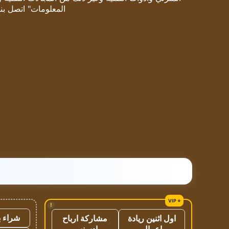
المعلومات" اتصل بنا
!
شراء ب
اول اثنين ريادة
مشاركة ارباح
اعمال
ادسنس