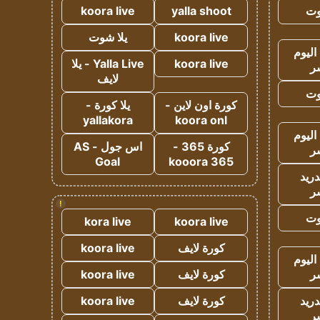
وت
yalla shoot
koora live
koora live
يلا شوت
اليوم
koora live
Yalla Live - يلا
ر
لايف
وت
كورة اون لاين -
يلا كورة -
yallakora
koora onl
اليوم
كورة 365 -
اس جول - AS
ر
Goal
kooora 365
دريد
ر
!
وت
kora live
koora live
كورة لايف
koora live
اليوم
ر
كورة لايف
koora live
دريد
كورة لايف
koora live
ر