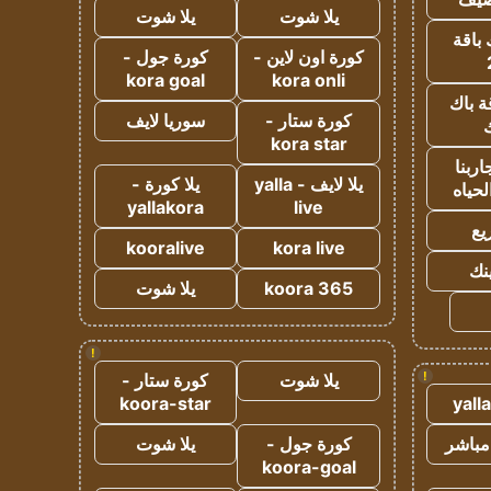
يلا شوت
يلا شوت
 باقة
كورة اون لاين -
كورة جول -
kora goal
kora onli
ة باك
كورة ستار -
سوريا لايف
ك
kora star
ربنا
يلا لايف - yalla
يلا كورة -
لحياه
yallakora
live
يع
kooralive
kora live
ينك
koora 365
يلا شوت
!
!
يلا شوت
كورة ستار -
koora-star
yall
مباشر
كورة جول -
يلا شوت
koora-goal