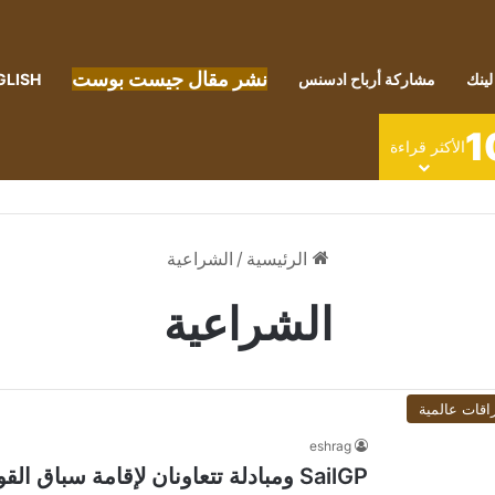
نشر مقال جيست بوست
لينك
مشاركة أرباح ادسنس
GLISH
1
الأكثر قراءة
الرئيسية
/
الشراعية
الشراعية
اقات عالمية
eshrag
SailGP ومبادلة تتعاونان لإقامة سباق القوارب الشراعية بأبوظبي