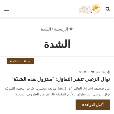
بحث عن
الق
الرئيسية
/
الشدة
الشدة
إشراقات عالمية
63
0
eshrag
نوال الزغبي تنشر التفاؤل: “ستزول هذه الشدّة”
من صحيفة اشراق العالم 24:[ad_1] متابعة بتجــرد: عبّرت النجمة اللبنانيّة
نوال الزغبي عن تفاؤلها بالأيام المقبلة بالرغم من الظروف الصعبة…
أكمل القراءة »