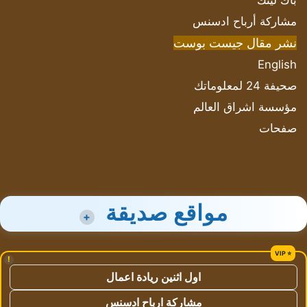
باك لينك
مشاركة أرباح ادسنس
نشر مقال جيست بوست
English
صحيفة 24 لمعلوماتك
مؤسسة اشراق العالم
صفحات
مواقع صديقة
+
!
اول اثنين ريادة اعمال
مشاركة ارباح ادسنس