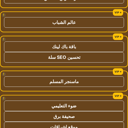
!
عالم الشباب
!
باقة باك لينك
تحسين SEO سلة
!
ماسنجر المسلم
!
ضوء التعليمي
صحيفة برق
موقع اشراقات