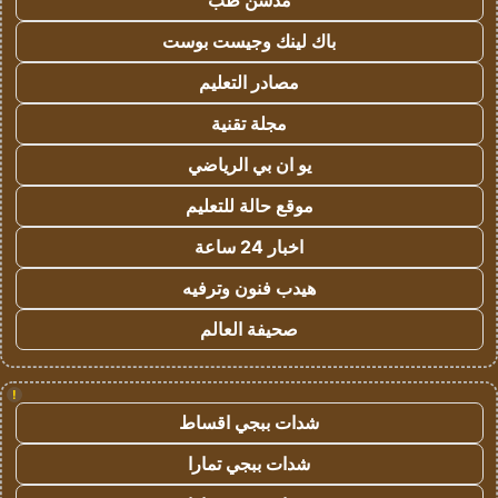
مدسن طب
باك لينك وجيست بوست
مصادر التعليم
مجلة تقنية
يو ان بي الرياضي
موقع حالة للتعليم
اخبار 24 ساعة
هيدب فنون وترفيه
صحيفة العالم
!
شدات ببجي اقساط
شدات ببجي تمارا