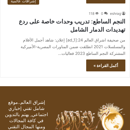
إشراقات عالمية
118
0
eshrag
النجم الساطع: تدريب وحدات خاصة على ردع
تهديدات الدمار الشامل
من صحيفة اشراق العالم 24:[ad_1] إعلان: شاهد أجمل الأفلام
والمسلسلات 2021 انطلقت ضمن المناورات المصرية-الأميركية
المشتركة النجم الساطع 2023 فعاليات…
أكمل القراءة »
إشراق العالم..موقع
شامل تقني إخباري
اجتماعي, يهتم بالتدوين
في كافة المجالات
ومنها المجال التقني