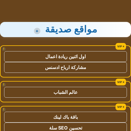
مواقع صديقة
+
!
اول اثنين ريادة اعمال
مشاركة ارباح ادسنس
!
عالم الشباب
!
باقة باك لينك
تحسين SEO سلة