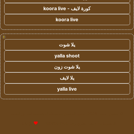
كورة لايف - koora live
koora live
!
يلا شوت
yalla shoot
يلا شوت زون
يلا لايف
yalla live
© حقوق النشر 2026، جميع الحقوق محفوظة لمؤسسة اشراق لتقنية
المعلومات- سجل تجاري رقم 1009094205 |
للإعلانات