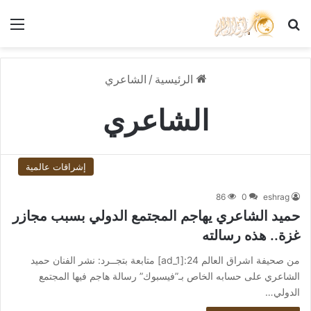
بحث عن
الق
الرئيسية
/
الشاعري
الشاعري
إشراقات عالمية
86
0
eshrag
حميد الشاعري يهاجم المجتمع الدولي بسبب مجازر
غزة.. هذه رسالته
من صحيفة اشراق العالم 24:[ad_1] متابعة بتجــرد: نشر الفنان حميد
الشاعري على حسابه الخاص بـ”فيسبوك” رسالة هاجم فيها المجتمع
الدولي…