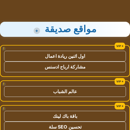
مواقع صديقة
+
!
اول اثنين ريادة اعمال
مشاركة ارباح ادسنس
!
عالم الشباب
!
باقة باك لينك
تحسين SEO سلة