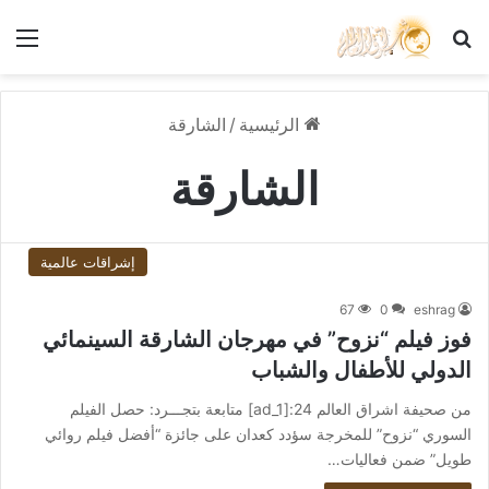
بحث عن
الق
الرئيسية
/
الشارقة
الشارقة
إشراقات عالمية
67
0
eshrag
فوز فيلم “نزوح” في مهرجان الشارقة السينمائي
الدولي للأطفال والشباب
من صحيفة اشراق العالم 24:[ad_1] متابعة بتجـــرد: حصل الفيلم
السوري “نزوح” للمخرجة سؤدد كعدان على جائزة “أفضل فيلم روائي
طويل” ضمن فعاليات…