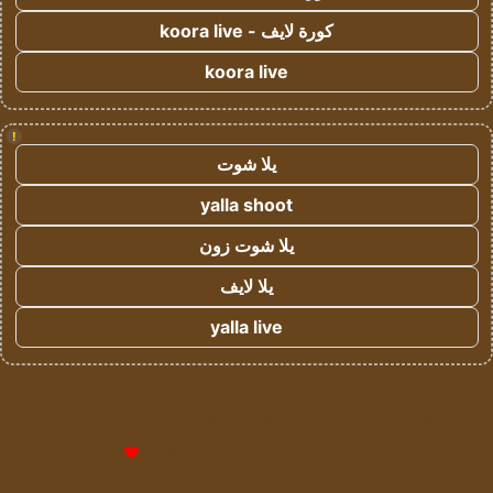
كورة لايف - koora live
koora live
!
يلا شوت
yalla shoot
يلا شوت زون
يلا لايف
yalla live
© حقوق النشر 2026، جميع الحقوق محفوظة لمؤسسة اشراق لتقنية
المعلومات- سجل تجاري رقم 1009094205 |
للإعلانات