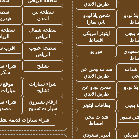
سطحة الرياض
سطح
طريق الايدي
سطحة بين
سطح
ا لودو
شحن يلا لودو
المدن
هيدرو
ساط
تابي تمارا
سطحة شمال
سطحة 
 ببجي
ايتونز امريكي
الرياض
الري
ساط
اقساط
سطحة جنوب
اقرب س
 سعودي
فور يو
الرياض
ساط
تشليح
شراء سي
شدات
شدات ببجي عن
سكرا
جي
طريق الايدي
شراء سيارات
موقع ش
ا لودو
شحن لودو عن
تشليح
سيارات 
طريق الايدي
ارقام يشترون
شراء سي
 ببجي
بطاقات ايتونز
سيارات تشليح
مصدو
شن ستور
شدات ببجي
شراء سيارات قديمة تشلي
اقساط
 امريكي
ايتونز سعودي