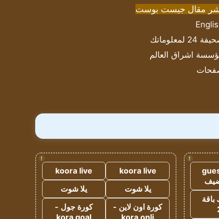
شر مقال جيست بوست
Engli
ة 24 لمعلوماتك
سسة اشراق العالم
فحات
!
!
koora live
koora live
gues
ضيف
يلا شوت
يلا شوت
 باقة
كورة اون لاين -
كورة جول -
kora goal
kora onli