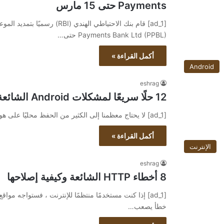
Payments حتى 15 مارس
Payments Bank Ltd (PPBL) حتى…
أكمل القراءة »
Android
eshrag
12 حلًا سريعًا لمشكلات Android الشائعة
[ad_1] لا يحتاج معظمنا إلى الكثير من الحفظ محليًا على هواتفنا الذكية هذه الأيام ، لا سيما على نظام Android…
أكمل القراءة »
الإنترنت
eshrag
8 أخطاء HTTP الشائعة وكيفية إصلاحها
[ad_1] إذا كنت مستخدمًا منتظمًا للإنترنت ، فستواجه م
خطأ يصعب…