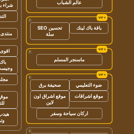
عالم الشباب
شراء با
الت
!
باقة باك لينك
تحسين SEO
منتدى 
سلة
اقوى 
!
ماسنجر المسلم
باك 
وجيست
!
مجلة 
ضوء التعليمي
صحيفة برق
موقع اشراقات
موقع اشراق اون
موقع
لاين
للت
اركان سياحة وسفر
هيدب
وتر
!