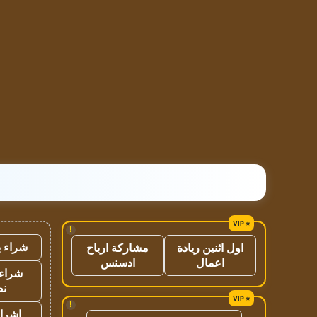
!
شراء ب
اول اثنين ريادة
مشاركة ارباح
اعمال
ادسنس
شراء 
نص
!
اشراق