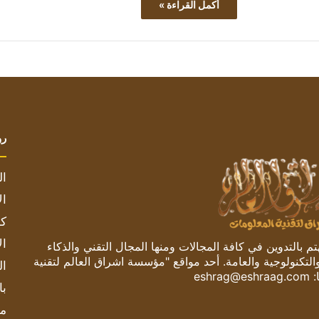
أكمل القراءة »
رو
ال
ال
كم
ال
 بالتدوين في كافة المجالات ومنها المجال التقني والذكاء
والتكنولوجية والعامة. أحد مواقع "مؤسسة اشراق العالم لتقنية
ال
:
eshrag@eshraag.com
با
مش