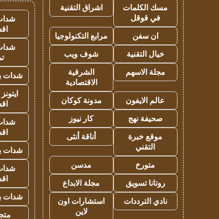
مسك الكلمات
اشراق التقنية
في قوقل
شدات
اق
ان سفن
مرابع التكنولوجيا
شدات
خيال التقنية
شوف ويب
تم
مجلة الاسهم
الشرقية
شدات بب
الاقتصادية
ايتونز
عالم الايفون
مدونة كوكان
اق
صحيفة نهج
كار نيوز
شدات
اق
موقع خبرة
أناقة أنثى
التقني
شدات بب
متورخ
مدسن
شدات
اق
روتانا تسويق
مجلة الابداع
شدات بب
نادي الترددات
استشارات اون
لاين
متجر 