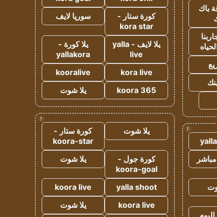
ة باك
كورة ستار -
سوريا لايف
ك
kora star
ربنا
يلا لايف - yalla
يلا كورة -
لحياه
yallakora
live
يع
kooralive
kora live
ينك
koora 365
يلا شوت
!
!
يلا شوت
كورة ستار -
koora-star
yall
مباشر
كورة جول -
يلا شوت
koora-goal
وت
yalla shoot
koora live
koora live
يلا شوت
اليوم