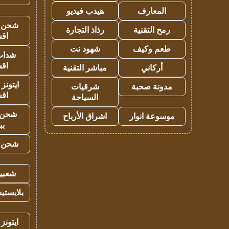
المعارف
هيدب فيديو
شحن يل
رمح التقنية
رذاذ التجارة
اق
طعم وكيف
شهود نت
شدات
اق
أركاني
مباشر التقنية
ايتونز
مدونة صحبة
شرقيات
اق
السياحة
شحن 
موسوعة انوار
اشراق الأرباح
بب
شحن يل
شعبية
بلايستي
ايتونز