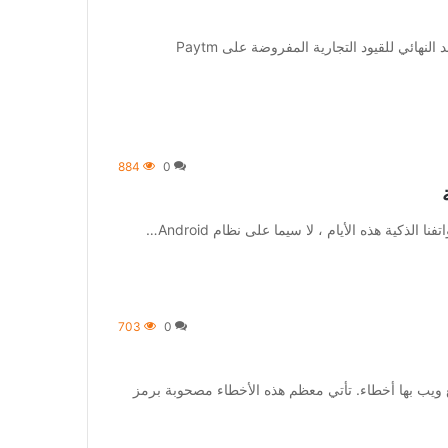
[ad_1] قام بنك الاحتياطي الهندي (RBI) رسميًا بتمديد الموعد النهائي للقيود التجارية المفروضة على Paytm
884
0
703
0
واقع ويب بها أخطاء. تأتي معظم هذه الأخطاء مصحوبة برمز