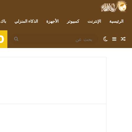
الرئيسية
الإنترنت
كمبيوتر
الأجهزة
الذكاء المنزلي
باك 
0
مقال عشوائي
إضافة عمود جانبي
الوضع المظلم
بحث
عن