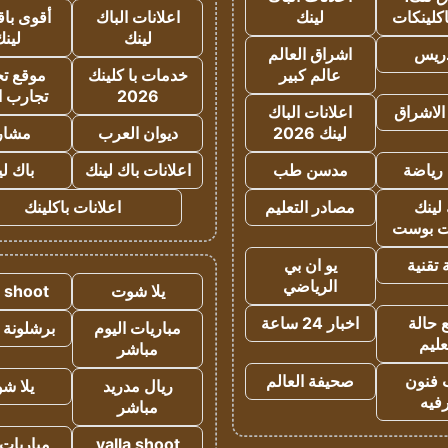
كلينكات
لينك
اعلانات الباك
أقوى باق
لينك
لين
دريس
اشراق العالم
عالم كبير
خدمات با كلينك
موقع تجا
2026
تجارب ا
الاشراق
اعلانات الباك
لينك 2026
ديوان العرب
مشار
رياضة
مدسن طب
اعلانات باك لينك
باك ل
لينك
مصادر التعليم
اعلانات باكلينك
 بوست
تقنية
يو ان بي
الرياضي
يلا شوت
a shoot
 حالة
اخبار 24 ساعة
مباريات اليوم
برشلونة 
عليم
مباشر
 فنون
صحيفة العالم
ريال مدريد
يلا ش
فيه
مباشر
yalla shoot
مباريات 