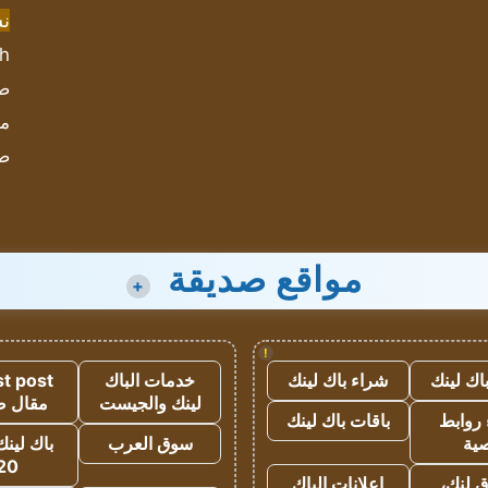
ن
sh
صحيف
مؤ
ص
مواقع صديقة
+
!
اك لينك
شراء باك لينك
خدمات الباك
t post
لينك والجيست
مقال 
روابط
باقات باك لينك
ية
سوق العرب
باك لينك
20
 لنك،
اعلانات الباك