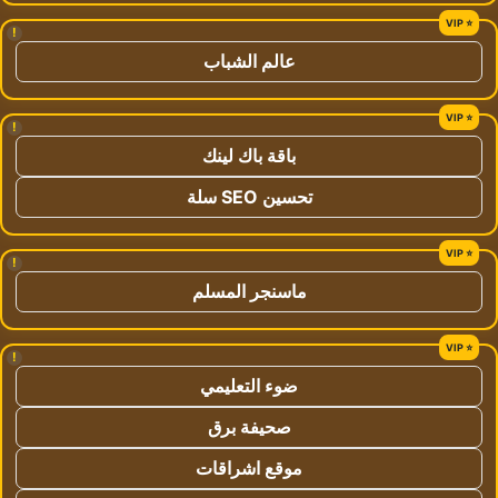
!
عالم الشباب
!
باقة باك لينك
تحسين SEO سلة
!
ماسنجر المسلم
!
ضوء التعليمي
صحيفة برق
موقع اشراقات