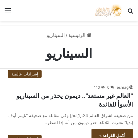
بحث عن
الق
الرئيسية
/
السيناريو
السيناريو
إشراقات عالمية
110
0
eshrag
"العالم غير مستعد".. ديمون يحذر من السيناريو
الأسوأ للفائدة
من صحيفة اشراق العالم 24:[ad_1] وفي مقابلة مع صحيفة “تايمز أوف
إنديا” نشرت الثلاثاء، حذر ديمون من أنه إذا اضطر…
أكمل القراءة »