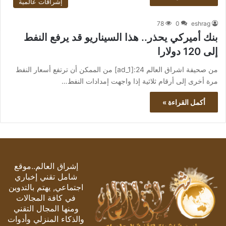
إشراقات عالمية
78
0
eshrag
بنك أميركي يحذر.. هذا السيناريو قد يرفع النفط
إلى 120 دولارا
من صحيفة اشراق العالم 24:[ad_1] من الممكن أن ترتفع أسعار النفط
مرة أخرى إلى أرقام ثلاثية إذا واجهت إمدادات النفط…
أكمل القراءة »
إشراق العالم..موقع
شامل تقني إخباري
اجتماعي, يهتم بالتدوين
في كافة المجالات
ومنها المجال التقني
والذكاء المنزلي وأدوات