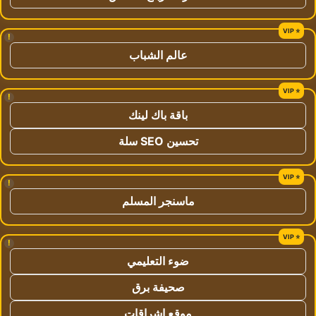
!
عالم الشباب
!
باقة باك لينك
تحسين SEO سلة
!
ماسنجر المسلم
!
ضوء التعليمي
صحيفة برق
موقع اشراقات