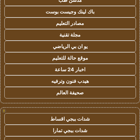
مدسن طب
باك لينك وجيست بوست
مصادر التعليم
مجلة تقنية
يو ان بي الرياضي
موقع حالة للتعليم
اخبار 24 ساعة
هيدب فنون وترفيه
صحيفة العالم
!
شدات ببجي اقساط
شدات ببجي تمارا