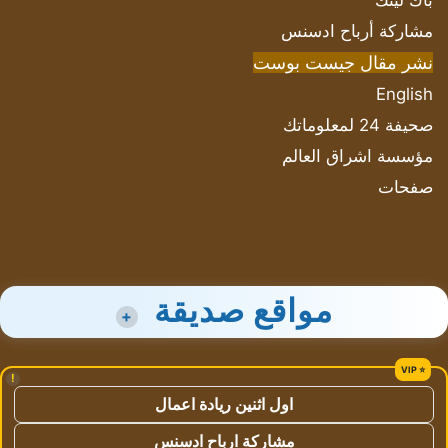
باك لينك
مشاركة أرباح ادسنس
نشر مقال جيست بوست
English
صحيفة 24 لمعلوماتك
مؤسسة اشراق العالم
صفحات
مواقع صديقة
+
!
اول اثنين ريادة اعمال
مشاركة ارباح ادسنس