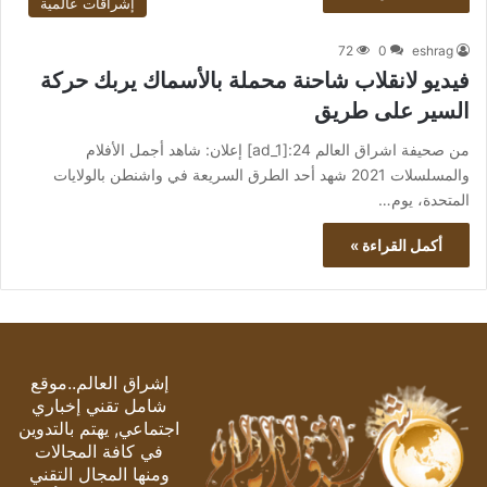
إشراقات عالمية
72
0
eshrag
فيديو لانقلاب شاحنة محملة بالأسماك يربك حركة
السير على طريق
من صحيفة اشراق العالم 24:[ad_1] إعلان: شاهد أجمل الأفلام
والمسلسلات 2021 شهد أحد الطرق السريعة في واشنطن بالولايات
المتحدة، يوم…
أكمل القراءة »
إشراق العالم..موقع
شامل تقني إخباري
اجتماعي, يهتم بالتدوين
في كافة المجالات
ومنها المجال التقني