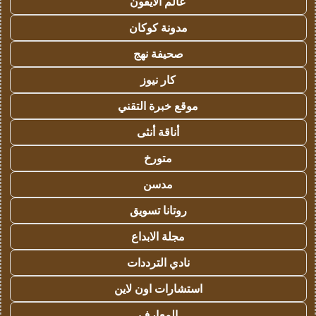
عالم الايفون
مدونة كوكان
صحيفة نهج
كار نيوز
موقع خبرة التقني
أناقة أنثى
متورخ
مدسن
روتانا تسويق
مجلة الابداع
نادي الترددات
استشارات اون لاين
المعارف