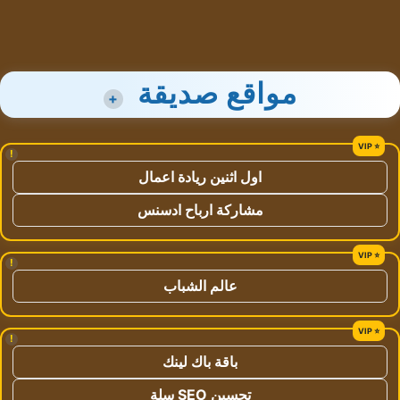
مواقع صديقة
+
!
اول اثنين ريادة اعمال
مشاركة ارباح ادسنس
!
عالم الشباب
!
باقة باك لينك
تحسين SEO سلة