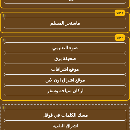
!
ماسنجر المسلم
!
ضوء التعليمي
صحيفة برق
موقع اشراقات
موقع اشراق اون لاين
اركان سياحة وسفر
!
مسك الكلمات في قوقل
اشراق التقنية