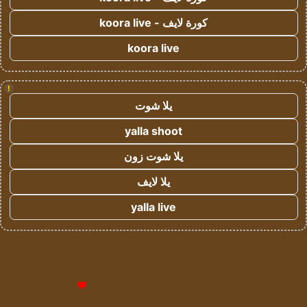
كورة لايف - koora live
koora live
!
يلا شوت
yalla shoot
يلا شوت زون
يلا لايف
yalla live
© حقوق النشر 2026، جميع الحقوق محفوظة لمؤسسة اشراق لتقنية
المعلومات- سجل تجاري رقم 1009094205 |
للإعلانات