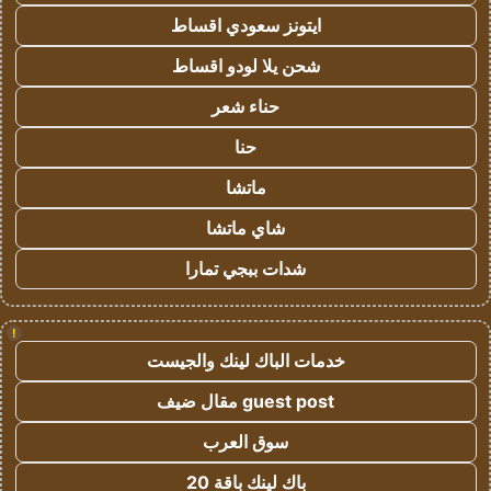
ايتونز سعودي اقساط
شحن يلا لودو اقساط
حناء شعر
حنا
ماتشا
شاي ماتشا
شدات ببجي تمارا
!
خدمات الباك لينك والجيست
guest post مقال ضيف
سوق العرب
باك لينك باقة 20