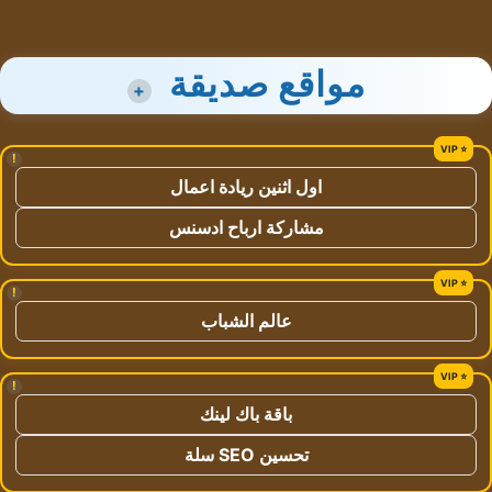
مواقع صديقة
+
!
اول اثنين ريادة اعمال
مشاركة ارباح ادسنس
!
عالم الشباب
!
باقة باك لينك
تحسين SEO سلة