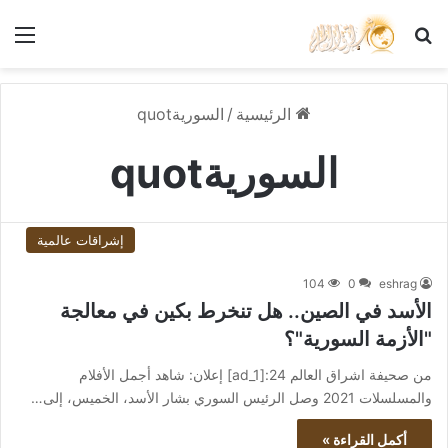
بحث عن
الق
الرئيسية
/
السوريةquot
السوريةquot
إشراقات عالمية
104
0
eshrag
الأسد في الصين.. هل تنخرط بكين في معالجة
"الأزمة السورية"؟
من صحيفة اشراق العالم 24:[ad_1] إعلان: شاهد أجمل الأفلام
والمسلسلات 2021 وصل الرئيس السوري بشار الأسد، الخميس، إلى…
أكمل القراءة »