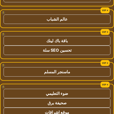
!
عالم الشباب
!
باقة باك لينك
تحسين SEO سلة
!
ماسنجر المسلم
!
ضوء التعليمي
صحيفة برق
موقع اشراقات