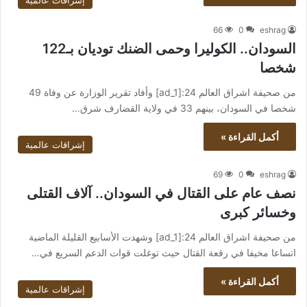
إشراقات عالمية
66
0
eshrag
السودان.. الكوليرا وحمى الضنك توديان بـ122
شخصا
من صحيفة اشراق العالم 24:[ad_1] وأفاد تقرير الوزارة عن وفاة 49
شخصا في السودان، بينهم 33 في ولاية القضارف شرق…
أكمل القراءة »
إشراقات عالمية
69
0
eshrag
نصف عام على القتال في السودان.. آلاف القتلى
وخسائر كبرى
من صحيفة اشراق العالم 24:[ad_1] وشهدت الأسابيع القليلة الماضية
اتساعا مخيفا في رقعة القتال حيث توغلت قوات الدعم السريع في…
أكمل القراءة »
إشراقات عالمية