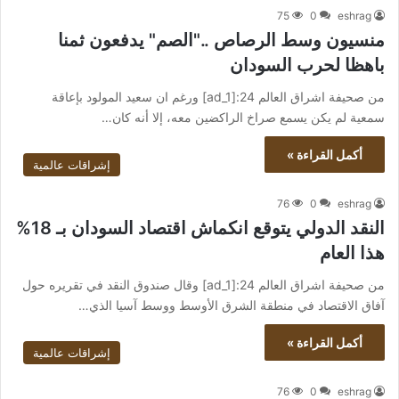
75
0
eshrag
منسيون وسط الرصاص .."الصم" يدفعون ثمنا
باهظا لحرب السودان
من صحيفة اشراق العالم 24:[ad_1] ورغم ان سعيد المولود بإعاقة
سمعية لم يكن يسمع صراخ الراكضين معه، إلا أنه كان…
أكمل القراءة »
إشراقات عالمية
76
0
eshrag
النقد الدولي يتوقع انكماش اقتصاد السودان بـ 18%
هذا العام
من صحيفة اشراق العالم 24:[ad_1] وقال صندوق النقد في تقريره حول
آفاق الاقتصاد في منطقة الشرق الأوسط ووسط آسيا الذي…
أكمل القراءة »
إشراقات عالمية
76
0
eshrag