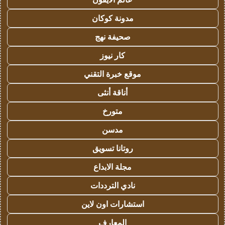
مدونة كوكان
صحيفة نهج
كار نيوز
موقع خبرة التقني
أناقة أنثى
متورخ
مدسن
روتانا تسويق
مجلة الابداع
نادي الترددات
استشارات اون لاين
المعارف