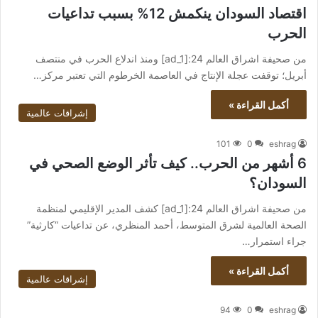
اقتصاد السودان ينكمش 12% بسبب تداعيات
الحرب
من صحيفة اشراق العالم 24:[ad_1] ومنذ اندلاع الحرب في منتصف
أبريل؛ توقفت عجلة الإنتاج في العاصمة الخرطوم التي تعتبر مركز…
أكمل القراءة »
إشراقات عالمية
101
0
eshrag
6 أشهر من الحرب.. كيف تأثر الوضع الصحي في
السودان؟
من صحيفة اشراق العالم 24:[ad_1] كشف المدير الإقليمي لمنظمة
الصحة العالمية لشرق المتوسط، أحمد المنظري، عن تداعيات “كارثية”
جراء استمرار…
أكمل القراءة »
إشراقات عالمية
94
0
eshrag