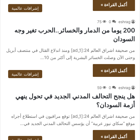
أكمل القراءة »
إشراقات عالمية
75
0
eshrag
200 يوما من الدمار والخسائر..الحرب تغير وجه
السودان
من صحيفة اشراق العالم 24:[ad_1] ومنذ اندلاع القتال في منتصف أبريل
وحتى الآن وصلت الخسائر البشرية إلى أكثر من 10…
أكمل القراءة »
إشراقات عالمية
59
0
eshrag
هل ينجح التحالف المدني الجديد في تحول ينهي
أزمة السودان؟
من صحيفة اشراق العالم 24:[ad_1] توقع مراقبون في استطلاع أجراه
موقع “سكاي نيوز عربية” أن يؤسس التحالف المدني الجديد في…
أكمل القراءة »