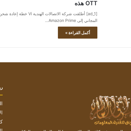
OTT هذه
[ad_1] أطلقت شركة الاتصا
المجاني إلى Amazon Prime…
أكمل القراءة »
رو
ال
ال
كم
ال