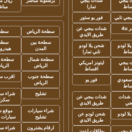
 ببجي
شدات ببجي
برشلونة مباشر
ريال م
ساط
تمارا
مباش
جي تابي
فور يو ستور
4u
شدات ببجي عن
سطحة الرياض
سطح
طريق الايدي
سطحة بين
سطح
ا لودو
شحن يلا لودو
المدن
هيدرو
ساط
تابي تمارا
سطحة شمال
سطحة 
 ببجي
ايتونز امريكي
الرياض
الري
ساط
اقساط
سطحة جنوب
اقرب س
 سعودي
فور يو
الرياض
ساط
تشليح
شراء سي
شدات
شدات ببجي عن
سكرا
جي
طريق الايدي
شراء سيارات
موقع ش
ا لودو
شحن لودو عن
تشليح
سيارات 
طريق الايدي
ارقام يشترون
شراء سي
 ببجي
بطاقات ايتونز