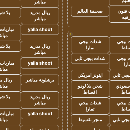
عليم
مباشر
 فنون
صحيفة العالم
ريال مدريد
يلا ش
فيه
مباشر
yalla shoot
مباريات 
!
مباش
 ببجي
شدات ببجي
ريال مدريد
يلا ش
ساط
تمارا
مباشر
 ببجي
شدات ببجي تابي
yalla shoot
مباريات 
ارا
مباش
جي تابي
ايتونز امريكي
برشلونة مباشر
ريال م
 سعودي
شحن يلا لودو
مباش
ساط
اقساط
ريال مدريد
يلا ش
 ببجي
شدات ببجي
مباشر
ساط
تمارا
yalla shoot
مباريات 
جي تابي
متجر تقسيط
مباش