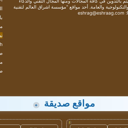
 بالتدوين في كافة المجالات ومنها المجال التقني والذكاء
والتكنولوجية والعامة. أحد مواقع "مؤسسة اشراق العالم لتقنية
ال
:
eshrag@eshraag.com
با
مش
ن
sh
صحيف
مؤ
ص
مواقع صديقة
+
!