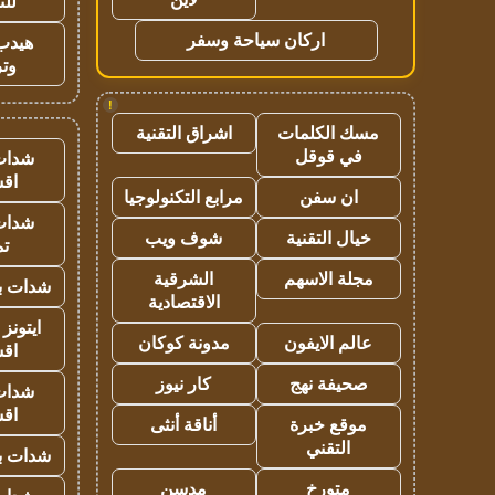
للت
اركان سياحة وسفر
هيدب
وتر
!
مسك الكلمات
اشراق التقنية
في قوقل
شدات
اق
ان سفن
مرابع التكنولوجيا
شدات
خيال التقنية
شوف ويب
تم
مجلة الاسهم
الشرقية
شدات بب
الاقتصادية
ايتونز
عالم الايفون
مدونة كوكان
اق
صحيفة نهج
كار نيوز
شدات
اق
موقع خبرة
أناقة أنثى
التقني
شدات بب
متورخ
مدسن