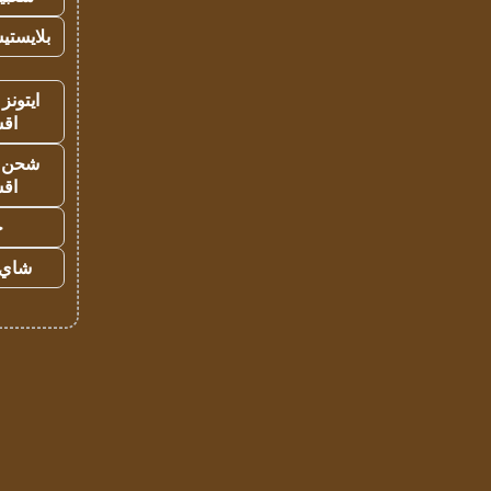
بلايستي
ايتونز
اق
شحن يل
اق
ح
شاي 