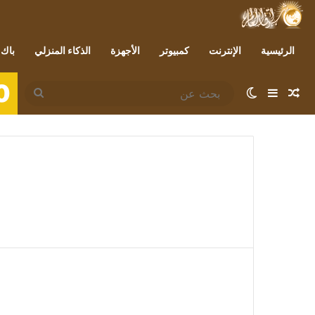
الرئيسية
الإنترنت
كمبيوتر
الأجهزة
الذكاء المنزلي
باك 
0
مقال عشوائي
إضافة عمود جانبي
الوضع المظلم
بحث
عن