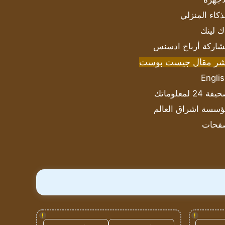
ذكاء المنزلي
ك لينك
اركة أرباح ادسنس
شر مقال جيست بوست
Engli
ة 24 لمعلوماتك
سسة اشراق العالم
فحات
!
!