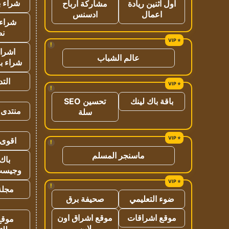
شراء ب
اول اثنين ريادة
مشاركة ارباح
اعمال
ادسنس
شراء 
نص
!
اشراق
عالم الشباب
شراء با
الت
!
باقة باك لينك
تحسين SEO
منتدى 
سلة
اقوى 
!
ماسنجر المسلم
باك 
وجيست
!
مجلة 
ضوء التعليمي
صحيفة برق
موقع اشراقات
موقع اشراق اون
موقع
لاين