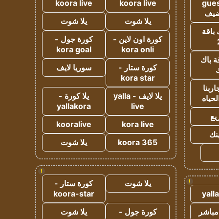
koora live
koora live
gues
ضيف
يلا شوت
يلا شوت
 باقة
كورة اون لاين -
كورة جول -
kora goal
kora onli
ة باك
كورة ستار -
سوريا لايف
ك
kora star
ربنا
يلا لايف - yalla
يلا كورة -
لحياه
yallakora
live
يع
kooralive
kora live
ينك
koora 365
يلا شوت
!
!
يلا شوت
كورة ستار -
koora-star
yall
مباشر
كورة جول -
يلا شوت