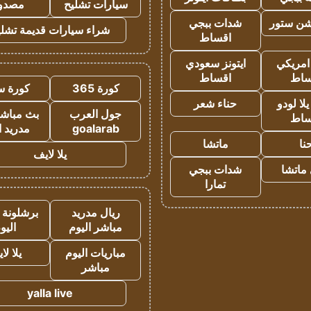
سيارات تشليح
مصدو
شن ستور
شدات ببجي
شراء سيارات قديمة تشلي
اقساط
 امريكي
ايتونز سعودي
ساط
اقساط
كورة 365
كورة س
ا لودو
حناء شعر
جول العرب
بث مباشر
ساط
goalarab
مدريد ا
نا
ماتشا
يلا لايف
ماتشا
شدات ببجي
تمارا
ريال مدريد
برشلونة 
مباشر اليوم
اليو
مباريات اليوم
يلا لا
مباشر
yalla live