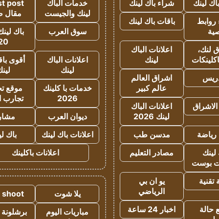
اك لينك
شراء باك لينك
خدمات الباك
t post
لينك والجيست
مقال 
روابط
باقات باك لينك
ية
سوق العرب
باك لينك
20
 لنك،
اعلانات الباك
كلينكات
لينك
اعلانات الباك
أقوى باق
لينك
لين
دريس
اشراق العالم
عالم كبير
خدمات با كلينك
موقع تجا
2026
تجارب ا
الاشراق
اعلانات الباك
لينك 2026
ديوان العرب
مشار
رياضة
مدسن طب
اعلانات باك لينك
باك ل
لينك
مصادر التعليم
اعلانات باكلينك
 بوست
تقنية
يو ان بي
الرياضي
يلا شوت
a shoot
 حالة
اخبار 24 ساعة
مباريات اليوم
برشلونة 