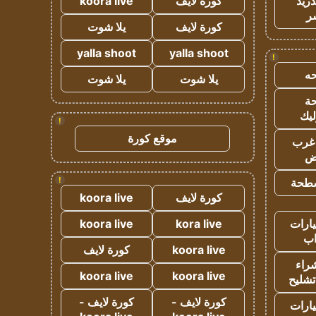
دريد
كورة لايف
koora live
ر
كورة لايف
يلا شوت
yalla shoot
yalla shoot
!
ه
يلا شوت
يلا شوت
ة
ليك
!
موقع كورة
غرب
اض
!
طحة
كورة لايف
koora live
ارات
kora live
koora live
ب
koora live
كورة لايف
راء
koora live
koora live
تشليح
كورة لايف -
كورة لايف -
ارات