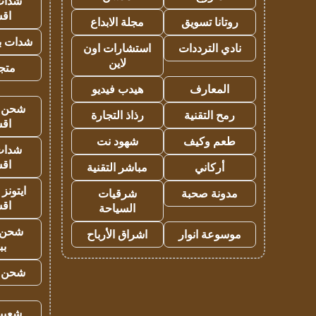
شدات
اق
روتانا تسويق
مجلة الابداع
شدات بب
نادي الترددات
استشارات اون
لاين
متجر 
المعارف
هيدب فيديو
شحن يل
رمح التقنية
رذاذ التجارة
اق
طعم وكيف
شهود نت
شدات
اق
أركاني
مباشر التقنية
ايتونز
مدونة صحبة
شرقيات
اق
السياحة
شحن 
موسوعة انوار
اشراق الأرباح
بب
شحن يل
شعبية