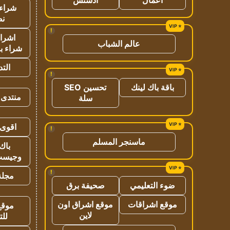
شراء 
نص
!
اشراق
عالم الشباب
شراء با
الت
!
باقة باك لينك
تحسين SEO
منتدى 
سلة
اقوى 
!
ماسنجر المسلم
باك 
وجيست
!
مجلة 
ضوء التعليمي
صحيفة برق
موقع اشراقات
موقع اشراق اون
موقع
لاين
للت