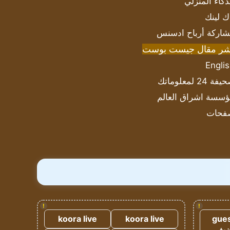
ذكاء المنزلي
ك لينك
اركة أرباح ادسنس
شر مقال جيست بوست
Engli
ة 24 لمعلوماتك
سسة اشراق العالم
فحات
!
!
koora live
koora live
gues
ضيف