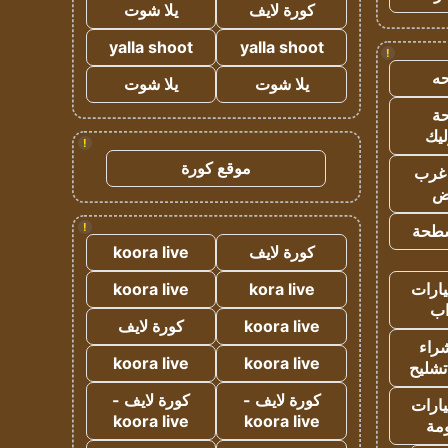
كورة لايف
يلا شوت
yalla shoot
yalla shoot
!
ه
يلا شوت
يلا شوت
ة
ليك
!
موقع كورة
غرب
اض
!
طحة
كورة لايف
koora live
ارات
kora live
koora live
ب
koora live
كورة لايف
راء
koora live
koora live
تشليح
كورة لايف -
كورة لايف -
ارات
koora live
koora live
مة