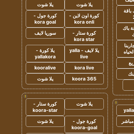
يلا شوت
يلا شوت
 باقة
كورة اون لاين -
كورة جول -
kora goal
kora onli
ة باك
كورة ستار -
سوريا لايف
ك
kora star
ربنا
يلا لايف - yalla
يلا كورة -
لحياه
yallakora
live
يع
kooralive
kora live
ينك
koora 365
يلا شوت
!
!
يلا شوت
كورة ستار -
koora-star
yall
مباشر
كورة جول -
يلا شوت
koora-goal