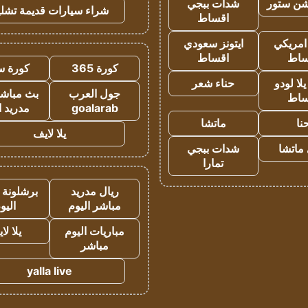
شن ستور
شدات ببجي
شراء سيارات قديمة تشلي
اقساط
 امريكي
ايتونز سعودي
ساط
اقساط
كورة 365
كورة س
ا لودو
حناء شعر
جول العرب
بث مباشر
ساط
goalarab
مدريد ا
نا
ماتشا
يلا لايف
ماتشا
شدات ببجي
تمارا
ريال مدريد
برشلونة 
مباشر اليوم
اليو
مباريات اليوم
يلا لا
مباشر
yalla live