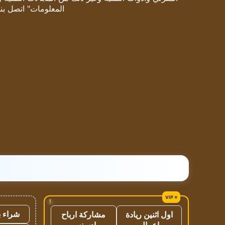
المعلومات" اتصل بنا
!
شراء ب
اول اثنين ريادة
مشاركة ارباح
اعمال
ادسنس