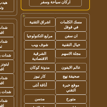
اركان سياحة وسفر
هيدب
وتر
!
مسك الكلمات
اشراق التقنية
في قوقل
شدات
اق
ان سفن
مرابع التكنولوجيا
شدات
خيال التقنية
شوف ويب
تم
مجلة الاسهم
الشرقية
شدات بب
الاقتصادية
ايتونز
عالم الايفون
مدونة كوكان
اق
صحيفة نهج
كار نيوز
شدات
اق
موقع خبرة
أناقة أنثى
التقني
شدات بب
متورخ
مدسن
شدات
اق