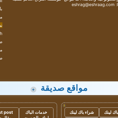
ال
:
eshrag@eshraag.com
با
مش
ن
sh
صحيف
مؤ
ص
مواقع صديقة
+
!
اك لينك
شراء باك لينك
خدمات الباك
t post
لينك والجيست
مقال 