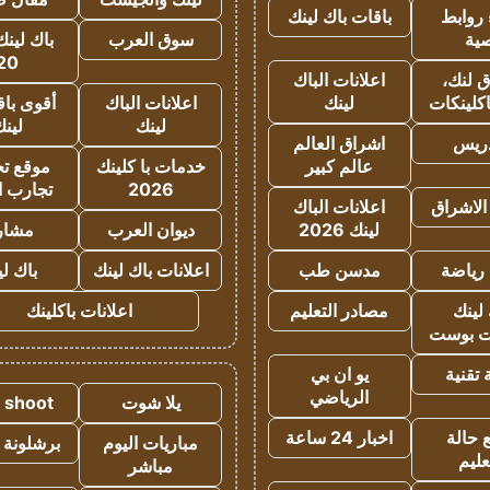
روابط
باقات باك لينك
ية
سوق العرب
باك لينك
20
 لنك،
اعلانات الباك
كلينكات
لينك
اعلانات الباك
أقوى باق
لينك
لين
دريس
اشراق العالم
عالم كبير
خدمات با كلينك
موقع تجا
2026
تجارب ا
الاشراق
اعلانات الباك
لينك 2026
ديوان العرب
مشار
رياضة
مدسن طب
اعلانات باك لينك
باك ل
لينك
مصادر التعليم
اعلانات باكلينك
 بوست
تقنية
يو ان بي
الرياضي
يلا شوت
a shoot
 حالة
اخبار 24 ساعة
مباريات اليوم
برشلونة 
عليم
مباشر