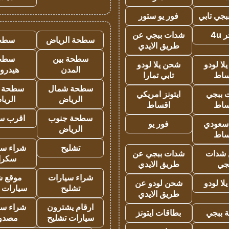
جي تابي
فور يو ستور
4u
شدات ببجي عن
سطحة الرياض
سطح
طريق الايدي
سطحة بين
سطح
ا لودو
شحن يلا لودو
المدن
هيدرو
ساط
تابي تمارا
سطحة شمال
سطحة 
 ببجي
ايتونز امريكي
الرياض
الري
ساط
اقساط
سطحة جنوب
اقرب س
 سعودي
فور يو
الرياض
ساط
تشليح
شراء سي
شدات
شدات ببجي عن
سكرا
جي
طريق الايدي
شراء سيارات
موقع ش
ا لودو
شحن لودو عن
تشليح
سيارات 
طريق الايدي
ارقام يشترون
شراء سي
 ببجي
بطاقات ايتونز
سيارات تشليح
مصدو