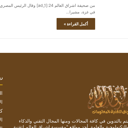
من صحيفة اشراق العالم 24:[ad_1
في غزة، مشيرا…
أكمل القراءة »
رو
ال
ال
كم
ال
 بالتدوين في كافة المجالات ومنها المجال التقني والذكاء
والتكنولوجية والعامة. أحد مواقع "مؤسسة اشراق العالم لتقنية