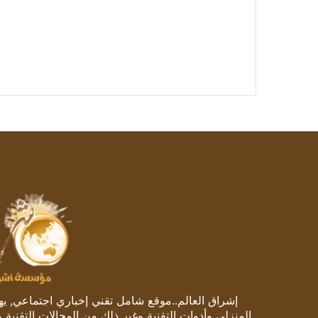
إشراق العالم..موقع شامل تقني إخباري اجتماعي, يهتم
المنزلي وأدوات التقنية وغير ذلك من المجالات التقنية 