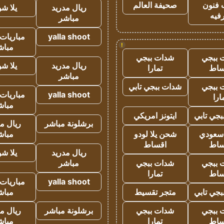
 فنون
صحيفة العالم
ريال مدريد
يلا ش
فيه
مباشر
yalla shoot
مباريات 
!
مباش
 ببجي
شدات ببجي
ريال مدريد
يلا ش
ساط
تمارا
مباشر
 ببجي
شدات ببجي تابي
yalla shoot
مباريات 
ارا
مباش
جي تابي
ايتونز امريكي
برشلونة مباشر
ريال م
 سعودي
شحن يلا لودو
مباش
ساط
اقساط
ريال مدريد
يلا ش
 ببجي
شدات ببجي
مباشر
ساط
تمارا
yalla shoot
مباريات 
جي تابي
متجر تقسيط
مباش
 ببجي
شدات ببجي
برشلونة مباشر
ريال م
ساط
تمارا
مباش