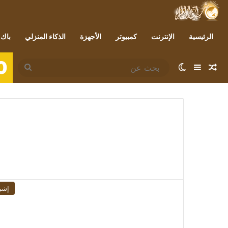
الرئيسية
الإنترنت
كمبيوتر
الأجهزة
الذكاء المنزلي
باك 
0
مقال عشوائي
إضافة عمود جانبي
الوضع المظلم
بحث
عن
إشر