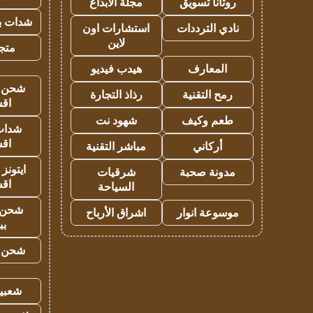
روتانا تسويق
مجلة الابداع
شدات بب
نادي الترددات
استشارات اون
لاين
متجر 
المعارف
هيدب فيديو
شحن يل
رمح التقنية
رذاذ التجارة
اق
طعم وكيف
شهود نت
شدات
اق
أركاني
مباشر التقنية
ايتونز
مدونة صحبة
شرقيات
اق
السياحة
شحن 
موسوعة انوار
اشراق الأرباح
بب
شحن يل
شعبية