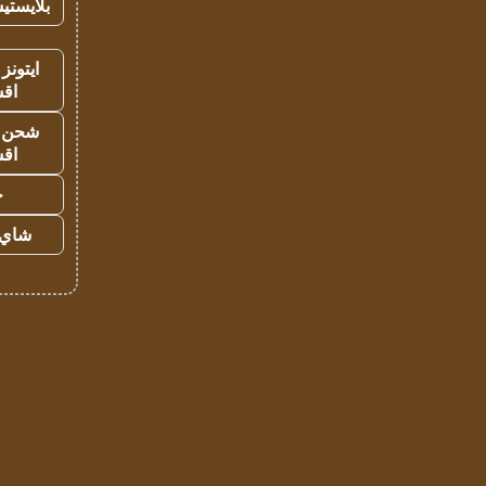
بلايستي
ايتونز
اق
شحن يل
اق
ح
شاي 