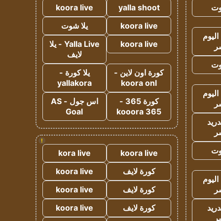
وت
yalla shoot
koora live
koora live
يلا شوت
اليوم
koora live
Yalla Live - يلا
ر
لايف
وت
كورة اون لاين -
يلا كورة -
yallakora
koora onl
اليوم
كورة 365 -
اس جول - AS
ر
Goal
kooora 365
دريد
ر
!
وت
kora live
koora live
كورة لايف
koora live
اليوم
ر
كورة لايف
koora live
دريد
كورة لايف
koora live
ر