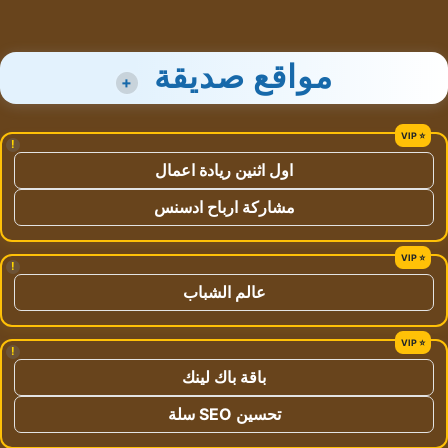
مواقع صديقة
+
!
اول اثنين ريادة اعمال
مشاركة ارباح ادسنس
!
عالم الشباب
!
باقة باك لينك
تحسين SEO سلة