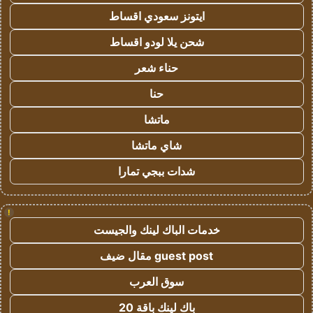
ايتونز سعودي اقساط
شحن يلا لودو اقساط
حناء شعر
حنا
ماتشا
شاي ماتشا
شدات ببجي تمارا
!
خدمات الباك لينك والجيست
guest post مقال ضيف
سوق العرب
باك لينك باقة 20