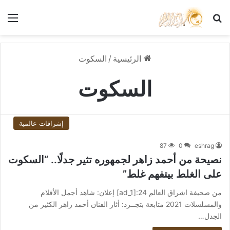
بحث عن
الق
الرئيسية
/
السكوت
السكوت
إشراقات عالمية
87
0
eshrag
نصيحة من أحمد زاهر لجمهوره تثير جدلًا.. “السكوت
على الغلط بيتفهم غلط”
من صحيفة اشراق العالم 24:[ad_1] إعلان: شاهد أجمل الأفلام
والمسلسلات 2021 متابعة بتجــرد: أثار الفنان أحمد زاهر الكثير من
الجدل…