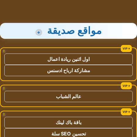
مواقع صديقة
+
!
اول اثنين ريادة اعمال
مشاركة ارباح ادسنس
!
عالم الشباب
!
باقة باك لينك
تحسين SEO سلة