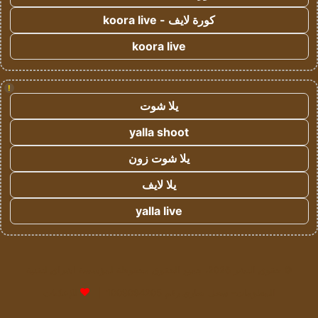
كورة لايف - koora live
koora live
!
يلا شوت
yalla shoot
يلا شوت زون
يلا لايف
yalla live
© حقوق النشر 2026، جميع الحقوق محفوظة لمؤسسة اشراق لتقنية
المعلومات- سجل تجاري رقم 1009094205 |
للإعلانات