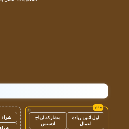
!
شراء ب
اول اثنين ريادة
مشاركة ارباح
اعمال
ادسنس
شراء 