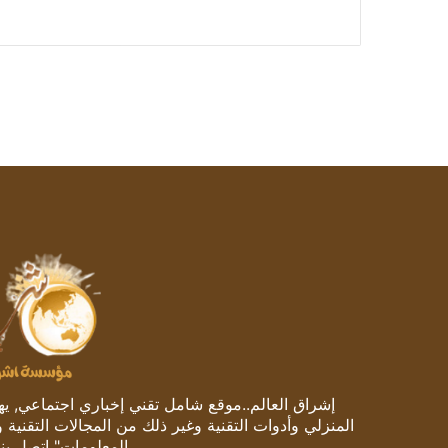
إشراق العالم..موقع شامل تقني إخباري اجتماعي, يهتم
المنزلي وأدوات التقنية وغير ذلك من المجالات التقنية 
المعلومات" اتصل بنا