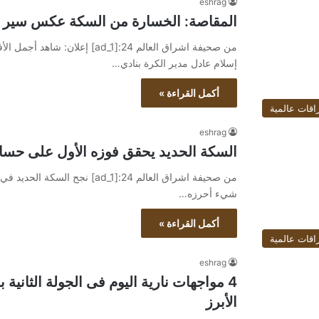
eshrag
المقاصة: الخسارة من السكة عكس سير ال
إسلام عادل مدير الكرة بنادي…
أكمل القراءة »
اقات عالمية
eshrag
السكة الحديد يحقق فوزه الأول على حس
من صحيفة اشراق العالم 24:[ad_1]
شيء أحرزه…
أكمل القراءة »
اقات عالمية
eshrag
4 مواجهات نارية اليوم فى الجولة الثاني
الأبرز