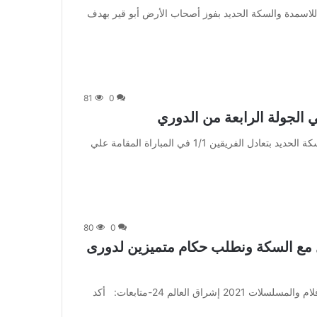
 انتهت مباراة أبو قير للاسمدة والسكة الحديد بفوز أصحاب الأرض أبو قير بهدف
81
0
الجولة الرابعة من الدوري
من صحيفة اشراق العالم 24:[ad_1] انتهى لقاء طنطا والسكة الحديد بتعادل الفريقين 1/1 في المباراة المقامة علي
80
0
دل مع السكة ونطلب حكام متميزين لدورى
من صحيفة اشراق العالم 24:[ad_1] إعلان: شاهد أجمل الأفلام والمسلسلات 2021 إشراق العالم 24-متابعات: أكد