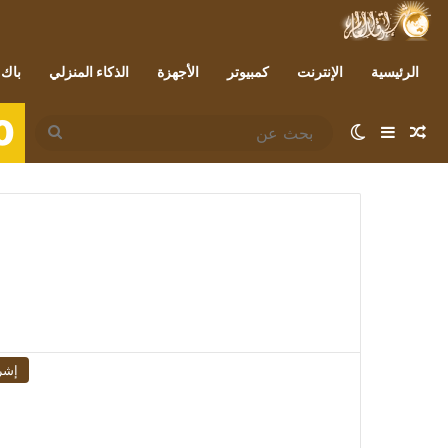
الرئيسية
الإنترنت
كمبيوتر
الأجهزة
الذكاء المنزلي
باك 
0
مقال عشوائي
إضافة عمود جانبي
الوضع المظلم
بحث
عن
إشر