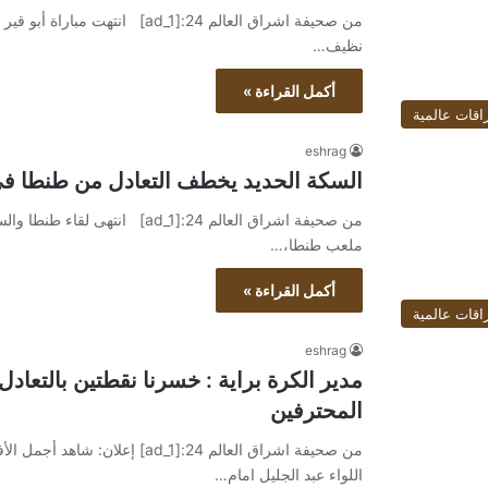
من صحيفة اشراق العالم 24:[ad_1]
نظيف…
أكمل القراءة »
اقات عالمية
eshrag
السكة الحديد يخطف التعادل من طنطا في 
ملعب طنطا،…
أكمل القراءة »
اقات عالمية
eshrag
مدير الكرة براية : خسرنا نقطتين بالتعا
المحترفين
اللواء عبد الجليل امام…