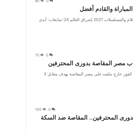
80
0
مباراة والقادم أفضل
من صحيفة اشراق العالم 24:[ad_1] إعلان: شاهد أجمل الأفلام والمسلسلات 2021 إشراق العالم 24-متابعات: أبدى
75
0
اب مصر المقاصة بدورى المحترفين
 نجح السكة الحديد في الفوز خارج ملعبه على مصر المقاصة بهدف مقابل لا
100
0
ة بدورى المحترفين.. المقاصة ضد السكة