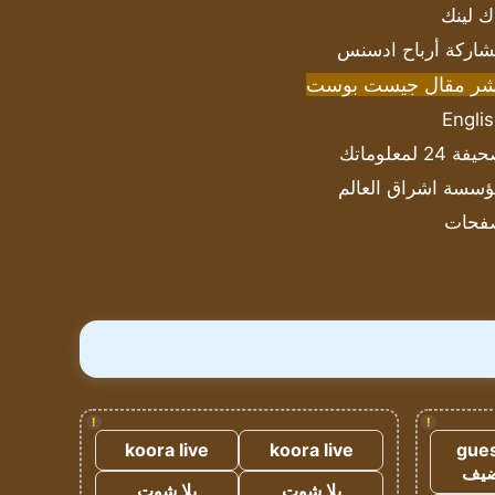
ك لينك
اركة أرباح ادسنس
شر مقال جيست بوست
Engli
ة 24 لمعلوماتك
سسة اشراق العالم
فحات
!
!
koora live
koora live
gues
ضيف
يلا شوت
يلا شوت