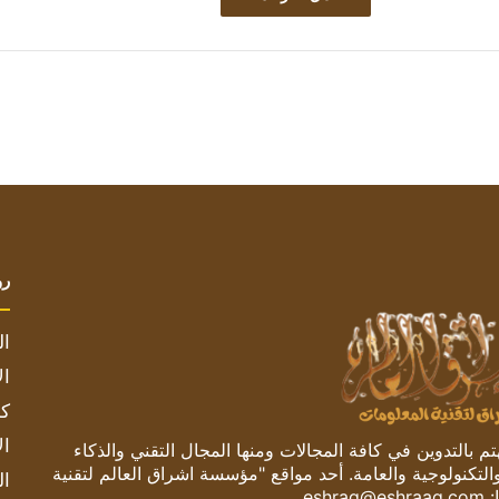
رو
ال
ال
كم
ال
 بالتدوين في كافة المجالات ومنها المجال التقني والذكاء
والتكنولوجية والعامة. أحد مواقع "مؤسسة اشراق العالم لتقنية
ال
:
eshrag@eshraag.com