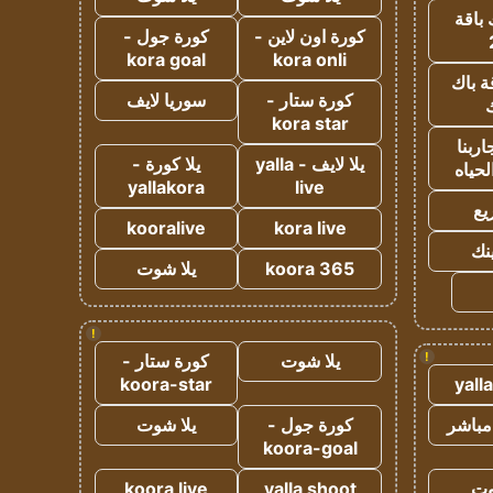
 باقة
كورة اون لاين -
كورة جول -
kora goal
kora onli
ة باك
كورة ستار -
سوريا لايف
ك
kora star
ربنا
يلا لايف - yalla
يلا كورة -
لحياه
yallakora
live
يع
kooralive
kora live
ينك
koora 365
يلا شوت
!
!
يلا شوت
كورة ستار -
koora-star
yall
مباشر
كورة جول -
يلا شوت
koora-goal
وت
yalla shoot
koora live