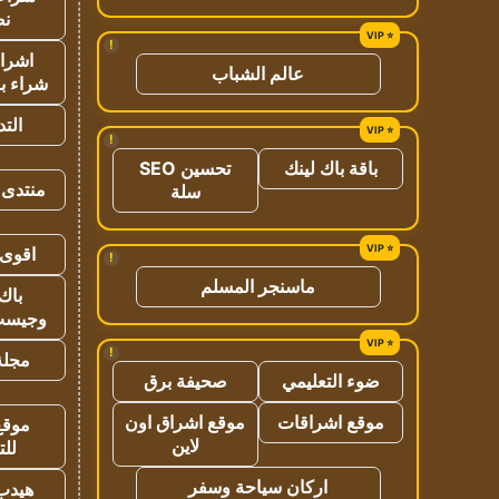
نص
!
اشراق
عالم الشباب
شراء با
الت
!
باقة باك لينك
تحسين SEO
منتدى 
سلة
اقوى 
!
ماسنجر المسلم
باك 
وجيست
!
مجلة 
ضوء التعليمي
صحيفة برق
موقع اشراقات
موقع اشراق اون
موقع
لاين
للت
اركان سياحة وسفر
هيدب