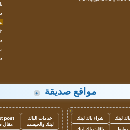
با
مش
ن
sh
صحيف
مؤ
ص
مواقع صديقة
+
!
اك لينك
شراء باك لينك
خدمات الباك
t post
لينك والجيست
مقال 
روابط
باقات باك لينك