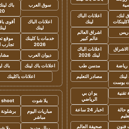
ية
سوق العرب
باك لينك
20
 لنك،
اعلانات الباك
كلينكات
لينك
اعلانات الباك
أقوى باق
لينك
لين
دريس
اشراق العالم
عالم كبير
خدمات با كلينك
موقع تجا
2026
تجارب ا
الاشراق
اعلانات الباك
لينك 2026
ديوان العرب
مشار
رياضة
مدسن طب
اعلانات باك لينك
باك ل
لينك
مصادر التعليم
اعلانات باكلينك
 بوست
تقنية
يو ان بي
الرياضي
يلا شوت
a shoot
 حالة
اخبار 24 ساعة
مباريات اليوم
برشلونة 
عليم
مباشر
 فنون
صحيفة العالم
ريال مدريد
يلا ش