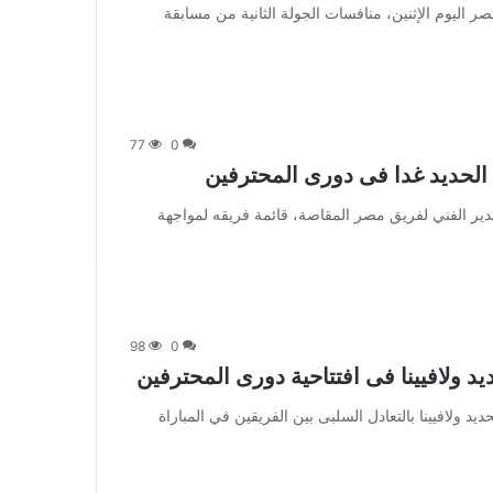
تُستكمل فى الرابعة عصر اليوم الإثنين، منافسات الجولة الثانية من مسابقة
77
0
 أعلن طارق حجاج، المدير الفني لفريق مصر المقاصة، قائمة فريقه لمواجهة
98
0
 ولافيينا فى افتتاحية دورى المحترفين
نتهت مباراة السكة الحديد ولافيينا بالتعادل السلبى بين الفريقين في المباراة