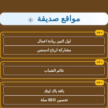
مواقع صديقة
+
!
اول اثنين ريادة اعمال
مشاركة ارباح ادسنس
!
عالم الشباب
!
باقة باك لينك
تحسين SEO سلة