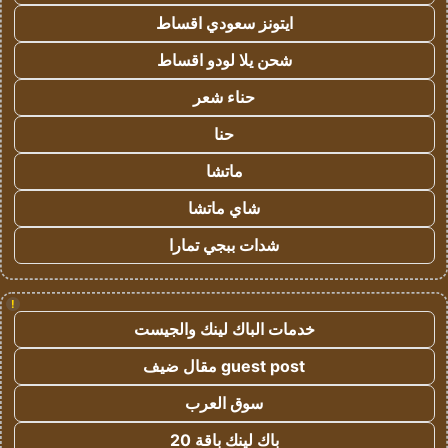
ايتونز سعودي اقساط
شحن يلا لودو اقساط
حناء شعر
حنا
ماتشا
شاي ماتشا
شدات ببجي تمارا
!
خدمات الباك لينك والجيست
guest post مقال ضيف
سوق العرب
باك لينك باقة 20