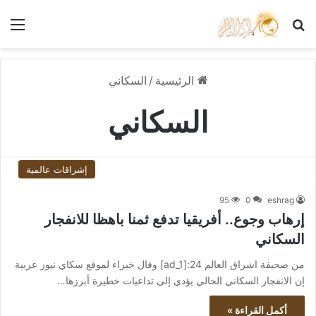
بحث عن
الق
الرئيسية
/
السكاني
السكاني
إشراقات عالمية
95
0
eshrag
إرهاب وجوع.. أفريقيا تدفع ثمنا باهظا للانفجار
السكاني
من صحيفة اشراق العالم 24:[ad_1] وقال خبراء لموقع سكاي نيوز عربية
إن الانفجار السكاني الحالي يؤدي إلى تداعيات خطيرة أبرزها…
أكمل القراءة »