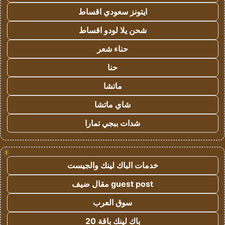
ايتونز سعودي اقساط
شحن يلا لودو اقساط
حناء شعر
حنا
ماتشا
شاي ماتشا
شدات ببجي تمارا
!
خدمات الباك لينك والجيست
guest post مقال ضيف
سوق العرب
باك لينك باقة 20