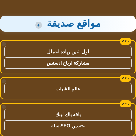
مواقع صديقة
+
!
اول اثنين ريادة اعمال
مشاركة ارباح ادسنس
!
عالم الشباب
!
باقة باك لينك
تحسين SEO سلة