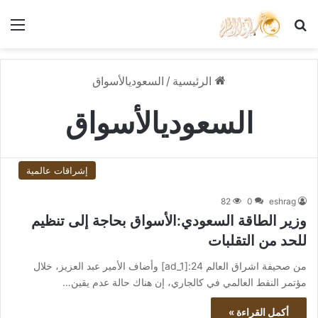
بحث عن
الق
الرئيسية
/
السعوديالأسواق
السعوديالأسواق
إشراقات عالمية
82
0
eshrag
وزير الطاقة السعودي:الأسواق بحاجة إلى تنظيم
للحد من التقلبات
من صحيفة اشراق العالم 24:[ad_1] وأضاف الأمير عبد العزيز، خلال
مؤتمر النفط العالمي في كالجاري، إن هناك حالة عدم يقين…
أكمل القراءة »