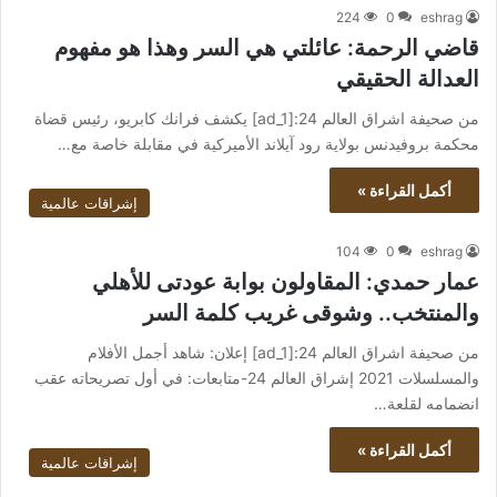
224
0
eshrag
قاضي الرحمة: عائلتي هي السر وهذا هو مفهوم
العدالة الحقيقي
من صحيفة اشراق العالم 24:[ad_1] يكشف فرانك كابريو، رئيس قضاة
محكمة بروفيدنس بولاية رود آيلاند الأميركية في مقابلة خاصة مع…
أكمل القراءة »
إشراقات عالمية
104
0
eshrag
عمار حمدي: المقاولون بوابة عودتى للأهلي
والمنتخب.. وشوقى غريب كلمة السر
من صحيفة اشراق العالم 24:[ad_1] إعلان: شاهد أجمل الأفلام
والمسلسلات 2021 إشراق العالم 24-متابعات: في أول تصريحاته عقب
انضمامه لقلعة…
أكمل القراءة »
إشراقات عالمية