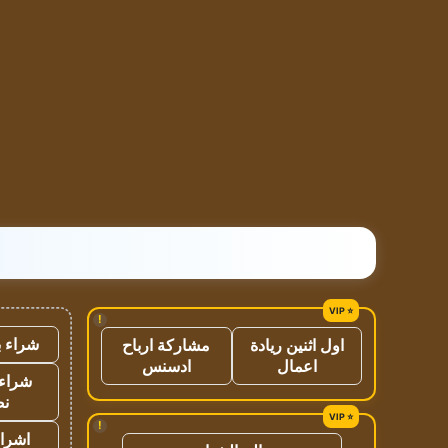
!
شراء ب
اول اثنين ريادة
مشاركة ارباح
اعمال
ادسنس
شراء 
نص
!
اشراق