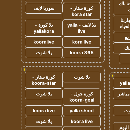
ة باك
كورة ستار -
سوريا لايف
ك
kora star
ربنا
يلا لايف - yalla
يلا كورة -
لحياه
yallakora
live
يع
kooralive
kora live
ينك
koora 365
يلا شوت
!
!
يلا شوت
كورة ستار -
koora-star
yall
مباشر
كورة جول -
يلا شوت
koora-goal
وت
yalla shoot
koora live
koora live
يلا شوت
اليوم