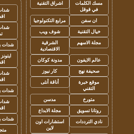
مسك الكلمات
اشراق التقنية
في قوقل
شدات
اق
ان سفن
مرابع التكنولوجيا
شدات
خيال التقنية
شوف ويب
تم
مجلة الاسهم
الشرقية
شدات بب
الاقتصادية
ايتونز
عالم الايفون
مدونة كوكان
اق
صحيفة نهج
كار نيوز
شدات
اق
موقع خبرة
أناقة أنثى
التقني
شدات بب
متورخ
مدسن
شدات
اق
روتانا تسويق
مجلة الابداع
شدات بب
نادي الترددات
استشارات اون
لاين
متجر 