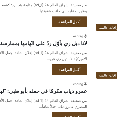
من صحيفة اشراق العالم 24:[ad_1
وظهرت عليه إلى جانب شقيقتها…
أكمل القراءة »
اقات عالمية
eshrag
لانا ديل ري بأوّل ردّ على اتّهامها بممارس
الأميركيّة لانا ديل ري عن…
أكمل القراءة »
اقات عالمية
eshrag
عمرو دياب مكرمًا في حفله بأبو ظبي: “لي
المصري عمرو دياب حفلاً غنائياً…