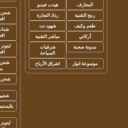
المعارف
هيدب فيديو
شحن يل
رمح التقنية
رذاذ التجارة
اق
طعم وكيف
شهود نت
شدات
اق
أركاني
مباشر التقنية
ايتونز
مدونة صحبة
شرقيات
اق
السياحة
شحن 
موسوعة انوار
اشراق الأرباح
بب
شحن يل
شعبية
بلايستي
ايتونز