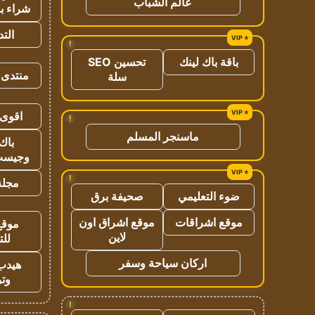
عالم الشباب
شراء با
الت
!
باقة باك لينك
تحسين SEO
منتدى 
سلة
اقوى 
!
ماسنجر المسلم
باك 
وجيست
!
مجلة 
ضوء التعليمي
صحيفة برق
موقع اشراقات
موقع اشراق اون
موقع
لاين
للت
اركان سياحة وسفر
هيدب
وتر
!