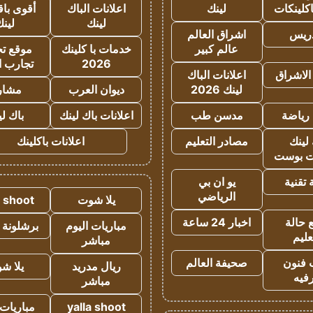
كلينكات
لينك
اعلانات الباك
أقوى باق
لينك
لين
دريس
اشراق العالم
عالم كبير
خدمات با كلينك
موقع تجا
2026
تجارب ا
الاشراق
اعلانات الباك
لينك 2026
ديوان العرب
مشار
رياضة
مدسن طب
اعلانات باك لينك
باك ل
لينك
مصادر التعليم
اعلانات باكلينك
 بوست
تقنية
يو ان بي
الرياضي
يلا شوت
a shoot
 حالة
اخبار 24 ساعة
مباريات اليوم
برشلونة 
عليم
مباشر
 فنون
صحيفة العالم
ريال مدريد
يلا ش
فيه
مباشر
yalla shoot
مباريات 