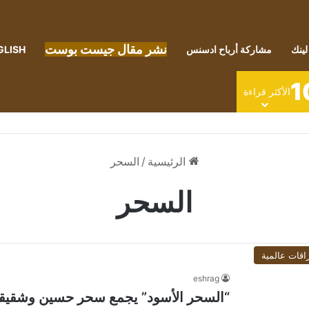
نشر مقال جيست بوست
لينك
مشاركة أرباح ادسنس
GLISH
1
الأكثر قراءة
الرئيسية
/
السحر
السحر
اقات عالمية
eshrag
“السحر الأسود” يجمع سحر حسين وشقيق