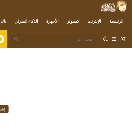
الرئيسية
الإنترنت
كمبيوتر
الأجهزة
الذكاء المنزلي
باك 
0
مقال عشوائي
إضافة عمود جانبي
الوضع المظلم
بحث
عن
إشر