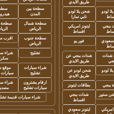
طريق الايدي
سطحة بين
سطح
ا لودو
شحن يلا لودو
المدن
هيدرو
ساط
تابي تمارا
سطحة شمال
سطحة 
 ببجي
ايتونز امريكي
الرياض
الري
ساط
اقساط
سطحة جنوب
اقرب س
 سعودي
فور يو
الرياض
ساط
تشليح
شراء سي
شدات
شدات ببجي عن
سكرا
جي
طريق الايدي
شراء سيارات
موقع ش
ا لودو
شحن لودو عن
تشليح
سيارات 
طريق الايدي
ارقام يشترون
شراء سي
 ببجي
بطاقات ايتونز
سيارات تشليح
مصدو
شن ستور
شدات ببجي
شراء سيارات قديمة تشلي
اقساط
 امريكي
ايتونز سعودي