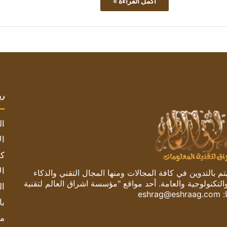
أكمل القراءة »
رو
ال
ال
كم
ال
 بالتدوين في كافة المجالات ومنها المجال التقني والذكاء
والتكنولوجية والعامة. أحد مواقع "مؤسسة اشراق العالم لتقنية
ال
:
eshrag@eshraag.com
با
مش