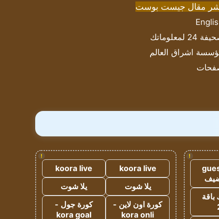
شر مقال جيست بوست
Engli
ة 24 لمعلوماتك
سسة اشراق العالم
فحات
!
!
koora live
koora live
gues
ضيف
يلا شوت
يلا شوت
 باقة
كورة اون لاين -
كورة جول -
kora goal
kora onli