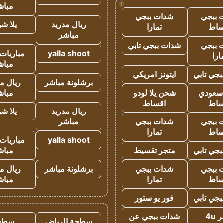
!
مباش
 ببجي
شدات ببجي
ريال مدريد
يلا ش
ساط
تمارا
مباشر
 ببجي
شدات ببجي تابي
yalla shoot
مباريات 
ارا
مباش
جي تابي
ايتونز امريكي
برشلونة مباشر
ريال م
 سعودي
شحن يلا لودو
مباش
ساط
اقساط
ريال مدريد
يلا ش
 ببجي
شدات ببجي
مباشر
ساط
تمارا
yalla shoot
مباريات 
جي تابي
متجر تقسيط
مباش
 ببجي
شدات ببجي
برشلونة مباشر
ريال م
ساط
تمارا
مباش
جي تابي
فور يو ستور
4u
شدات ببجي عن
سطحة الرياض
سطح