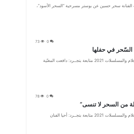
] متابعة بتجــرد: كشفت الفنانة سحر حسين عن بوستر مسرحية “السحر الأسود”،
73
0
ة السّحر في حفلها
من صحيفة اشراق العالم 24:[ad_1] إعلان: شاهد أجمل الأفلام والمسلسلات 2021 متابعة بتجــرد: دافعت المغنّية
78
0
لة من السحر لا تنسى”
من صحيفة اشراق العالم 24:[ad_1] إعلان: شاهد أجمل الأفلام والمسلسلات 2021 متابعة بتجــرد: أحيا الفنان