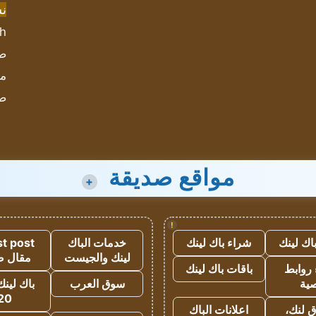
ن
sh
صحيف
مؤ
ص
مواقع صديقة
+
!
اك لينك
شراء باك لينك
خدمات الباك
t post
لينك والجيست
مقال 
روابط
باقات باك لينك
ية
سوق العرب
باك لينك
20
 لنك،
اعلانات الباك