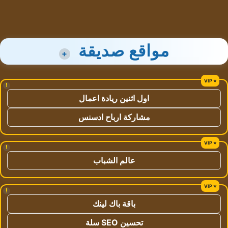
مواقع صديقة
+
!
اول اثنين ريادة اعمال
مشاركة ارباح ادسنس
!
عالم الشباب
!
باقة باك لينك
تحسين SEO سلة