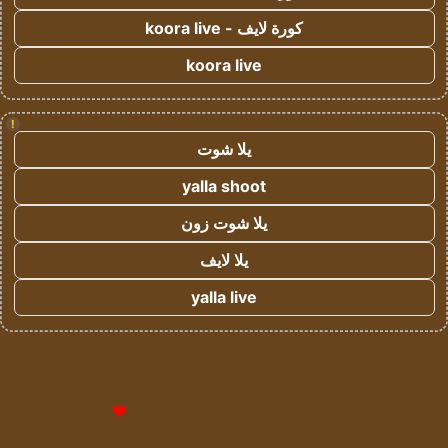
كورة لايف - koora live
koora live
!
يلا شوت
yalla shoot
يلا شوت زون
يلا لايف
yalla live
© حقوق النشر 2026، جميع الحقوق محفوظة لمؤسسة اشراق لتقنية
المعلومات- سجل تجاري رقم 1009094205 |
للإعلانات