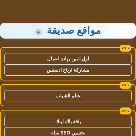
مواقع صديقة
+
!
اول اثنين ريادة اعمال
مشاركة ارباح ادسنس
!
عالم الشباب
!
باقة باك لينك
تحسين SEO سلة