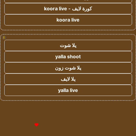
كورة لايف - koora live
koora live
!
يلا شوت
yalla shoot
يلا شوت زون
يلا لايف
yalla live
© حقوق النشر 2026، جميع الحقوق محفوظة لمؤسسة اشراق لتقنية
المعلومات- سجل تجاري رقم 1009094205 |
للإعلانات