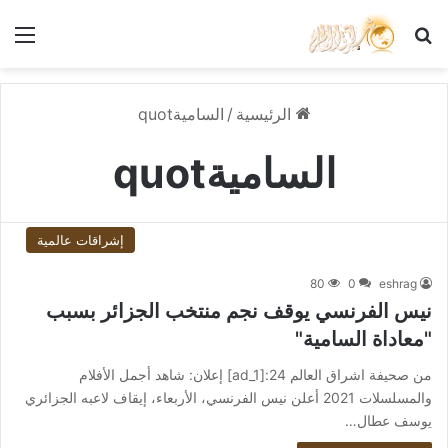
بحث عن
الق
الرئيسية
/
الساميةquot
الساميةquot
إشراقات عالمية
80
0
eshrag
نيس الفرنسي يوقف نجم منتخب الجزائر بسبب
"معاداة السامية"
من صحيفة اشراق العالم 24:[ad_1] إعلان: شاهد أجمل الأفلام
والمسلسلات 2021 أعلن نيس الفرنسي، الأربعاء، إيقاف لاعبه الجزائري
يوسف عطال…