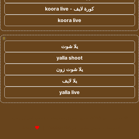
كورة لايف - koora live
koora live
!
يلا شوت
yalla shoot
يلا شوت زون
يلا لايف
yalla live
© حقوق النشر 2026، جميع الحقوق محفوظة لمؤسسة اشراق لتقنية
المعلومات- سجل تجاري رقم 1009094205 |
للإعلانات