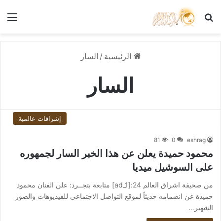
بحث عن
الق
الرئيسية
/
السار
السار
إشراقات عالمية
81
0
eshrag
محمود حميدة يعلن عن هذا الخبر السار لجمهوره
على السوشيل ميديا
من صحيفة اشراق العالم 24:[ad_1] متابعة بتجــرد: علن الفنان محمود
حميدة عن انضمامه حديثاً لموقع التواصل الاجتماعي للفيديوهات والصور
الشهير…