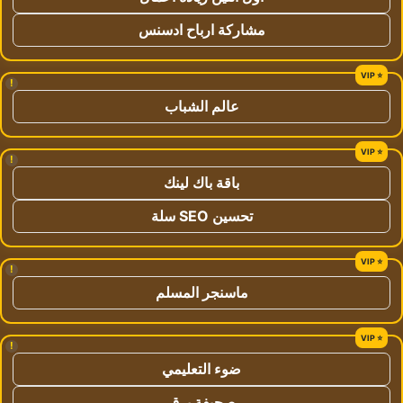
مشاركة ارباح ادسنس
!
عالم الشباب
!
باقة باك لينك
تحسين SEO سلة
!
ماسنجر المسلم
!
ضوء التعليمي
صحيفة برق