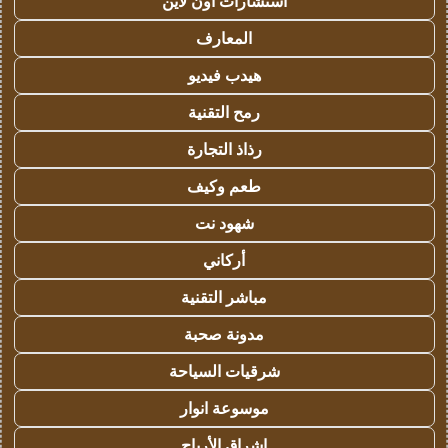
استشارات اون لاين
المعارف
هيدب فيديو
رمح التقنية
رذاذ التجارة
طعم وكيف
شهود نت
أركاني
مباشر التقنية
مدونة صحبة
شرقيات السياحة
موسوعة انوار
اشراق الأرباح