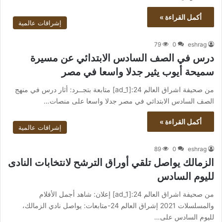
أكمل القراءة »
إشراقات عالمية
79
0
eshrag
درس في الصف السادس الابتدائي عن مسيرة
سميحة أيوب يثير جدلا واسعا في مصر
من صحيفة اشراق العالم 24:[ad_1] متابعة بتجــرد: أثار درس في منهج
الصف السادس الابتدائي في مصر جدلا واسعا على منصات…
أكمل القراءة »
إشراقات عالمية
89
0
eshrag
الزمالك يواصل تلقي أوراق الترشح لانتخابات النادى
لليوم السادس
من صحيفة اشراق العالم 24:[ad_1] إعلان: شاهد أجمل الأفلام
والمسلسلات 2021 إشراق العالم 24-متابعات: يواصل نادي الزمالك،
لليوم السادس على…