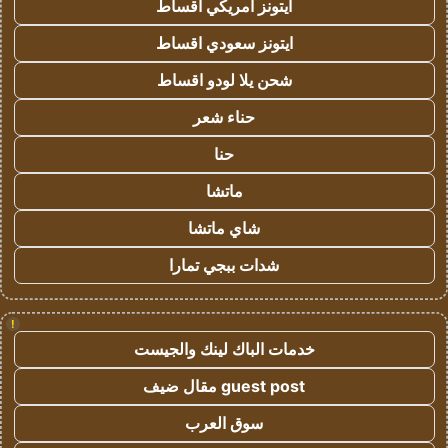
ايتونز امريكي اقساط
ايتونز سعودي اقساط
شحن يلا لودو اقساط
حناء شعر
حنا
ماتشا
شاي ماتشا
شدات ببجي تمارا
!
خدمات الباك لينك والجيست
guest post مقال ضيف
سوق العرب