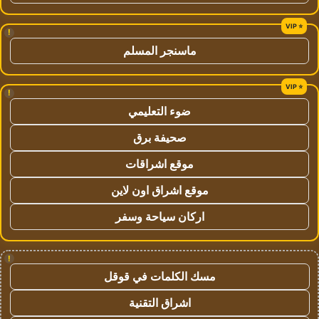
!
ماسنجر المسلم
!
ضوء التعليمي
صحيفة برق
موقع اشراقات
موقع اشراق اون لاين
اركان سياحة وسفر
!
مسك الكلمات في قوقل
اشراق التقنية