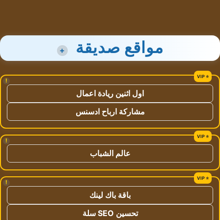
مواقع صديقة
+
!
اول اثنين ريادة اعمال
مشاركة ارباح ادسنس
!
عالم الشباب
!
باقة باك لينك
تحسين SEO سلة