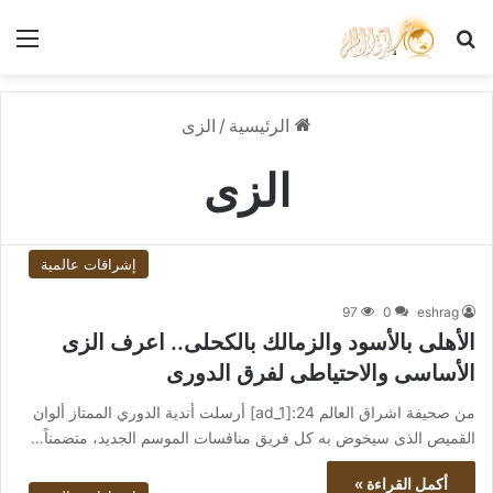
بحث عن
الق
الرئيسية
/
الزى
الزى
إشراقات عالمية
97
0
eshrag
الأهلى بالأسود والزمالك بالكحلى.. اعرف الزى
الأساسى والاحتياطى لفرق الدورى
من صحيفة اشراق العالم 24:[ad_1] أرسلت أندية الدوري الممتاز ألوان
القميص الذى سيخوض به كل فريق منافسات الموسم الجديد، متضمناً…
أكمل القراءة »