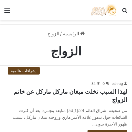
بحث عن
الق
الرئيسية
/
الزواج
الزواج
إشراقات عالمية
84
0
eshrag
لهذا السبب تخلت ميغان ماركل ماركل عن خاتم
الزواج
من صحيفة اشراق العالم 24:[ad_1] متابعة بتجــرد: بعد أن كثرت
الشائعات حول تدهور علاقة الأمير هاري وزوجته ميغان ماركل، بسبب
ظهور الأخيرة بدون…