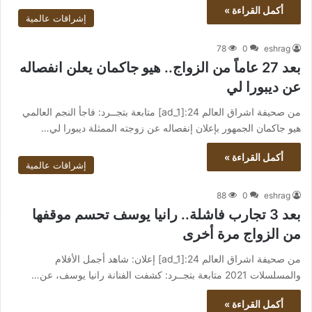
أكمل القراءة »
إشراقات عالمية
78
0
eshrag
بعد 27 عاماً من الزواج.. هيو جاكمان يعلن انفصاله
عن ديبورا لي
من صحيفة اشراق العالم 24:[ad_1] متابعة بتجــرد: فاجأ النجم العالمي
هيو جاكمان الجمهور بإعلان إنفصاله عن زوجته الممثلة ديبورا لي…
أكمل القراءة »
إشراقات عالمية
88
0
eshrag
بعد 3 تجارب فاشلة.. رانيا يوسف تحسم موقفها
من الزواج مرة أخرى
من صحيفة اشراق العالم 24:[ad_1] إعلان: شاهد أجمل الأفلام
والمسلسلات 2021 متابعة بتجــرد: كشفت الفنانة رانيا يوسف، عن…
أكمل القراءة »