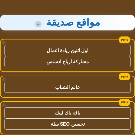
مواقع صديقة
+
!
اول اثنين ريادة اعمال
مشاركة ارباح ادسنس
!
عالم الشباب
!
باقة باك لينك
تحسين SEO سلة