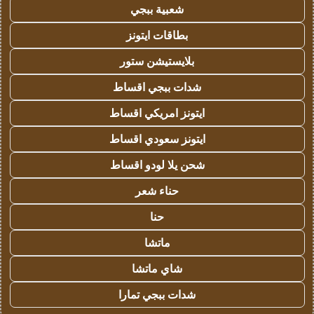
شعبية ببجي
بطاقات ايتونز
بلايستيشن ستور
شدات ببجي اقساط
ايتونز امريكي اقساط
ايتونز سعودي اقساط
شحن يلا لودو اقساط
حناء شعر
حنا
ماتشا
شاي ماتشا
شدات ببجي تمارا