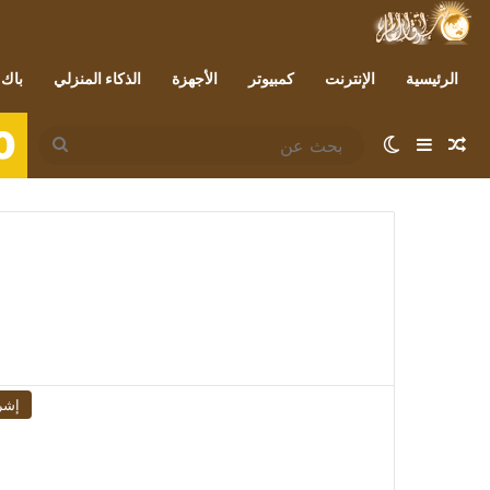
الرئيسية
الإنترنت
كمبيوتر
الأجهزة
الذكاء المنزلي
باك 
0
مقال عشوائي
إضافة عمود جانبي
الوضع المظلم
بحث
عن
إشر