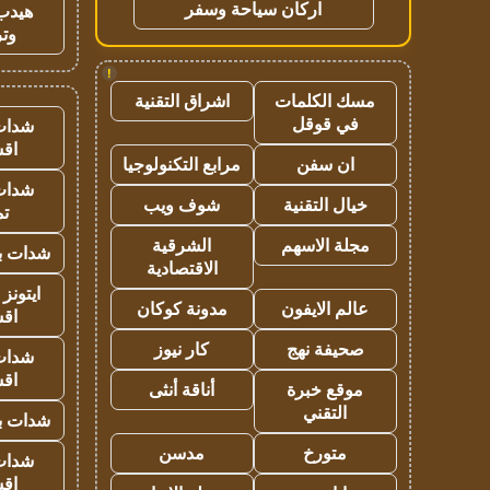
اركان سياحة وسفر
هيدب
وتر
!
مسك الكلمات
اشراق التقنية
في قوقل
شدات
اق
ان سفن
مرابع التكنولوجيا
شدات
خيال التقنية
شوف ويب
تم
مجلة الاسهم
الشرقية
شدات بب
الاقتصادية
ايتونز
عالم الايفون
مدونة كوكان
اق
صحيفة نهج
كار نيوز
شدات
اق
موقع خبرة
أناقة أنثى
التقني
شدات بب
متورخ
مدسن
شدات
اق