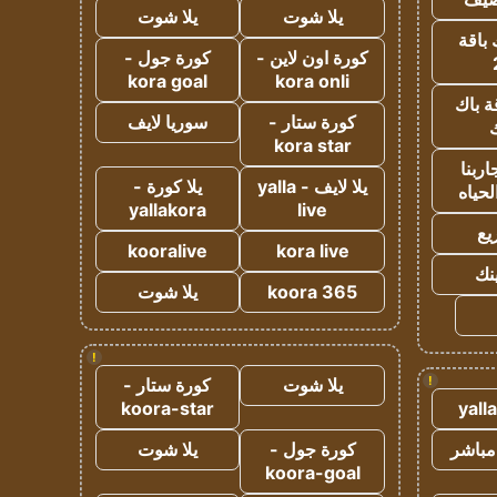
يلا شوت
يلا شوت
 باقة
كورة اون لاين -
كورة جول -
kora goal
kora onli
ة باك
كورة ستار -
سوريا لايف
ك
kora star
ربنا
يلا لايف - yalla
يلا كورة -
لحياه
yallakora
live
يع
kooralive
kora live
ينك
koora 365
يلا شوت
!
!
يلا شوت
كورة ستار -
koora-star
yall
مباشر
كورة جول -
يلا شوت
koora-goal