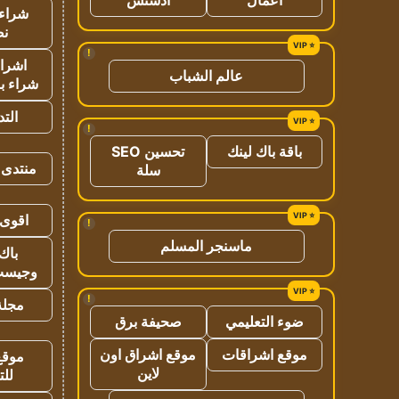
شراء 
نص
!
اشراق
عالم الشباب
شراء با
الت
!
باقة باك لينك
تحسين SEO
منتدى 
سلة
اقوى 
!
ماسنجر المسلم
باك 
وجيست
!
مجلة 
ضوء التعليمي
صحيفة برق
موقع اشراقات
موقع اشراق اون
موقع
لاين
للت