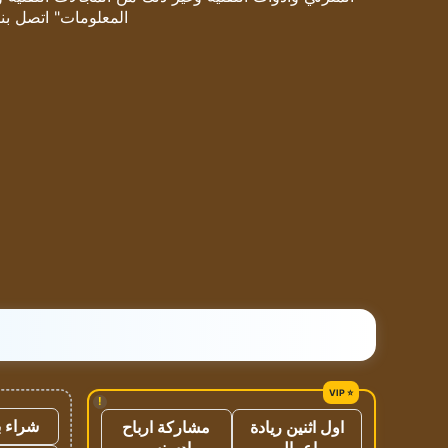
المعلومات" اتصل بنا
!
شراء ب
اول اثنين ريادة
مشاركة ارباح
اعمال
ادسنس