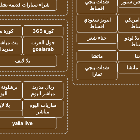
شن ستور
شدات ببجي
شراء سيارات قديمة تشلي
اقساط
 امريكي
ايتونز سعودي
ساط
اقساط
كورة 365
كورة س
ا لودو
حناء شعر
جول العرب
بث مباشر
ساط
goalarab
مدريد ا
نا
ماتشا
يلا لايف
ماتشا
شدات ببجي
تمارا
ريال مدريد
برشلونة 
مباشر اليوم
اليو
مباريات اليوم
يلا لا
مباشر
yalla live