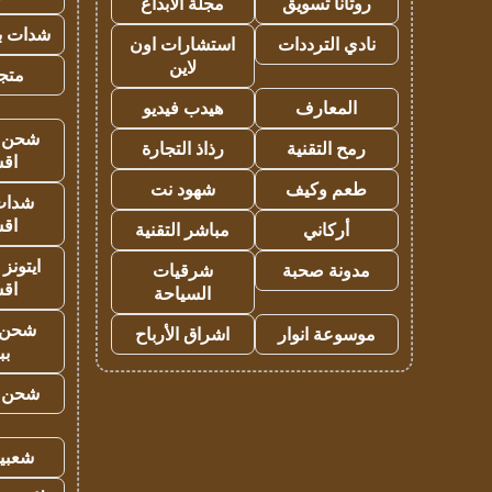
روتانا تسويق
مجلة الابداع
شدات بب
نادي الترددات
استشارات اون
لاين
متجر 
المعارف
هيدب فيديو
شحن يل
رمح التقنية
رذاذ التجارة
اق
طعم وكيف
شهود نت
شدات
اق
أركاني
مباشر التقنية
ايتونز
مدونة صحبة
شرقيات
اق
السياحة
شحن 
موسوعة انوار
اشراق الأرباح
بب
شحن يل
شعبية