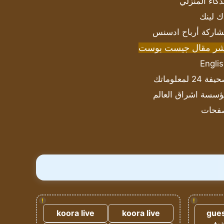
ذكاء المنزلي
ك لينك
اركة أرباح ادسنس
شر مقال جيست بوست
Engli
ة 24 لمعلوماتك
سسة اشراق العالم
فحات
!
!
koora live
koora live
gues
ضيف