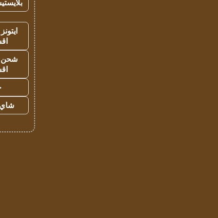
بلايستي
ايتونز
اق
شحن يل
اق
ح
شاي 