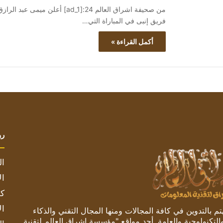
من صحيفة اشراق العالم 24:[ad_1]
فريق إنبى في المباراة التي…
أكمل القراءة »
رو
ال
ال
كم
ال
 بالتدوين في كافة المجالات ومنها المجال التقني والذكاء
والتكنولوجية والعامة. أحد مواقع "مؤسسة اشراق العالم لتقنية