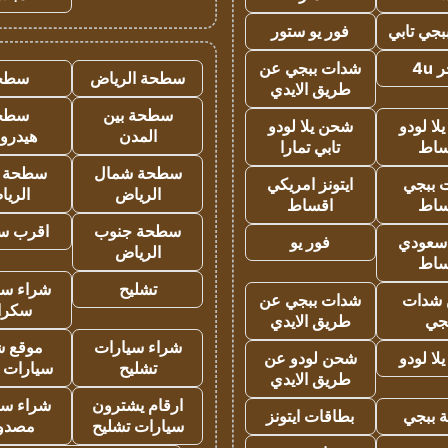
جي تابي
فور يو ستور
4u
شدات ببجي عن
سطحة الرياض
سطح
طريق الايدي
سطحة بين
سطح
ا لودو
شحن يلا لودو
المدن
هيدرو
ساط
تابي تمارا
سطحة شمال
سطحة 
 ببجي
ايتونز امريكي
الرياض
الري
ساط
اقساط
سطحة جنوب
اقرب س
 سعودي
فور يو
الرياض
ساط
تشليح
شراء سي
شدات
شدات ببجي عن
سكرا
جي
طريق الايدي
شراء سيارات
موقع ش
ا لودو
شحن لودو عن
تشليح
سيارات 
طريق الايدي
ارقام يشترون
شراء سي
 ببجي
بطاقات ايتونز
سيارات تشليح
مصدو