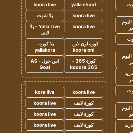
وت
yalla shoot
koora live
koora live
يلا شوت
اليوم
koora live
Yalla Live - يلا
ر
لايف
وت
كورة اون لاين -
يلا كورة -
yallakora
koora onl
اليوم
كورة 365 -
اس جول - AS
ر
Goal
kooora 365
دريد
ر
!
وت
kora live
koora live
كورة لايف
koora live
اليوم
ر
كورة لايف
koora live
دريد
كورة لايف
koora live
ر