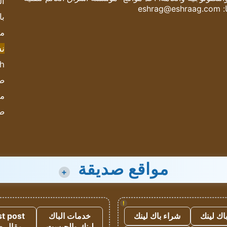
ال
:
eshrag@eshraag.com
با
مش
ن
sh
صحيف
مؤ
ص
مواقع صديقة
+
!
اك لينك
شراء باك لينك
خدمات الباك
t post
لينك والجيست
مقال 