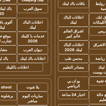
روابط
باقات باك لينك
ية
سوق العرب
باك لينك
20
 لنك،
اعلانات الباك
كلينكات
لينك
اعلانات الباك
أقوى باق
لينك
لين
دريس
اشراق العالم
عالم كبير
خدمات با كلينك
موقع تجا
2026
تجارب ا
الاشراق
اعلانات الباك
لينك 2026
ديوان العرب
مشار
رياضة
مدسن طب
اعلانات باك لينك
باك ل
لينك
مصادر التعليم
اعلانات باكلينك
 بوست
تقنية
يو ان بي
الرياضي
يلا شوت
a shoot
 حالة
اخبار 24 ساعة
مباريات اليوم
برشلونة 
عليم
مباشر