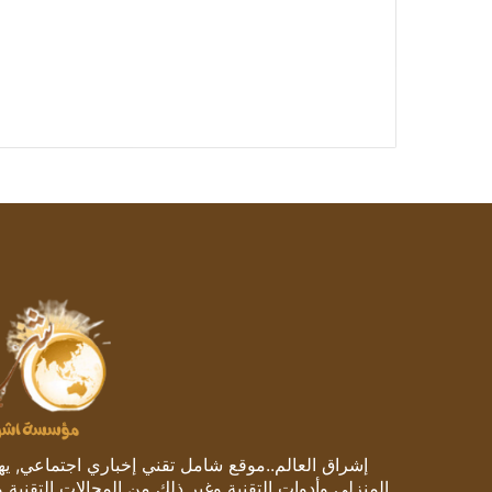
إشراق العالم..موقع شامل تقني إخباري اجتماعي, يهتم
المنزلي وأدوات التقنية وغير ذلك من المجالات التقنية 