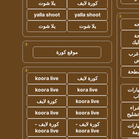
كورة لايف
يلا شوت
yalla shoot
yalla shoot
!
ه
يلا شوت
يلا شوت
ة
ليك
!
موقع كورة
غرب
اض
!
طحة
كورة لايف
koora live
ارات
kora live
koora live
ب
koora live
كورة لايف
راء
koora live
koora live
تشليح
كورة لايف -
كورة لايف -
ارات
koora live
koora live
مة