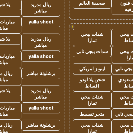
 فنون
صحيفة العالم
ريال مدريد
يلا ش
فيه
مباشر
yalla shoot
مباريات 
!
مباش
 ببجي
شدات ببجي
ريال مدريد
يلا ش
ساط
تمارا
مباشر
 ببجي
شدات ببجي تابي
yalla shoot
مباريات 
ارا
مباش
جي تابي
ايتونز امريكي
برشلونة مباشر
ريال م
 سعودي
شحن يلا لودو
مباش
ساط
اقساط
ريال مدريد
يلا ش
 ببجي
شدات ببجي
مباشر
ساط
تمارا
yalla shoot
مباريات 
جي تابي
متجر تقسيط
مباش
 ببجي
شدات ببجي
برشلونة مباشر
ريال م
ساط
تمارا
مباش