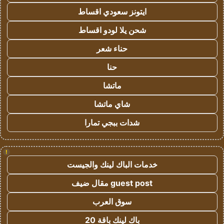
ايتونز سعودي اقساط
شحن يلا لودو اقساط
حناء شعر
حنا
ماتشا
شاي ماتشا
شدات ببجي تمارا
!
خدمات الباك لينك والجيست
guest post مقال ضيف
سوق العرب
باك لينك باقة 20