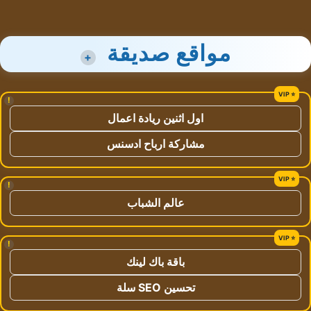
مواقع صديقة
+
!
اول اثنين ريادة اعمال
مشاركة ارباح ادسنس
!
عالم الشباب
!
باقة باك لينك
تحسين SEO سلة