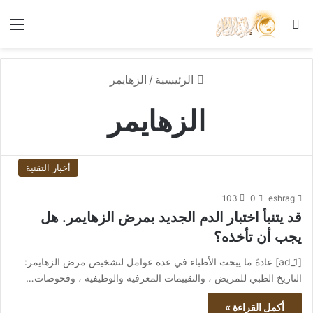
بحث عن
الق
الرئيسية
/
الزهايمر
الزهايمر
أخبار التقنية
103
0
eshrag
قد يتنبأ اختبار الدم الجديد بمرض الزهايمر. هل
يجب أن تأخذه؟
[ad_1] عادةً ما يبحث الأطباء في عدة عوامل لتشخيص مرض الزهايمر:
التاريخ الطبي للمريض ، والتقييمات المعرفية والوظيفية ، وفحوصات…
أكمل القراءة »