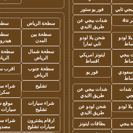
جي تابي
فور يو ستور
4u
شدات ببجي عن
سطحة الرياض
سطح
طريق الايدي
سطحة بين
سطح
ا لودو
شحن يلا لودو
المدن
هيدرو
ساط
تابي تمارا
سطحة شمال
سطحة 
 ببجي
ايتونز امريكي
الرياض
الري
ساط
اقساط
سطحة جنوب
اقرب س
 سعودي
فور يو
الرياض
ساط
تشليح
شراء سي
شدات
شدات ببجي عن
سكرا
جي
طريق الايدي
شراء سيارات
موقع ش
ا لودو
شحن لودو عن
تشليح
سيارات 
طريق الايدي
ارقام يشترون
شراء سي
 ببجي
بطاقات ايتونز
سيارات تشليح
مصدو