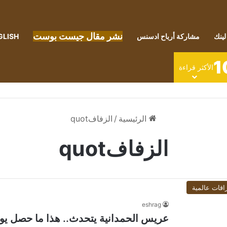
نشر مقال جيست بوست
لينك
مشاركة أرباح ادسنس
GLISH
1
الأكثر قراءة
الرئيسية
/
الزفافquot
الزفافquot
اقات عالمية
eshrag
عريس الحمدانية يتحدث.. هذا ما حصل يو