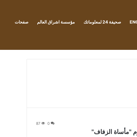
EN
صحيفة 24 لمعلوماتك
مؤسسة اشراق العالم
صفحات
87
0
م "مأساة الزفاف"