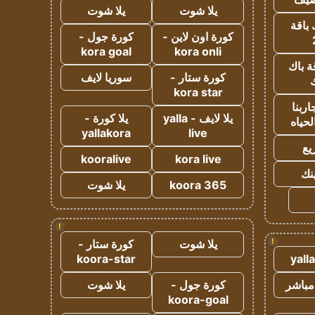
يلا شوت
يلا شوت
 باقة
كورة اون لاين -
كورة جول -
kora goal
kora onli
ة باك
كورة ستار -
سوريا لايف
ك
kora star
ربنا
يلا لايف - yalla
يلا كورة -
لحياه
yallakora
live
يع
kooralive
kora live
ينك
koora 365
يلا شوت
!
!
يلا شوت
كورة ستار -
koora-star
yall
مباشر
كورة جول -
يلا شوت
koora-goal