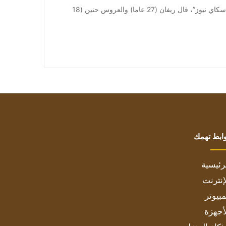
من صحيفة اشراق العالم 24:[ad_1] في مقابلة خاصة مع “سكاي نيوز”، قال ريفان (27 عاما) والعروس حنين (18
ابط تهمك
رئيسية
إنترنت
بيوتر
أجهزة