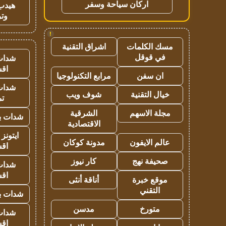
اركان سياحة وسفر
هيدب
وتر
!
مسك الكلمات
اشراق التقنية
في قوقل
شدات
اق
ان سفن
مرابع التكنولوجيا
شدات
خيال التقنية
شوف ويب
تم
مجلة الاسهم
الشرقية
شدات بب
الاقتصادية
ايتونز
عالم الايفون
مدونة كوكان
اق
صحيفة نهج
كار نيوز
شدات
اق
موقع خبرة
أناقة أنثى
التقني
شدات بب
متورخ
مدسن
شدات
اق