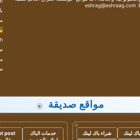
ال
:
eshrag@eshraag.com
با
مش
ن
sh
صحيف
مؤ
ص
مواقع صديقة
+
!
اك لينك
شراء باك لينك
خدمات الباك
t post
لينك والجيست
مقال 