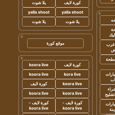
كورة لايف
يلا شوت
yalla shoot
yalla shoot
!
ه
يلا شوت
يلا شوت
ة
ليك
!
موقع كورة
غرب
اض
!
طحة
كورة لايف
koora live
ارات
kora live
koora live
ب
koora live
كورة لايف
راء
koora live
koora live
تشليح
كورة لايف -
كورة لايف -
ارات
koora live
koora live
مة