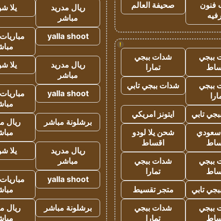
 فنون
صحيفة العالم
ريال مدريد
يلا ش
فيه
مباشر
yalla shoot
مباريات 
!
مباش
 ببجي
شدات ببجي
ريال مدريد
يلا ش
ساط
تمارا
مباشر
 ببجي
شدات ببجي تابي
yalla shoot
مباريات 
ارا
مباش
جي تابي
ايتونز امريكي
برشلونة مباشر
ريال م
 سعودي
شحن يلا لودو
مباش
ساط
اقساط
ريال مدريد
يلا ش
 ببجي
شدات ببجي
مباشر
ساط
تمارا
yalla shoot
مباريات 
جي تابي
متجر تقسيط
مباش
 ببجي
شدات ببجي
برشلونة مباشر
ريال م
ساط
تمارا
مباش