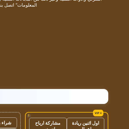
المعلومات" اتصل بنا
!
شراء ب
اول اثنين ريادة
مشاركة ارباح
اعمال
ادسنس