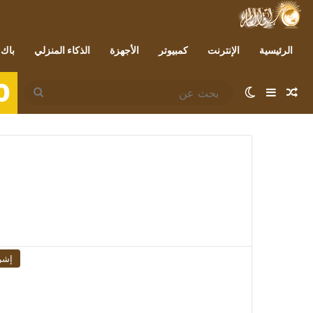
الرئيسية
الإنترنت
كمبيوتر
الأجهزة
الذكاء المنزلي
باك 
0
مقال عشوائي
إضافة عمود جانبي
الوضع المظلم
بحث
عن
إشر