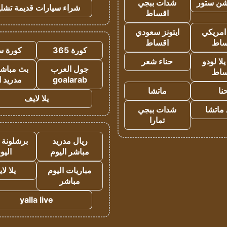
شن ستور
شدات ببجي
شراء سيارات قديمة تشلي
اقساط
 امريكي
ايتونز سعودي
ساط
اقساط
كورة 365
كورة س
ا لودو
حناء شعر
جول العرب
بث مباشر
ساط
goalarab
مدريد ا
نا
ماتشا
يلا لايف
ماتشا
شدات ببجي
تمارا
ريال مدريد
برشلونة 
مباشر اليوم
اليو
مباريات اليوم
يلا لا
مباشر
yalla live