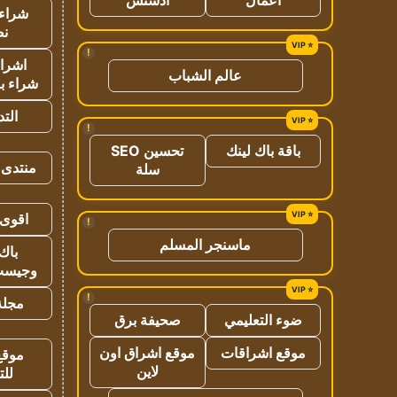
شراء 
نص
!
اشراق
عالم الشباب
شراء با
الت
!
باقة باك لينك
تحسين SEO
منتدى 
سلة
اقوى 
!
ماسنجر المسلم
باك 
وجيست
!
مجلة 
ضوء التعليمي
صحيفة برق
موقع اشراقات
موقع اشراق اون
موقع
لاين
للت