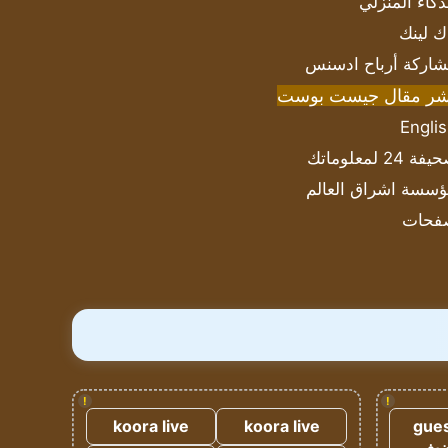
ذكاء المنزلي
ك لينك
اركة أرباح ادسنس
شر مقال جيست بوست
Engli
ة 24 لمعلوماتك
سسة اشراق العالم
فحات
!
!
koora live
koora live
gues
ضيف