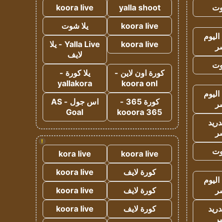
وت
yalla shoot
koora live
koora live
يلا شوت
اليوم
koora live
Yalla Live - يلا
ر
لايف
وت
كورة اون لاين -
يلا كورة -
yallakora
koora onl
اليوم
كورة 365 -
اس جول - AS
ر
Goal
kooora 365
دريد
ر
!
وت
kora live
koora live
كورة لايف
koora live
اليوم
ر
كورة لايف
koora live
دريد
كورة لايف
koora live
ر