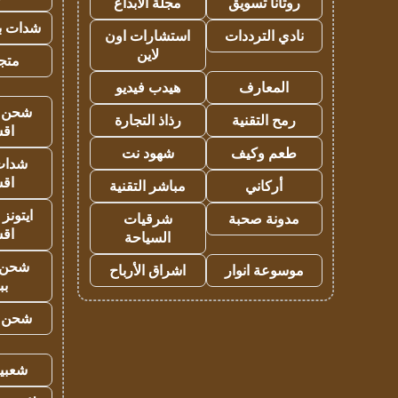
روتانا تسويق
مجلة الابداع
شدات بب
نادي الترددات
استشارات اون
لاين
متجر 
المعارف
هيدب فيديو
شحن يل
رمح التقنية
رذاذ التجارة
اق
طعم وكيف
شهود نت
شدات
اق
أركاني
مباشر التقنية
ايتونز
مدونة صحبة
شرقيات
اق
السياحة
شحن 
موسوعة انوار
اشراق الأرباح
بب
شحن يل
شعبية