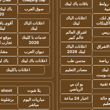
روابط
باقات باك لينك
ية
سوق العرب
باك لينك
20
 لنك،
اعلانات الباك
كلينكات
لينك
اعلانات الباك
أقوى باق
لينك
لين
دريس
اشراق العالم
عالم كبير
خدمات با كلينك
موقع تجا
2026
تجارب ا
الاشراق
اعلانات الباك
لينك 2026
ديوان العرب
مشار
رياضة
مدسن طب
اعلانات باك لينك
باك ل
لينك
مصادر التعليم
اعلانات باكلينك
 بوست
تقنية
يو ان بي
الرياضي
يلا شوت
a shoot
 حالة
اخبار 24 ساعة
مباريات اليوم
برشلونة 
عليم
مباشر