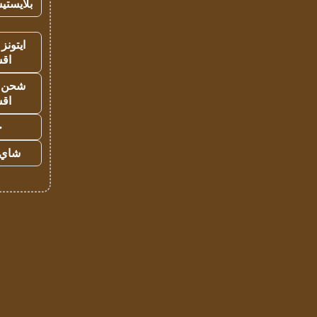
بلايستي
ايتونز
اق
شحن يل
اق
ح
شاي 