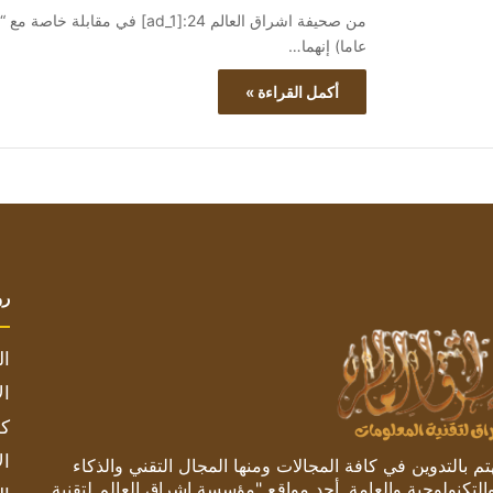
عاما) إنهما…
أكمل القراءة »
رو
ال
ال
كم
ال
 بالتدوين في كافة المجالات ومنها المجال التقني والذكاء
والتكنولوجية والعامة. أحد مواقع "مؤسسة اشراق العالم لتقنية