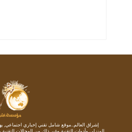
إشراق العالم..موقع شامل تقني إخباري اجتماعي, يهتم
المنزلي وأدوات التقنية وغير ذلك من المجالات التقنية 