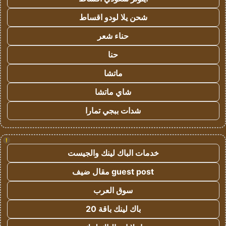
شحن يلا لودو اقساط
حناء شعر
حنا
ماتشا
شاي ماتشا
شدات ببجي تمارا
!
خدمات الباك لينك والجيست
guest post مقال ضيف
سوق العرب
باك لينك باقة 20