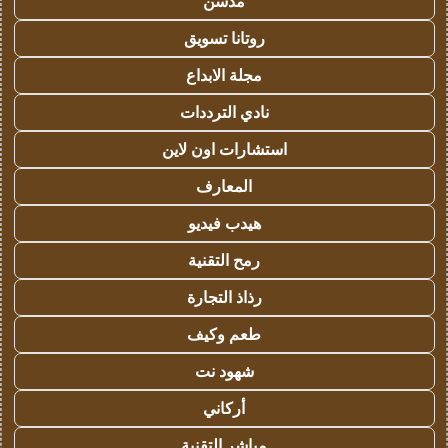
مدسن
روتانا تسويق
مجلة الابداع
نادي الترددات
استشارات اون لاين
المعارف
هيدب فيديو
رمح التقنية
رذاذ التجارة
طعم وكيف
شهود نت
أركاني
مباشر التقنية