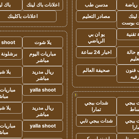
رياضة
مدسن طب
اعلانات باك لينك
باك ل
لينك
مصادر التعليم
اعلانات باكلينك
 بوست
تقنية
يو ان بي
الرياضي
يلا شوت
a shoot
 حالة
اخبار 24 ساعة
مباريات اليوم
برشلونة 
عليم
مباشر
 فنون
صحيفة العالم
ريال مدريد
يلا ش
فيه
مباشر
yalla shoot
مباريات 
!
مباش
 ببجي
شدات ببجي
ريال مدريد
يلا ش
ساط
تمارا
مباشر
 ببجي
شدات ببجي تابي
yalla shoot
مباريات 
ارا
مباش
جي تابي
ايتونز امريكي