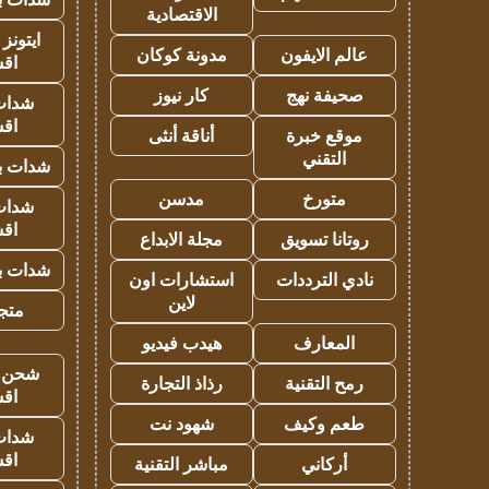
الاقتصادية
ايتونز
عالم الايفون
مدونة كوكان
اق
صحيفة نهج
كار نيوز
شدات
اق
موقع خبرة
أناقة أنثى
التقني
شدات بب
متورخ
مدسن
شدات
اق
روتانا تسويق
مجلة الابداع
شدات بب
نادي الترددات
استشارات اون
لاين
متجر 
المعارف
هيدب فيديو
شحن يل
رمح التقنية
رذاذ التجارة
اق
طعم وكيف
شهود نت
شدات
اق
أركاني
مباشر التقنية