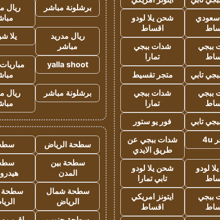
برشلونة مباشر
ريال م
 سعودي
شحن يلا لودو
مباش
ساط
اقساط
ريال مدريد
يلا ش
 ببجي
شدات ببجي
مباشر
ساط
تمارا
yalla shoot
مباريات 
جي تابي
متجر تقسيط
مباش
 ببجي
شدات ببجي
برشلونة مباشر
ريال م
ساط
تمارا
مباش
جي تابي
فور يو ستور
4u
شدات ببجي عن
سطحة الرياض
سطح
طريق الايدي
سطحة بين
سطح
ا لودو
شحن يلا لودو
المدن
هيدرو
ساط
تابي تمارا
سطحة شمال
سطحة 
 ببجي
ايتونز امريكي
الرياض
الري
ساط
اقساط
سطحة جنوب
اقرب س