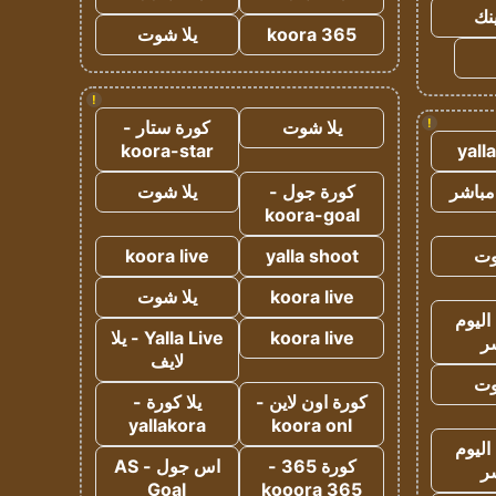
ينك
koora 365
يلا شوت
!
!
يلا شوت
كورة ستار -
koora-star
yall
مباشر
كورة جول -
يلا شوت
koora-goal
وت
yalla shoot
koora live
koora live
يلا شوت
اليوم
koora live
Yalla Live - يلا
ر
لايف
وت
كورة اون لاين -
يلا كورة -
yallakora
koora onl
اليوم
كورة 365 -
اس جول - AS
ر
Goal
kooora 365