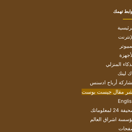
ابط تهمك
رئيسية
إنترنت
بيوتر
أجهزة
ذكاء المنزلي
ك لينك
اركة أرباح ادسنس
شر مقال جيست بوست
Engli
ة 24 لمعلوماتك
سسة اشراق العالم
فحات