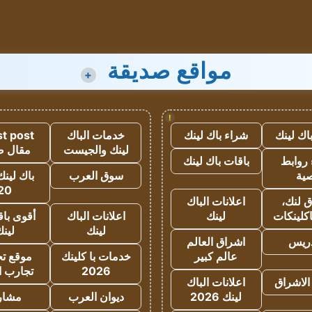
مواقع صديقة
+
!
اك لينك
شراء باك لينك
خدمات الباك
t post
لينك والجيست
مقال 
روابط
باقات باك لينك
ية
سوق العرب
باك لينك
20
 لنك،
اعلانات الباك
كلينكات
لينك
اعلانات الباك
أقوى باق
لينك
لين
دريس
اشراق العالم
عالم كبير
خدمات با كلينك
موقع تجا
2026
تجارب ا
الاشراق
اعلانات الباك
لينك 2026
ديوان العرب
مشار