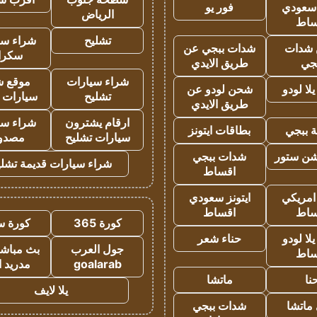
 سعودي
فور يو
الرياض
ساط
تشليح
شراء سي
شدات
شدات ببجي عن
سكرا
جي
طريق الايدي
شراء سيارات
موقع ش
ا لودو
شحن لودو عن
تشليح
سيارات 
طريق الايدي
ارقام يشترون
شراء سي
 ببجي
بطاقات ايتونز
سيارات تشليح
مصدو
شن ستور
شدات ببجي
شراء سيارات قديمة تشلي
اقساط
 امريكي
ايتونز سعودي
ساط
اقساط
كورة 365
كورة س
ا لودو
حناء شعر
جول العرب
بث مباشر
ساط
goalarab
مدريد ا
نا
ماتشا
يلا لايف
ماتشا
شدات ببجي