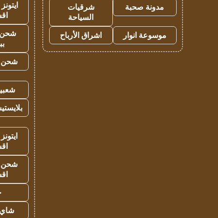
ايتونز
مدونة صحبة
شرقيات
اق
السياحة
شحن 
موسوعة انوار
اشراق الأرباح
بب
شحن يل
شعبية
بلايستي
ايتونز
اق
شحن يل
اق
ح
شاي 