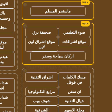
اقوى 
!
ماسنجر المسلم
باك 
وجيست
!
مجلة 
ضوء التعليمي
صحيفة برق
موقع اشراقات
موقع اشراق اون
موقع
لاين
للت
اركان سياحة وسفر
هيدب
وتر
!
مسك الكلمات
اشراق التقنية
في قوقل
شدات
اق
ان سفن
مرابع التكنولوجيا
شدات
خيال التقنية
شوف ويب
تم
مجلة الاسهم
الشرقية
شدات بب