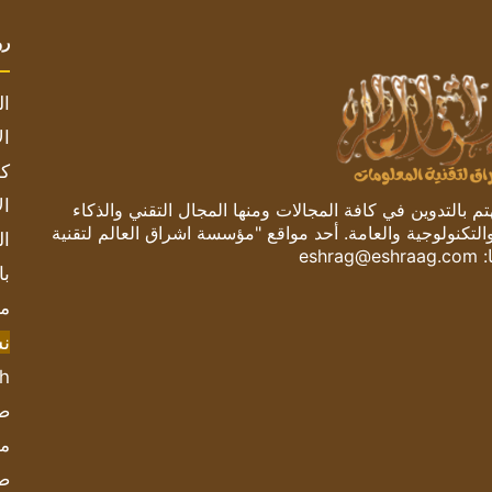
رو
ال
ال
كم
ال
 بالتدوين في كافة المجالات ومنها المجال التقني والذكاء
والتكنولوجية والعامة. أحد مواقع "مؤسسة اشراق العالم لتقنية
ال
:
eshrag@eshraag.com
با
مش
ن
sh
صحيف
مؤ
ص