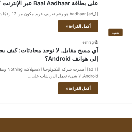
على بطاقة Baal Aadhaar عبر الإنترنت / غير متصل
[ad_1] Aadhaar هو رقم تعريف فريد مكون من 12 رقمًا يتم إصداره من قبل حكومة الهند من خلال UIDAI (هيئة…
أكمل القراءة »
تقنية
eshrag
آي مسج مقابل. لا توجد محادثات: كيف يجل
إلى هواتف Android؟
Android. لا شيء تعمل الدردشات على…
أكمل القراءة »