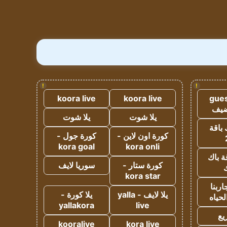
!
!
koora live
koora live
gues
ضيف
يلا شوت
يلا شوت
 باقة
كورة اون لاين -
كورة جول -
kora goal
kora onli
ة باك
كورة ستار -
سوريا لايف
ك
kora star
ربنا
يلا لايف - yalla
يلا كورة -
لحياه
yallakora
live
يع
kooralive
kora live