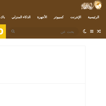
الرئيسية
الإنترنت
كمبيوتر
الأجهزة
الذكاء المنزلي
باك 
0
مقال عشوائي
إضافة عمود جانبي
الوضع المظلم
بحث
عن