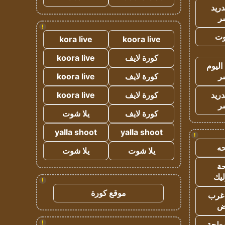
دريد
ر
!
وت
kora live
koora live
كورة لايف
koora live
اليوم
ر
كورة لايف
koora live
دريد
كورة لايف
koora live
ر
كورة لايف
يلا شوت
yalla shoot
yalla shoot
!
ه
يلا شوت
يلا شوت
ة
ليك
!
موقع كورة
غرب
اض
!
طحة