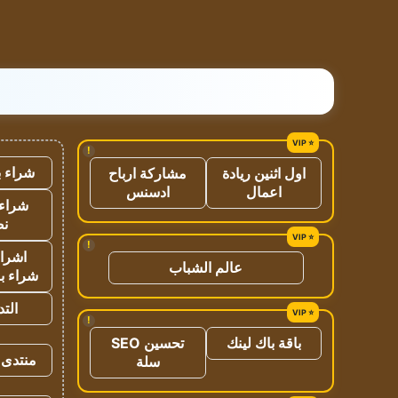
!
شراء ب
اول اثنين ريادة
مشاركة ارباح
اعمال
ادسنس
شراء 
نص
!
اشراق
عالم الشباب
شراء با
الت
!
باقة باك لينك
تحسين SEO
منتدى 
سلة