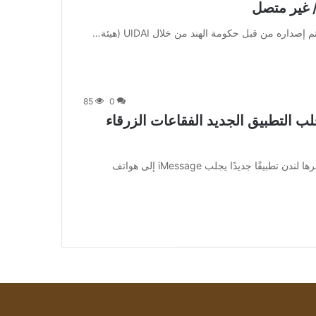
85
0
ب التطبيق الجديد الفقاعات الزرقاء
[ad_1] أصدرت شركة التكنولوجيا الاستهلاكية Nothing ومقرها لندن تطبيقًا جديدًا يجلب iMessage إلى هواتف