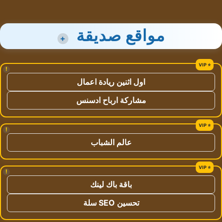
مواقع صديقة
+
!
اول اثنين ريادة اعمال
مشاركة ارباح ادسنس
!
عالم الشباب
!
باقة باك لينك
تحسين SEO سلة