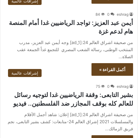
إشراقات عالمية
84
0
eshrag
أيمن عبد العزيز: تواجد الرياضيين غدا أمام المنصة
هام لدعم غزة
من صحيفة اشراق العالم 24:[ad_1] وجه أيمن عبد العزيز، مدرب
المنتخب الوطنى، رسالة الشعب المصري للتجمع غداً الجمعة عقب
الصلاة…
أكمل القراءة »
إشراقات عالمية
75
0
eshrag
بشير التابعى: وقفة الرياضيين غدا لتوجيه رسائل
للعالم كله بوقف المجازر ضد الفلسطنين.. فيديو
من صحيفة اشراق العالم 24:[ad_1] إعلان: شاهد أجمل الأفلام
والمسلسلات 2021 إشراق العالم 24-متابعات: كشف بشير التابعى، نجم
فريق الزمالك…