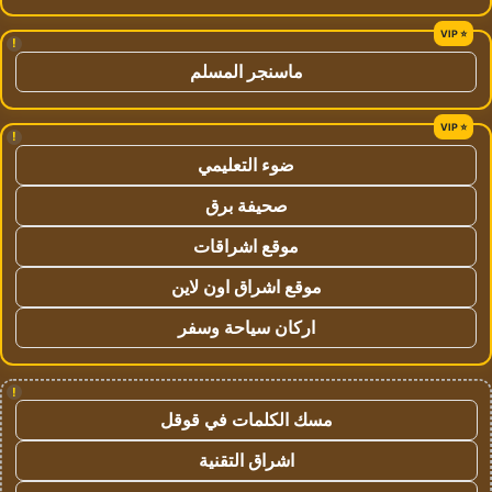
!
ماسنجر المسلم
!
ضوء التعليمي
صحيفة برق
موقع اشراقات
موقع اشراق اون لاين
اركان سياحة وسفر
!
مسك الكلمات في قوقل
اشراق التقنية