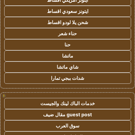
ايتونز امريكي اقساط
ايتونز سعودي اقساط
شحن يلا لودو اقساط
حناء شعر
حنا
ماتشا
شاي ماتشا
شدات ببجي تمارا
!
خدمات الباك لينك والجيست
guest post مقال ضيف
سوق العرب