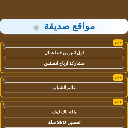
مواقع صديقة
+
!
اول اثنين ريادة اعمال
مشاركة ارباح ادسنس
!
عالم الشباب
!
باقة باك لينك
تحسين SEO سلة