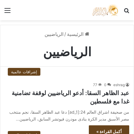
بحث عن
الق
الرئيسية
/
الرياضيين
الرياضيين
إشراقات عالمية
77
0
eshrag
عبد الظاهر السقا: أدعو الرياضيين لوقفة تضامنية
غدا مع فلسطين
من صحيفة اشراق العالم 24:[ad_1] دعا عبد الظاهر السقا، نجم منتخب
مصر الأسبق مدير الكرة بنادى مودرن فيوتشر السابق، الرياضيين…
أكمل القراءة »