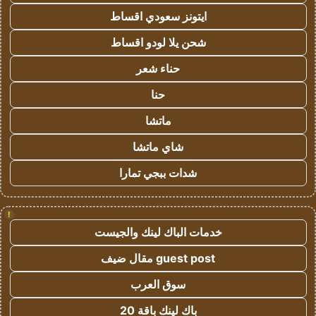
ايتونز سعودي اقساط
شحن يلا لودو اقساط
حناء شعر
حنا
ماتشا
شاي ماتشا
شدات ببجي تمارا
!
خدمات الباك لينك والجيست
guest post مقال ضيف
سوق العرب
باك لينك باقة 20