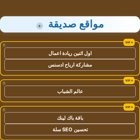
مواقع صديقة
+
!
اول اثنين ريادة اعمال
مشاركة ارباح ادسنس
!
عالم الشباب
!
باقة باك لينك
تحسين SEO سلة