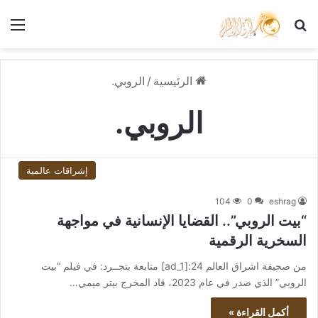
بحث عن
الق
الرئيسية
/
الروبي.
الروبي.
إشراقات عالمية
104
0
eshrag
“بيت الروبي”.. القضايا الإنسانية في مواجهة
السخرية الرقمية
من صحيفة اشراق العالم 24:[ad_1] متابعة بتجــرد: في فيلم “بيت
الروبي” الذي صدر في عام 2023، قاد المخرج بيتر ميمي…
أكمل القراءة »