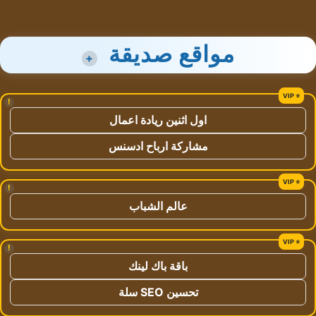
مواقع صديقة
+
!
اول اثنين ريادة اعمال
مشاركة ارباح ادسنس
!
عالم الشباب
!
باقة باك لينك
تحسين SEO سلة