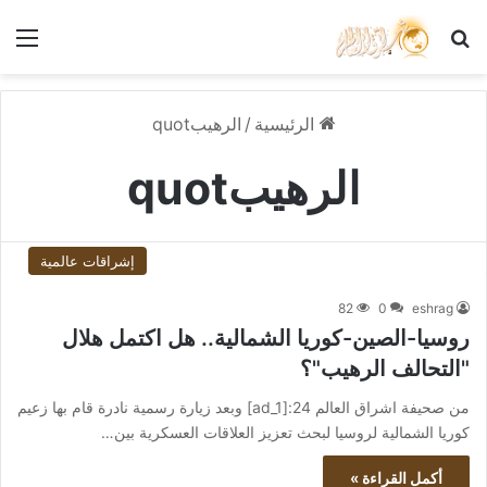
بحث عن
الق
الرئيسية
/
الرهيبquot
الرهيبquot
إشراقات عالمية
82
0
eshrag
روسيا-الصين-كوريا الشمالية.. هل اكتمل هلال
"التحالف الرهيب"؟
من صحيفة اشراق العالم 24:[ad_1] وبعد زيارة رسمية نادرة قام بها زعيم
كوريا الشمالية لروسيا لبحث تعزيز العلاقات العسكرية بين…
أكمل القراءة »