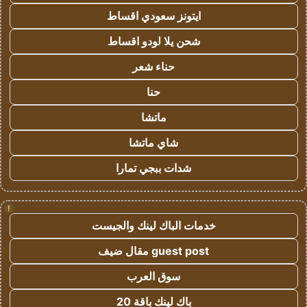
ايتونز سعودي اقساط
شحن يلا لودو اقساط
حناء شعر
حنا
ماتشا
شاي ماتشا
شدات ببجي تمارا
!
خدمات الباك لينك والجيست
guest post مقال ضيف
سوق العرب
باك لينك باقة 20