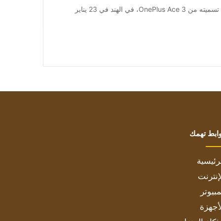
[ad_1] من المتوقع إطلاق OnePlus 12R، أو الإصدار المعاد تسميته من OnePlus Ace 3، في الهند في 23 يناير
ابط تهمك
رئيسية
إنترنت
بيوتر
أجهزة