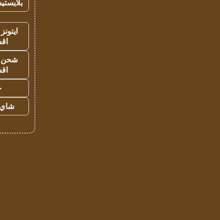
بلايستي
ايتونز
اق
شحن يل
اق
ح
شاي 