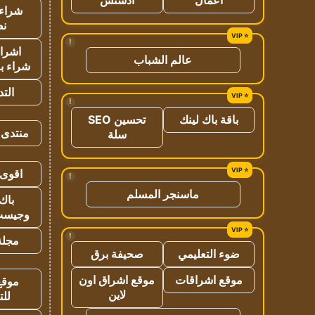
شراء 
نص
!
اشراق
عالم الشباب
شراء با
الت
!
باقة باك لينك
تحسين SEO
منتدى 
سلة
اقوى 
!
ماسنجر المسلم
باك 
وجيست
!
مجلة 
ضوء التعليمي
صحيفة برق
موقع اشراقات
موقع اشراق اون
موقع
لاين
للت