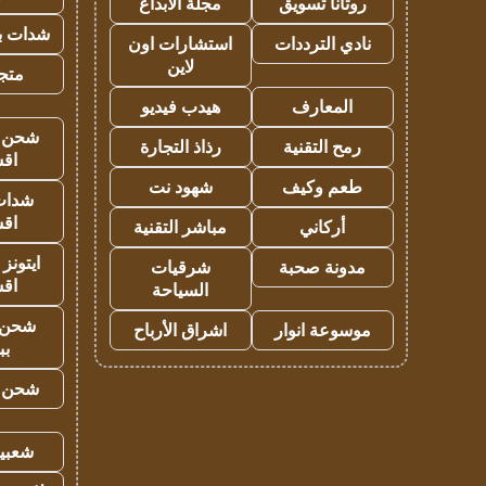
روتانا تسويق
مجلة الابداع
شدات بب
نادي الترددات
استشارات اون
لاين
متجر 
المعارف
هيدب فيديو
شحن يل
رمح التقنية
رذاذ التجارة
اق
طعم وكيف
شهود نت
شدات
اق
أركاني
مباشر التقنية
ايتونز
مدونة صحبة
شرقيات
اق
السياحة
شحن 
موسوعة انوار
اشراق الأرباح
بب
شحن يل
شعبية