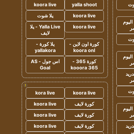
وت
yalla shoot
koora live
koora live
يلا شوت
اليوم
koora live
Yalla Live - يلا
ر
لايف
وت
كورة اون لاين -
يلا كورة -
yallakora
koora onl
اليوم
كورة 365 -
اس جول - AS
ر
Goal
kooora 365
دريد
ر
!
وت
kora live
koora live
كورة لايف
koora live
اليوم
ر
كورة لايف
koora live
دريد
كورة لايف
koora live
ر