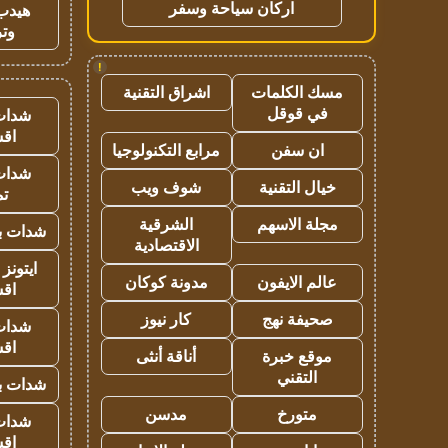
اركان سياحة وسفر
هيدب
وتر
!
مسك الكلمات
اشراق التقنية
في قوقل
شدات
اق
ان سفن
مرابع التكنولوجيا
شدات
خيال التقنية
شوف ويب
تم
مجلة الاسهم
الشرقية
شدات بب
الاقتصادية
ايتونز
عالم الايفون
مدونة كوكان
اق
صحيفة نهج
كار نيوز
شدات
اق
موقع خبرة
أناقة أنثى
التقني
شدات بب
متورخ
مدسن
شدات
اق