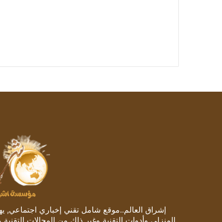
إشراق العالم..موقع شامل تقني إخباري اجتماعي, يهتم
المنزلي وأدوات التقنية وغير ذلك من المجالات التقنية 