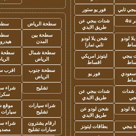
جي تابي
فور يو ستور
4u
شدات ببجي عن
سطحة الرياض
سطح
طريق الايدي
سطحة بين
سطح
ا لودو
شحن يلا لودو
المدن
هيدرو
ساط
تابي تمارا
سطحة شمال
سطحة 
 ببجي
ايتونز امريكي
الرياض
الري
ساط
اقساط
سطحة جنوب
اقرب س
 سعودي
فور يو
الرياض
ساط
تشليح
شراء سي
شدات
شدات ببجي عن
سكرا
جي
طريق الايدي
شراء سيارات
موقع ش
ا لودو
شحن لودو عن
تشليح
سيارات 
طريق الايدي
ارقام يشترون
شراء سي
 ببجي
بطاقات ايتونز
سيارات تشليح
مصدو