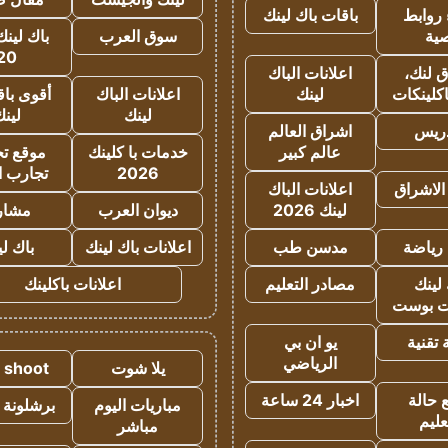
روابط
باقات باك لينك
ية
سوق العرب
باك لينك
20
 لنك،
اعلانات الباك
كلينكات
لينك
اعلانات الباك
أقوى باق
لينك
لين
دريس
اشراق العالم
عالم كبير
خدمات با كلينك
موقع تجا
2026
تجارب ا
الاشراق
اعلانات الباك
لينك 2026
ديوان العرب
مشار
رياضة
مدسن طب
اعلانات باك لينك
باك ل
لينك
مصادر التعليم
اعلانات باكلينك
 بوست
تقنية
يو ان بي
الرياضي
يلا شوت
a shoot
 حالة
اخبار 24 ساعة
مباريات اليوم
برشلونة 
عليم
مباشر