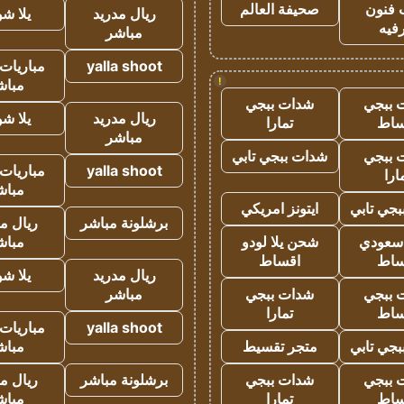
 فنون
صحيفة العالم
ريال مدريد
يلا ش
فيه
مباشر
yalla shoot
مباريات 
!
مباش
 ببجي
شدات ببجي
ريال مدريد
يلا ش
ساط
تمارا
مباشر
 ببجي
شدات ببجي تابي
yalla shoot
مباريات 
ارا
مباش
جي تابي
ايتونز امريكي
برشلونة مباشر
ريال م
 سعودي
شحن يلا لودو
مباش
ساط
اقساط
ريال مدريد
يلا ش
 ببجي
شدات ببجي
مباشر
ساط
تمارا
yalla shoot
مباريات 
جي تابي
متجر تقسيط
مباش
 ببجي
شدات ببجي
برشلونة مباشر
ريال م
ساط
تمارا
مباش