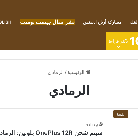
نشر مقال جيست بوست
لينك
مشاركة أرباح ادسنس
GLISH
1
الأكثر قراءة
الرئيسية
/
الرمادي
الرمادي
تقنية
eshrag
سيتم شحن OnePlus 12R بلونين: الرمادي الحديدي والأزرق البارد