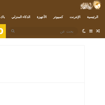
الرئيسية
الإنترنت
كمبيوتر
الأجهزة
الذكاء المنزلي
باك 
0
مقال عشوائي
إضافة عمود جانبي
الوضع المظلم
بحث
عن