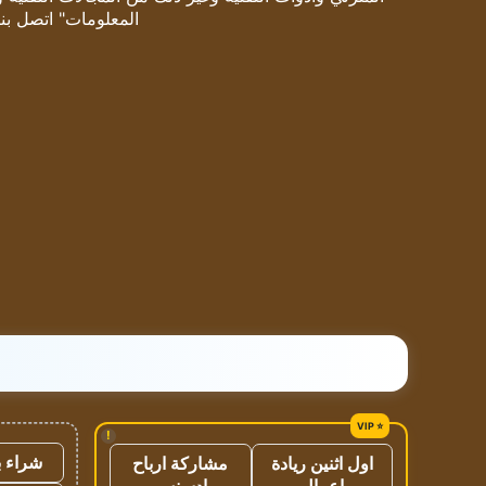
المعلومات" اتصل بنا
!
شراء ب
اول اثنين ريادة
مشاركة ارباح
اعمال
ادسنس