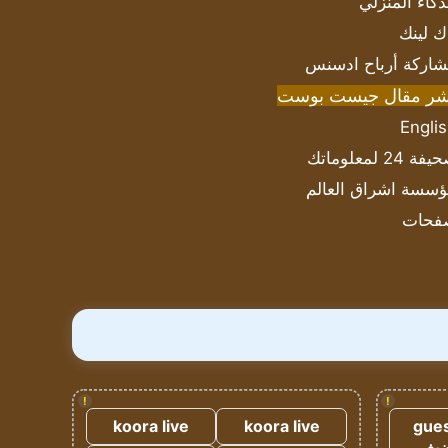
ذكاء المنزلي
ك لينك
اركة أرباح ادسنس
شر مقال جيست بوست
Engli
ة 24 لمعلوماتك
سسة اشراق العالم
فحات
!
!
koora live
koora live
gues
ضيف