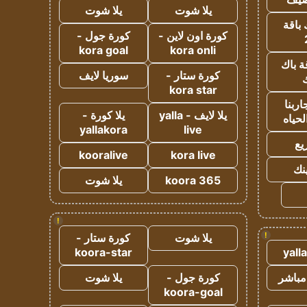
يلا شوت
يلا شوت
 باقة
كورة اون لاين -
كورة جول -
kora goal
kora onli
ة باك
كورة ستار -
سوريا لايف
ك
kora star
ربنا
يلا لايف - yalla
يلا كورة -
لحياه
yallakora
live
يع
kooralive
kora live
ينك
koora 365
يلا شوت
!
!
يلا شوت
كورة ستار -
koora-star
yall
مباشر
كورة جول -
يلا شوت
koora-goal