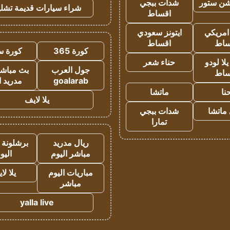
شن ستور
شدات ببجي
شراء سيارات قديمة تشلي
اقساط
 امريكي
ايتونز سعودي
ساط
اقساط
كورة 365
كورة س
ا لودو
حناء شعر
جول العرب
بث مباشر
ساط
goalarab
مدريد ا
نا
ماتشا
يلا لايف
ماتشا
شدات ببجي
تمارا
ريال مدريد
برشلونة 
مباشر اليوم
اليو
مباريات اليوم
يلا لا
مباشر
yalla live