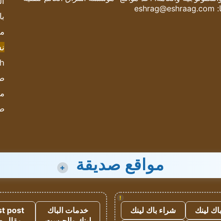
ال
:
eshrag@eshraag.com
با
مش
ن
sh
صحيف
مؤ
ص
مواقع صديقة
+
!
اك لينك
شراء باك لينك
خدمات الباك
t post
لينك والجيست
مقال 