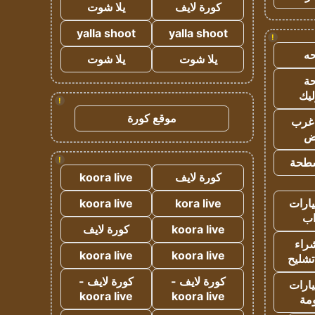
كورة لايف
يلا شوت
yalla shoot
yalla shoot
!
ه
يلا شوت
يلا شوت
ة
ليك
!
موقع كورة
غرب
اض
!
طحة
كورة لايف
koora live
ارات
kora live
koora live
ب
koora live
كورة لايف
راء
koora live
koora live
تشليح
كورة لايف -
كورة لايف -
ارات
koora live
koora live
مة