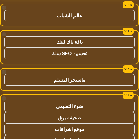
!
عالم الشباب
!
باقة باك لينك
تحسين SEO سلة
!
ماسنجر المسلم
!
ضوء التعليمي
صحيفة برق
موقع اشراقات