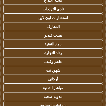
مجلة الابداع
نادي الترددات
استشارات اون لاين
المعارف
هيدب فيديو
رمح التقنية
رذاذ التجارة
طعم وكيف
شهود نت
أركاني
مباشر التقنية
مدونة صحبة
شرقيات السياحة