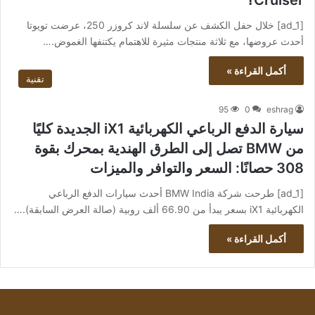
Cruiser؟
[ad_1] خلال حفل الكشف عن سلسلة لاند كروزر 250، عرضت تويوتا
أحدث عروضها، مع ثلاثة منتجات مثيرة للاهتمام يكتنفها الغموض.…
أكمل القراءة »
تقنية
95
0
eshrag
سيارة الدفع الرباعي الكهربائية iX1 الجديدة كليًا
من BMW تصل إلى الطرق الهندية بمحرك بقوة
308 حصانًا: السعر والتوافر والميزات
[ad_1] طرحت شركة BMW India أحدث سيارات الدفع الرباعي
الكهربائية iX1 بسعر يبدأ من 66.90 ألف روبية (صالة العرض السابقة).…
أكمل القراءة »