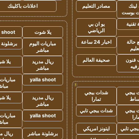
لينك
مصادر التعليم
اعلانات باكلينك
 بوست
تقنية
يو ان بي
الرياضي
يلا شوت
a shoot
 حالة
اخبار 24 ساعة
مباريات اليوم
برشلونة 
عليم
مباشر
 فنون
صحيفة العالم
ريال مدريد
يلا ش
فيه
مباشر
yalla shoot
مباريات 
!
مباش
 ببجي
شدات ببجي
ريال مدريد
يلا ش
ساط
تمارا
مباشر
 ببجي
شدات ببجي تابي
yalla shoot
مباريات 
ارا
مباش
جي تابي
ايتونز امريكي
برشلونة مباشر
ريال م