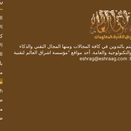
رو
ال
ال
كم
ال
 بالتدوين في كافة المجالات ومنها المجال التقني والذكاء
والتكنولوجية والعامة. أحد مواقع "مؤسسة اشراق العالم لتقنية
ال
:
eshrag@eshraag.com
با
مش
ن
sh
صحيف
مؤ
ص