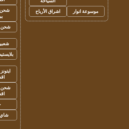
السياحة
شحن 
موسوعة انوار
اشراق الأرباح
بب
شحن يل
شعبية
بلايستي
ايتونز
اق
شحن يل
اق
ح
شاي 