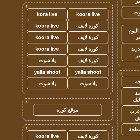
ر
!
وت
kora live
koora live
كورة لايف
koora live
اليوم
ر
كورة لايف
koora live
دريد
كورة لايف
koora live
ر
كورة لايف
يلا شوت
yalla shoot
yalla shoot
!
ه
يلا شوت
يلا شوت
ة
ليك
!
موقع كورة
غرب
اض
!
طحة
كورة لايف
koora live