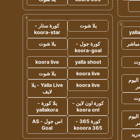
!
!
يلا شوت
كورة ستار -
koora-star
yall
مباشر
كورة جول -
يلا شوت
koora-goal
وت
yalla shoot
koora live
koora live
يلا شوت
اليوم
koora live
Yalla Live - يلا
ر
لايف
وت
كورة اون لاين -
يلا كورة -
yallakora
koora onl
اليوم
كورة 365 -
اس جول - AS
ر
Goal
kooora 365
دريد