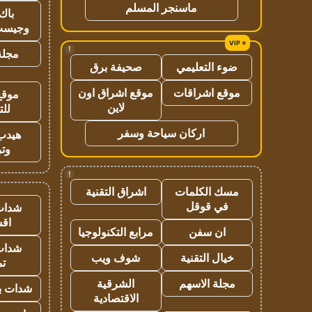
ماسنجر المسلم
باك 
وجيست
!
مجلة 
ضوء التعليمي
صحيفة برق
موقع اشراقات
موقع اشراق اون
موقع
لاين
للت
اركان سياحة وسفر
هيدب
وتر
!
مسك الكلمات
اشراق التقنية
في قوقل
شدات
اق
ان سفن
مرابع التكنولوجيا
شدات
خيال التقنية
شوف ويب
تم
مجلة الاسهم
الشرقية
شدات بب
الاقتصادية