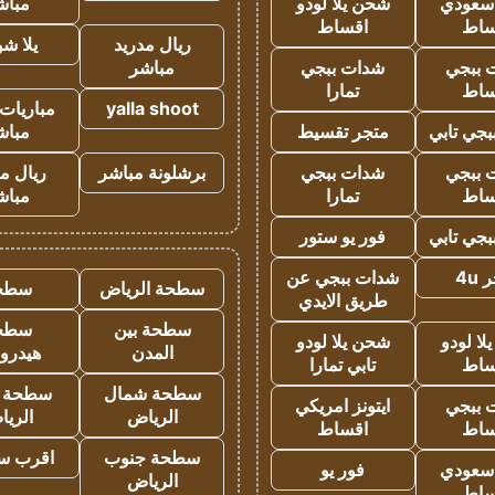
 سعودي
شحن يلا لودو
مباش
ساط
اقساط
ريال مدريد
يلا ش
 ببجي
شدات ببجي
مباشر
ساط
تمارا
yalla shoot
مباريات 
جي تابي
متجر تقسيط
مباش
 ببجي
شدات ببجي
برشلونة مباشر
ريال م
ساط
تمارا
مباش
جي تابي
فور يو ستور
4u
شدات ببجي عن
سطحة الرياض
سطح
طريق الايدي
سطحة بين
سطح
ا لودو
شحن يلا لودو
المدن
هيدرو
ساط
تابي تمارا
سطحة شمال
سطحة 
 ببجي
ايتونز امريكي
الرياض
الري
ساط
اقساط
سطحة جنوب
اقرب س
 سعودي
فور يو
الرياض
ساط