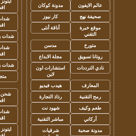
ايتونز
عالم الايفون
مدونة كوكان
اق
صحيفة نهج
كار نيوز
شدات
اق
موقع خبرة
أناقة أنثى
التقني
شدات بب
متورخ
مدسن
شدات
اق
روتانا تسويق
مجلة الابداع
شدات بب
نادي الترددات
استشارات اون
لاين
متجر 
المعارف
هيدب فيديو
شحن يل
رمح التقنية
رذاذ التجارة
اق
طعم وكيف
شهود نت
شدات
اق
أركاني
مباشر التقنية
ايتونز
مدونة صحبة
شرقيات
اق