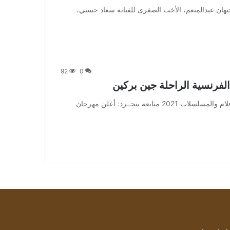
 متابعة بتجــرد: حلت جيهان عبدالمنعم، الأخت الصغرى للفنانة سعاد حسني،
92
0
الفرنسية الراحلة جين بركين
من صحيفة اشراق العالم 24:[ad_1] إعلان: شاهد أجمل الأفلام والمسلسلات 2021 متابعة بتجــرد: أعلن مهرجان