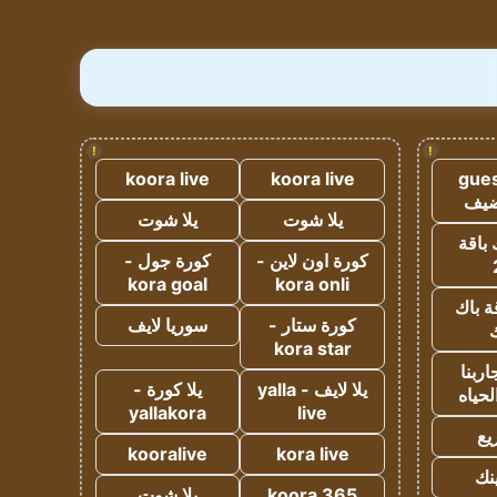
!
!
koora live
koora live
gues
ضيف
يلا شوت
يلا شوت
 باقة
كورة اون لاين -
كورة جول -
kora goal
kora onli
ة باك
كورة ستار -
سوريا لايف
ك
kora star
ربنا
يلا لايف - yalla
يلا كورة -
لحياه
yallakora
live
يع
kooralive
kora live
ينك
koora 365
يلا شوت