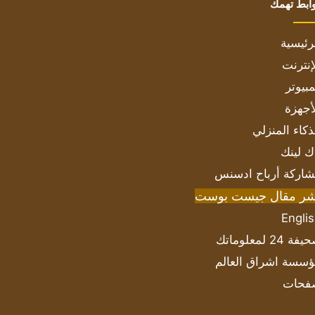
ابط تهمك
رئيسية
إنترنت
بيوتر
أجهزة
ذكاء المنزلي
ك لينك
اركة أرباح ادسنس
شر مقال جيست بوست
Engli
ة 24 لمعلوماتك
سسة اشراق العالم
فحات