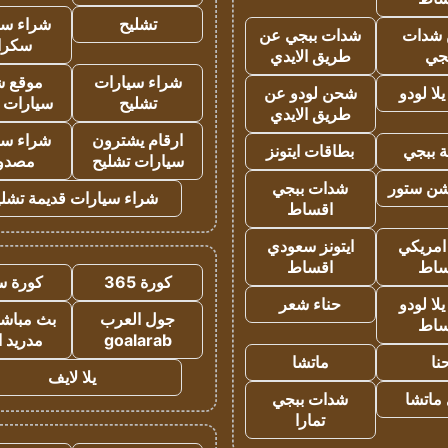
تشليح
شراء سي
شدات
شدات ببجي عن
سكرا
جي
طريق الايدي
شراء سيارات
موقع ش
ا لودو
شحن لودو عن
تشليح
سيارات 
طريق الايدي
ارقام يشترون
شراء سي
 ببجي
بطاقات ايتونز
سيارات تشليح
مصدو
شن ستور
شدات ببجي
شراء سيارات قديمة تشلي
اقساط
 امريكي
ايتونز سعودي
ساط
اقساط
كورة 365
كورة س
ا لودو
حناء شعر
جول العرب
بث مباشر
ساط
goalarab
مدريد ا
نا
ماتشا
يلا لايف
ماتشا
شدات ببجي
تمارا