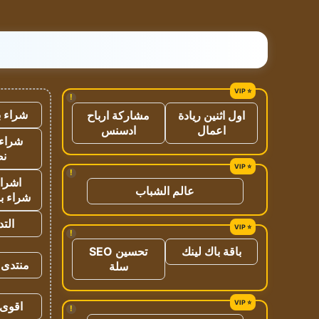
!
شراء ب
اول اثنين ريادة
مشاركة ارباح
اعمال
ادسنس
شراء 
نص
!
اشراق
عالم الشباب
شراء با
الت
!
باقة باك لينك
تحسين SEO
منتدى 
سلة
اقوى 
!