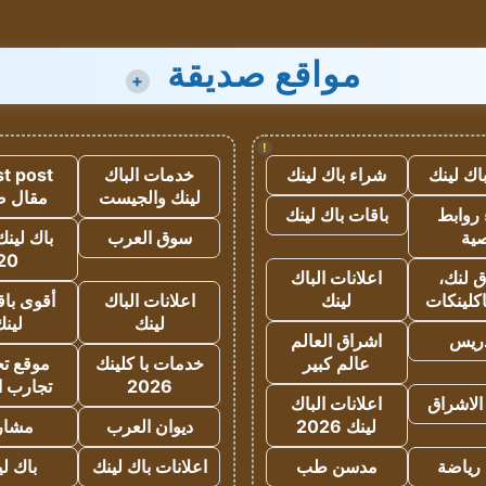
مواقع صديقة
+
!
اك لينك
شراء باك لينك
خدمات الباك
t post
لينك والجيست
مقال 
روابط
باقات باك لينك
ية
سوق العرب
باك لينك
20
 لنك،
اعلانات الباك
كلينكات
لينك
اعلانات الباك
أقوى باق
لينك
لين
دريس
اشراق العالم
عالم كبير
خدمات با كلينك
موقع تجا
2026
تجارب ا
الاشراق
اعلانات الباك
لينك 2026
ديوان العرب
مشار
رياضة
مدسن طب
اعلانات باك لينك
باك ل