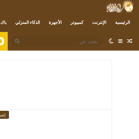
الرئيسية
الإنترنت
كمبيوتر
الأجهزة
الذكاء المنزلي
باك 
0
مقال عشوائي
إضافة عمود جانبي
الوضع المظلم
بحث
عن
إشر