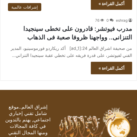
أكمل القراءة »
إشراقات عالمية
76
0
eshrag
مدرب فيوتشر: قادرون على تخطى سينجيدا
التنزانى.. وواجهنا ظروفا صعبة فى الذهاب
من صحيفة اشراق العالم 24:[ad_1] أكد ريكاردو فورموسينيو، المدير
الفني لفيوتشر، على قدرة فريقه على تخطي عقبة سينجيدا التنزاني…
أكمل القراءة »
إشراق العالم..موقع
شامل تقني إخباري
اجتماعي, يهتم بالتدوين
في كافة المجالات
ومنها المجال التقني