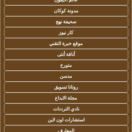
مدونة كوكان
صحيفة نهج
كار نيوز
موقع خبرة التقني
أناقة أنثى
متورخ
مدسن
روتانا تسويق
مجلة الابداع
نادي الترددات
استشارات اون لاين
المعارف