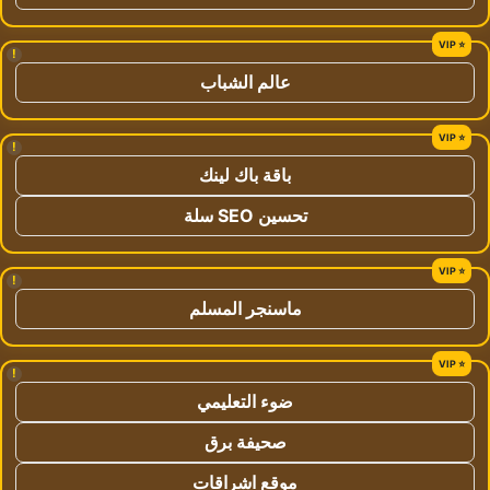
!
عالم الشباب
!
باقة باك لينك
تحسين SEO سلة
!
ماسنجر المسلم
!
ضوء التعليمي
صحيفة برق
موقع اشراقات