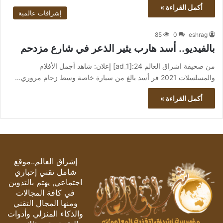
أكمل القراءة »
إشراقات عالمية
85
0
eshrag
بالفيديو.. أسد هارب يثير الذعر في شارع مزدحم
من صحيفة اشراق العالم 24:[ad_1] إعلان: شاهد أجمل الأفلام
والمسلسلات 2021 فر أسد بالغ من سيارة خاصة وسط زحام مروري…
أكمل القراءة »
إشراق العالم..موقع
شامل تقني إخباري
اجتماعي, يهتم بالتدوين
في كافة المجالات
ومنها المجال التقني
والذكاء المنزلي وأدوات