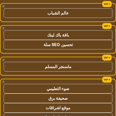
!
عالم الشباب
!
باقة باك لينك
تحسين SEO سلة
!
ماسنجر المسلم
!
ضوء التعليمي
صحيفة برق
موقع اشراقات