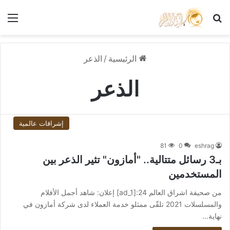
بحث عن
الق
الرئيسية
/
الذعر
الذعر
إشراقات عالمية
81
0
eshrag
بـ3 رسائل متتالية.. "أمازون" تثير الذعر بين
المستخدمين
من صحيفة اشراق العالم 24:[ad_1] إعلان: شاهد أجمل الأفلام
والمسلسلات 2021 تلقّى ممثلو خدمة العملاء لدى شركة أمازون في
نهاية…